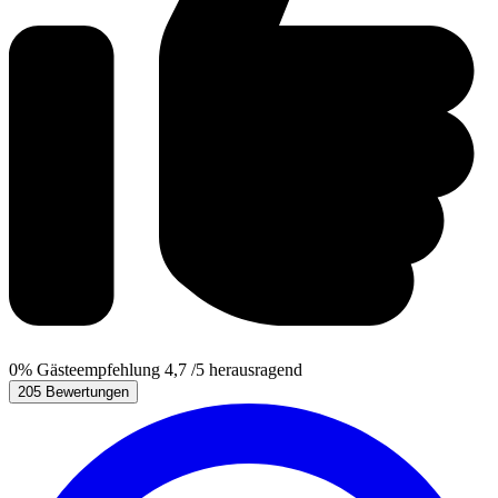
0%
Gästeempfehlung
4,7
/5
herausragend
205 Bewertungen