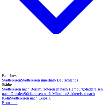
Beliebteste
Städtereisen
Städtereisen innerhalb Deutschlands
Städte
Städtereisen nach Berlin
Städtereisen nach Hamburg
Städtereisen
nach Dresden
Städtereisen nach München
Städtereisen nach
Köln
Städtereisen nach Leipzig
Romantik