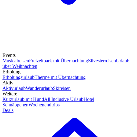
Events
Musicalreisen
Freizeitpark mit Übernachtung
Silvesterreisen
Urlaub
über Weihnachten
Erholung
Erholungsurlaub
Therme mit Übernachtung
Aktiv
Aktivurlaub
Wanderurlaub
Skireisen
Weitere
Kurzurlaub mit Hund
All Inclusive Urlaub
Hotel
Schnäppchen
Wochenendtrips
Deals