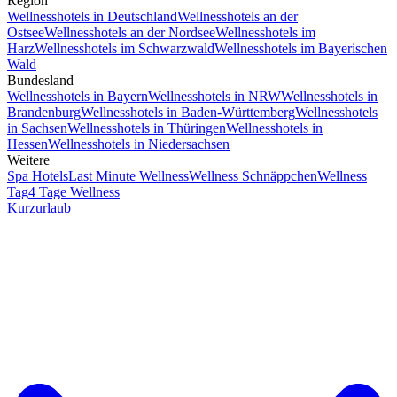
Region
Wellnesshotels in Deutschland
Wellnesshotels an der
Ostsee
Wellnesshotels an der Nordsee
Wellnesshotels im
Harz
Wellnesshotels im Schwarzwald
Wellnesshotels im Bayerischen
Wald
Bundesland
Wellnesshotels in Bayern
Wellnesshotels in NRW
Wellnesshotels in
Brandenburg
Wellnesshotels in Baden-Württemberg
Wellnesshotels
in Sachsen
Wellnesshotels in Thüringen
Wellnesshotels in
Hessen
Wellnesshotels in Niedersachsen
Weitere
Spa Hotels
Last Minute Wellness
Wellness Schnäppchen
Wellness
Tag
4 Tage Wellness
Kurzurlaub