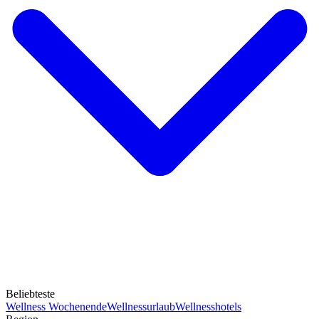
Beliebteste
Wellness Wochenende
Wellnessurlaub
Wellnesshotels