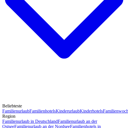
Beliebteste
Familienurlaub
Familienhotels
Kinderurlaub
Kinderhotels
Familienwoc
Region
Familienurlaub in Deutschland
Familienurlaub an der
Ostsee
Familienurlaub an der Nordsee
Familienhotels in