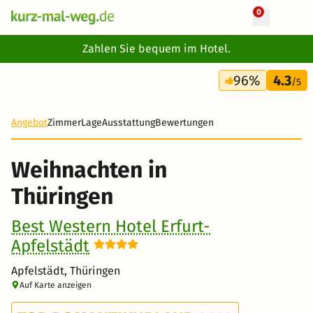
0
+ 11 Fotos
Zahlen Sie bequem im Hotel.
4 Tage
96%
4.3
350 €
/5
Angebot
Zimmer
Lage
Ausstattung
Bewertungen
Weihnachten in
Thüringen
Best Western Hotel Erfurt-
Apfelstädt
Apfelstädt, Thüringen
Auf Karte anzeigen