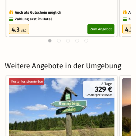
Auch als Gutschein möglich
Auch
Zahlung erst im Hotel
Zahl
4.3
4.3
Zum Angebot
/5.0
/
Weitere Angebote in der Umgebung
Kostenlos stornierbar
8 Tage
329 €
Gesamtpreis:
658 €