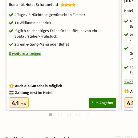
plus u
Romantik Hotel Schwanefeld
Hotel S
4 Tage / 3 Nächte im gewünschten Zimmer
4 Ta
1 x Willkommensdrink
Buff
täglich reichhaltiges Frühstücksbuffet, davon ein
eine
Spätaufsteher-Frühstück
Zim
2 x ein 4-Gang-Menü oder Büffet
3 x 
8 weitere anzeigen
Getr
von 
1 x 
Eige
1 weite
Auch als Gutschein möglich
Auch
Zahlung erst im Hotel
4.1
4.1
Zum Angebot
/5.0
/