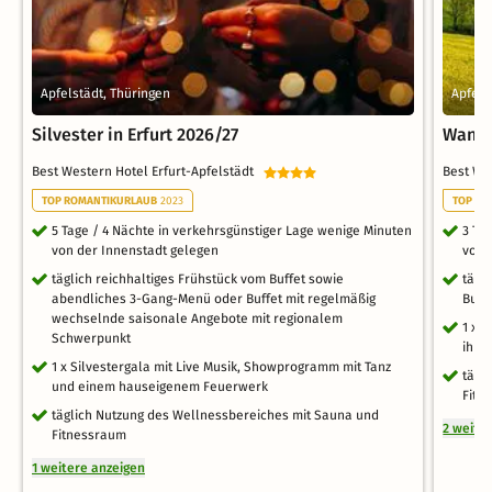
Apfelstädt, Thüringen
Apfels
Silvester in Erfurt 2026/27
Wande
Best Western Hotel Erfurt-Apfelstädt
Best We
TOP ROMANTIKURLAUB
2023
TOP RO
5 Tage / 4 Nächte in verkehrsgünstiger Lage wenige Minuten
3 Ta
von der Innenstadt gelegen
von 
täglich reichhaltiges Frühstück vom Buffet sowie
tägl
abendliches 3-Gang-Menü oder Buffet mit regelmäßig
Buff
wechselnde saisonale Angebote mit regionalem
1 x 
Schwerpunkt
ihre
1 x Silvestergala mit Live Musik, Showprogramm mit Tanz
tägl
und einem hauseigenem Feuerwerk
Fitn
täglich Nutzung des Wellnessbereiches mit Sauna und
2 weite
Fitnessraum
1 weitere anzeigen