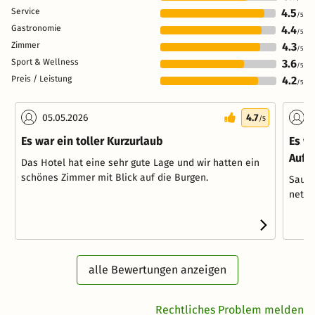
Service
4.5
/5
Gastronomie
4.4
/5
Zimmer
4.3
/5
Sport & Wellness
3.6
/5
Preis / Leistung
4.2
/5
05.05.2026
4.7
0
/5
Es war ein toller Kurzurlaub
Es w
Aufen
Das Hotel hat eine sehr gute Lage und wir hatten ein
schönes Zimmer mit Blick auf die Burgen.
Saube
nett.
alle Bewertungen anzeigen
Rechtliches Problem melden