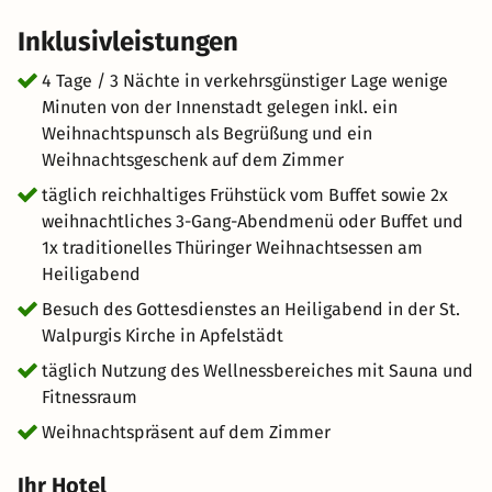
Weihnachtsgottesdienste und Konzerte stattfinden. Der
Inklusivleistungen
Erfurter Dom und die St. Thomas Kirche in Leipzig sind
besonders bekannt. Einige Burgen und Schlösser in
4 Tage / 3 Nächte in verkehrsgünstiger Lage wenige
Thüringen bieten besondere Weihnachtsveranstaltungen
Minuten von der Innenstadt gelegen inkl. ein
und Märkte. Die Wartburg in Eisenach ist besonders
Weihnachtspunsch als Begrüßung und ein
festlich geschmückt und veranstaltet oft
Weihnachtsgeschenk auf dem Zimmer
Weihnachtsmärkte. Nutzen Sie die winterliche
täglich reichhaltiges Frühstück vom Buffet sowie 2x
Atmosphäre für Aktivitäten im Freien. Einige Städte
weihnachtliches 3-Gang-Abendmenü oder Buffet und
richten temporäre Eisbahnen ein, und die thüringischen
1x traditionelles Thüringer Weihnachtsessen am
Wälder sind perfekt für Winterwanderungen.
Heiligabend
Besuch des Gottesdienstes an Heiligabend in der St.
Walpurgis Kirche in Apfelstädt
täglich Nutzung des Wellnessbereiches mit Sauna und
Fitnessraum
Weihnachtspräsent auf dem Zimmer
Ihr Hotel