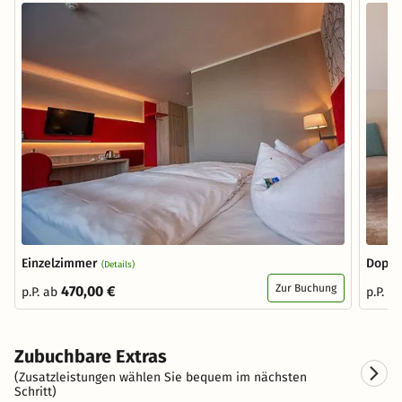
Einzelzimmer
Doppe
(Details)
Zur Buchung
470,00 €
p.P. ab
p.P. a
Zubuchbare Extras
(Zusatzleistungen wählen Sie bequem im nächsten
Schritt)