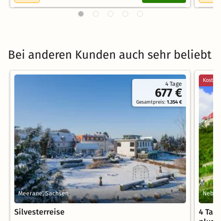
Bei anderen Kunden auch sehr beliebt
Kostenl
4 Tage
677 €
Gesamtpreis:
1.354 €
Meerane, Sachsen
Nebra 
Silvesterreise
4 Tag