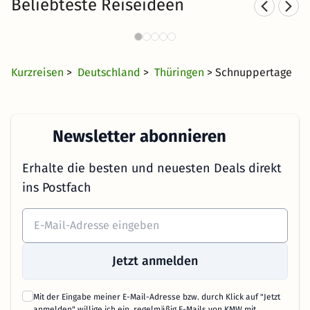
Beliebteste Reiseideen
Familienurlaub in
Fa
Ostdeutschland
18 €
3405 Angebote
ab
Kurzreisen
>
Deutschland
>
Thüringen
> Schnuppertage
Newsletter abonnieren
Erhalte die besten und neuesten Deals direkt
ins Postfach
Jetzt anmelden
Mit der Eingabe meiner E-Mail-Adresse bzw. durch Klick auf "Jetzt
anmelden" willige ich ein, regelmäßig E-Mails von KMW mit