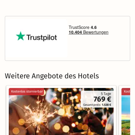
Weitere Angebote des Hotels
Kostenlos stornierbar
Kostenl
5 Tage
769 €
Gesamtpreis:
1.538 €