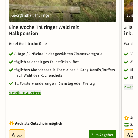
Georgenthal, Thüringen
Luisen
Eine Woche Thüringer Wald mit
3 Tag
Halbpension
inkl.
Hotel Rodebachmühle
Waldho
8 Tage / 7 Nächte in der gewählten Zimmerkategorie
3 Ta
täglich reichhaltiges Frühstücksbuffet
Welc
tägliches Abendessen in Form eines 3-Gang-Menüs/Buffets
Über
nach Wahl des Küchenchefs
Tägl
1 x Försterwanderung am Dienstag oder Freitag
7 weite
4 weitere anzeigen
Auch
Auch als Gutschein möglich
Zahl
4
4.3
Zum Angebot
/5.0
/