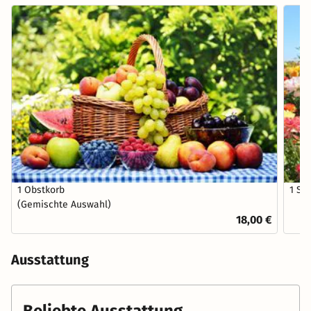
1 Obstkorb
1 St
(Gemischte Auswahl)
18,00 €
Ausstattung
Beliebte Ausstattung