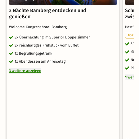
3 Nächte Bamberg entdecken und
Schne
genießen!
zwisc
Welcome Kongresshotel Bamberg
Best We
TOP WE
3x Übernachtung im Superior Doppelzimmer
3 Ta
3x reichhaltiges Frühstück vom Buffet
tägl
1x Begrüßungsgetränk
Nutz
1x Abendessen am Anreisetag
idea
3 weitere anzeigen
1 weite