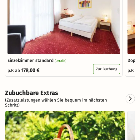
Einzelzimmer standard
Doppe
(Details)
Zur Buchung
179,00 €
p.P. ab
p.P. a
Zubuchbare Extras
(Zusatzleistungen wählen Sie bequem im nächsten
Schritt)