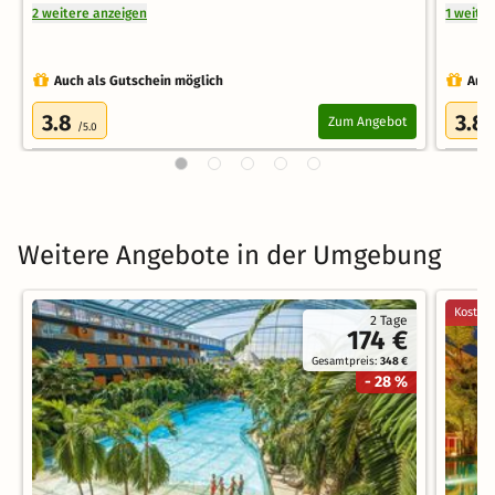
2 weitere anzeigen
1 weite
Auch als Gutschein möglich
Auch
3.8
3.8
Zum Angebot
/5.0
Weitere Angebote in der Umgebung
Kostenl
2 Tage
174 €
Gesamtpreis:
348 €
- 28 %