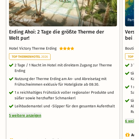
Erding, Bayern
Parsdo
Erding Ahoi: 2 Tage die größte Therme der
Versc
Welt pur!
bei M
Hotel Victory Therme Erding
Boutiqu
TOP THERMENHOTEL
2026
TOP TH
2 Tage / 1 Nacht im Hotel mit direktem Zugang zur Therme
3 Ta
Erding
tägl
Nutzung der Therme Erding am An- und Abreisetag mit
Kaff
Frühschwimmen exklusiv für Hotelgäste ab 08:30.
1 x 
1 x reichhaltiges Frühstück voller regionaler Produkte und
Saun
süßer sowie herzhafter Schmankerl
tägl
Leihbademantel und -Slipper für den gesamten Aufenthalt
Almd
Ruhe
5 weitere anzeigen
6 weite
Auch