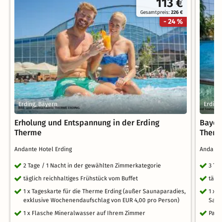
113 €
Gesamtpreis:
226 €
- 24 %
Erding, Bayern
Erding
Erholung und Entspannung in der Erding
Bayer
Therme
Therm
Andante Hotel Erding
Andante
2 Tage / 1 Nacht in der gewählten Zimmerkategorie
3 Ta
täglich reichhaltiges Frühstück vom Buffet
tägl
1 x Tageskarte für die Therme Erding (außer Saunaparadies,
1 x 
exklusive Wochenendaufschlag von EUR 4,00 pro Person)
Saun
1 x Flasche Mineralwasser auf Ihrem Zimmer
Park