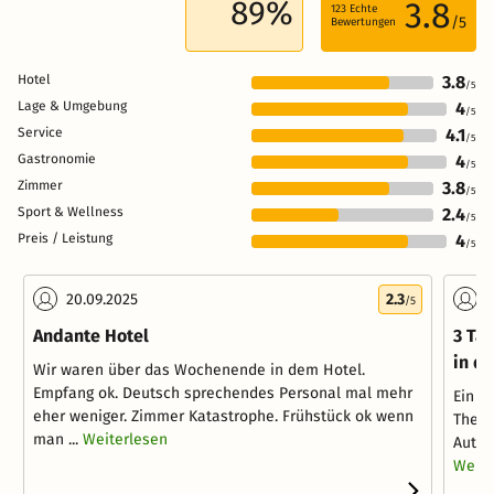
89%
3.8
123
Echte
/5
Bewertungen
Hotel
3.8
/5
Lage & Umgebung
4
/5
Service
4.1
/5
Gastronomie
4
/5
Zimmer
3.8
/5
Sport & Wellness
2.4
/5
Preis / Leistung
4
/5
20.09.2025
2.3
1
/5
Andante Hotel
3 Tag
in d
Wir waren über das Wochenende in dem Hotel.
Empfang ok. Deutsch sprechendes Personal mal mehr
Ein n
eher weniger. Zimmer Katastrophe. Frühstück ok wenn
Therm
man ...
Weiterlesen
Auto.
Weite