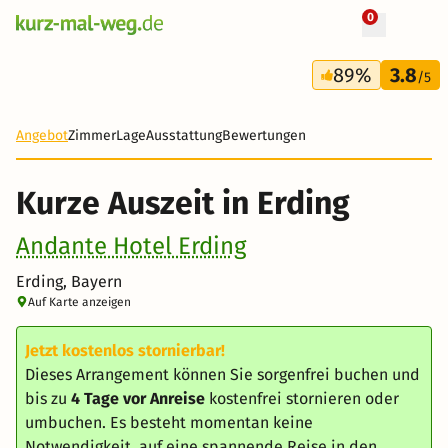
0
+ 12 Fotos
3 Tage
89%
3.8
79 €
/5
-26%
Angebot
Zimmer
Lage
Ausstattung
Bewertungen
Kurze Auszeit in Erding
Andante Hotel Erding
Erding, Bayern
Auf Karte anzeigen
Jetzt kostenlos stornierbar!
Dieses Arrangement können Sie sorgenfrei buchen und
bis zu
4 Tage vor Anreise
kostenfrei stornieren oder
umbuchen. Es besteht momentan keine
Notwendigkeit, auf eine spannende Reise in den