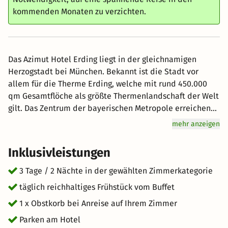
kommenden Monaten zu verzichten.
Das Azimut Hotel Erding liegt in der gleichnamigen
Herzogstadt bei München. Bekannt ist die Stadt vor
allem für die Therme Erding, welche mit rund 450.000
qm Gesamtflöche als größte Thermenlandschaft der Welt
gilt. Das Zentrum der bayerischen Metropole erreichen
Sie bequem und ohne Umsteigen mit dem öffentlichen
mehr anzeigen
Nahverkehr. Die S-Bahn-Haltestelle liegt nur wenige
Schritte vom Hotel entfernt. Freuen Sie sich auf das
Inklusivleistungen
typische Münchner Lebensgefühl und lassen Sie bei
einer Maß Bier und leckerer Weißwurst die Seele
3 Tage / 2 Nächte in der gewählten Zimmerkategorie
baumeln.
täglich reichhaltiges Frühstück vom Buffet
1 x Obstkorb bei Anreise auf Ihrem Zimmer
Parken am Hotel