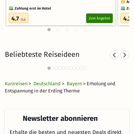
Auch
Zahlung erst im Hotel
Zahl
4.7
4.2
Zum Angebot
/5.0
/
Beliebteste Reiseideen
Städtereisen nach Bayern
Fam
1407 Angebote
24 €
ab
Kurzreisen
>
Deutschland
>
Bayern
> Erholung und
Entspannung in der Erding Therme
Newsletter abonnieren
Erhalte die besten und neuesten Deals direkt