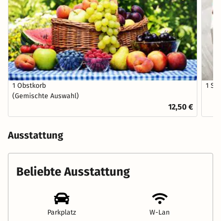
1 Obstkorb
1 Sc
(Gemischte Auswahl)
12,50 €
Ausstattung
Beliebte Ausstattung
Parkplatz
W-Lan