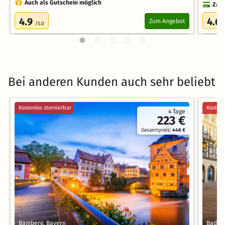
Auch als Gutschein möglich
Zahl
4.9
4.6
Zum Angebot
/5.0
Bei anderen Kunden auch sehr beliebt
Kostenlos stornierbar
Kostenl
4 Tage
223 €
Gesamtpreis:
446 €
Bamberg, Bayern
Bad M