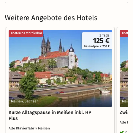
Weitere Angebote des Hotels
Kostenlos stornierbar
Kostenl
3 Tage
125 €
Gesamtpreis:
250 €
Meißen, Sachsen
Meiße
Kurze Alltagspause in Meißen inkl. HP
Zwisc
Plus
Alte Kl
Alte Klavierfabrik Meißen
2 Ta