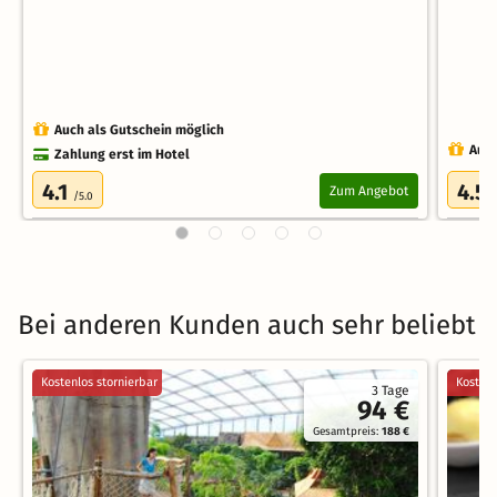
Auch als Gutschein möglich
Auch
Zahlung erst im Hotel
4.1
4.5
Zum Angebot
/5.0
Bei anderen Kunden auch sehr beliebt
Kostenlos stornierbar
Kostenl
3 Tage
94 €
Gesamtpreis:
188 €