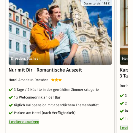
Gesamtpreis:
198 €
Dresden, Sachsen
Meiße
Nur mit Dir - Romantische Auszeit
Kurzu
3 Tag
Hotel Amadeus Dresden
Dorint 
3 Tage / 2 Nächte in der gewählten Zimmerkategorie
3 Ta
1 x Welcomedrink an der Bar
2 x 
täglich Halbpension mit abendlichem Themenbuffet
inkl
Parken am Hotel (nach Verfügbarkeit)
1 x 
1 weitere anzeigen
1 weite