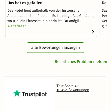
Uns hat es gefallen
Den 
Das Hotel liegt außerhalb von der historischen
Saube
Altstadt, aber kein Problem. Es ist ein großes Gebäude,
Perso
wo u. a. ein Fitnessstudio darin ist. Parkmögli...
Geträ
Weiterlesen
gute...
alle Bewertungen anzeigen
Rechtliches Problem melden