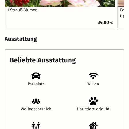
1 Strauß Blumen
Earl
( pr
34,00 €
Ausstattung
Beliebte Ausstattung
Parkplatz
W-Lan
Wellnessbereich
Haustiere erlaubt