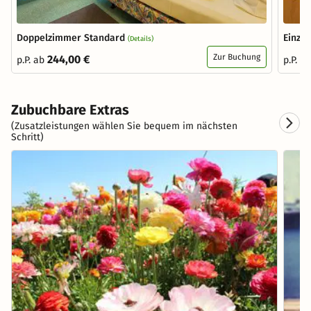
Doppelzimmer Standard
Einze
(Details)
Zur Buchung
244,00 €
p.P. ab
p.P. a
Zubuchbare Extras
(Zusatzleistungen wählen Sie bequem im nächsten
Schritt)