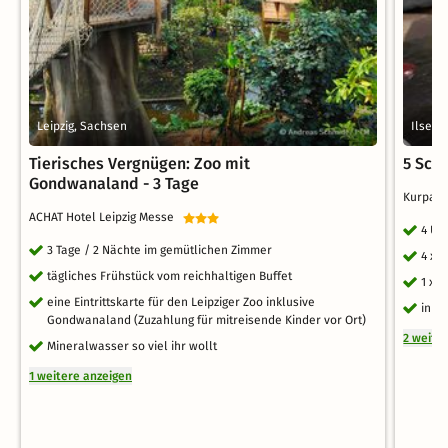
Leipzig, Sachsen
Ilsenb
Tierisches Vergnügen: Zoo mit
5 Sch
Gondwanaland - 3 Tage
Kurpark
ACHAT Hotel Leipzig Messe
4 Üb
3 Tage / 2 Nächte im gemütlichen Zimmer
4 x 
tägliches Frühstück vom reichhaltigen Buffet
1 x 
eine Eintrittskarte für den Leipziger Zoo inklusive
inkl
Gondwanaland (Zuzahlung für mitreisende Kinder vor Ort)
2 weite
Mineralwasser so viel ihr wollt
1 weitere anzeigen