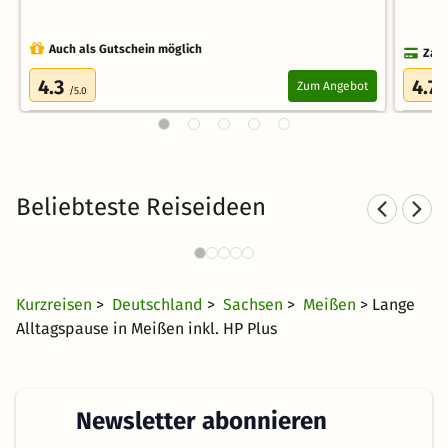
Auch als Gutschein möglich
Zahl
4.3
4.7
Zum Angebot
/5.0
/
Beliebteste Reiseideen
Städtereisen nach Sachsen
1210 Angebote
20 €
ab
Kurzreisen
>
Deutschland
>
Sachsen
>
Meißen
> Lange
Alltagspause in Meißen inkl. HP Plus
Newsletter abonnieren