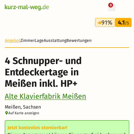
0
+ 15 Fotos
4 Tage
91%
4.1
229 €
/5
Angebot
Zimmer
Lage
Ausstattung
Bewertungen
4 Schnupper- und
Entdeckertage in
Meißen inkl. HP+
Alte Klavierfabrik Meißen
Meißen, Sachsen
Auf Karte anzeigen
Jetzt kostenlos stornierbar!