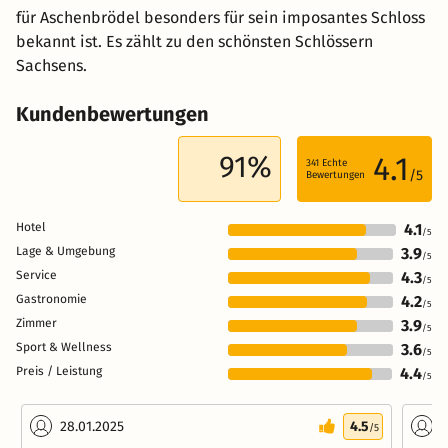
für Aschenbrödel besonders für sein imposantes Schloss
bekannt ist. Es zählt zu den schönsten Schlössern
Sachsens.
Kundenbewertungen
91%
4.1
341
Echte
/5
Bewertungen
Hotel
4.1
/5
Lage & Umgebung
3.9
/5
Service
4.3
/5
Gastronomie
4.2
/5
Zimmer
3.9
/5
Sport & Wellness
3.6
/5
Preis / Leistung
4.4
/5
28.01.2025
4.5
2
/5