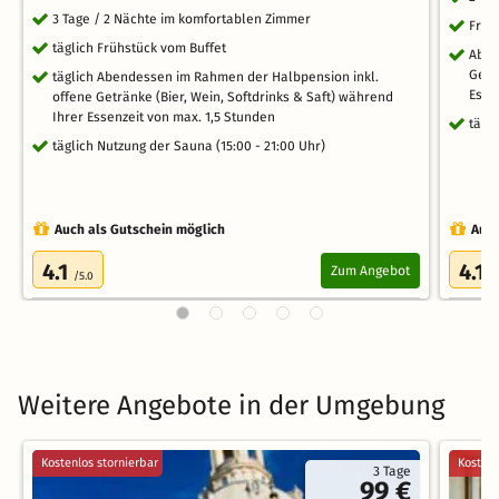
3 Tage / 2 Nächte im komfortablen Zimmer
Früh
täglich Frühstück vom Buffet
Aben
Getr
täglich Abendessen im Rahmen der Halbpension inkl.
Esse
offene Getränke (Bier, Wein, Softdrinks & Saft) während
Ihrer Essenzeit von max. 1,5 Stunden
tägl
täglich Nutzung der Sauna (15:00 - 21:00 Uhr)
Auch als Gutschein möglich
Auch
4.1
4.1
Zum Angebot
/5.0
/
Weitere Angebote in der Umgebung
Kostenlos stornierbar
Kostenl
3 Tage
99 €