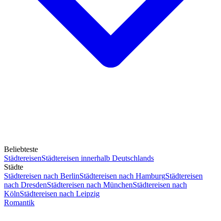
Beliebteste
Städtereisen
Städtereisen innerhalb Deutschlands
Städte
Städtereisen nach Berlin
Städtereisen nach Hamburg
Städtereisen
nach Dresden
Städtereisen nach München
Städtereisen nach
Köln
Städtereisen nach Leipzig
Romantik