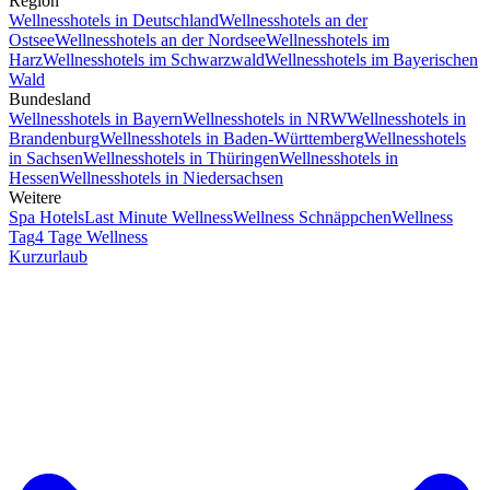
Region
Wellnesshotels in Deutschland
Wellnesshotels an der
Ostsee
Wellnesshotels an der Nordsee
Wellnesshotels im
Harz
Wellnesshotels im Schwarzwald
Wellnesshotels im Bayerischen
Wald
Bundesland
Wellnesshotels in Bayern
Wellnesshotels in NRW
Wellnesshotels in
Brandenburg
Wellnesshotels in Baden-Württemberg
Wellnesshotels
in Sachsen
Wellnesshotels in Thüringen
Wellnesshotels in
Hessen
Wellnesshotels in Niedersachsen
Weitere
Spa Hotels
Last Minute Wellness
Wellness Schnäppchen
Wellness
Tag
4 Tage Wellness
Kurzurlaub