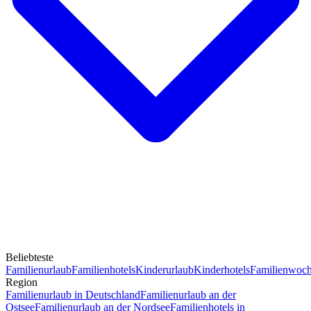
Beliebteste
Familienurlaub
Familienhotels
Kinderurlaub
Kinderhotels
Familienwoc
Region
Familienurlaub in Deutschland
Familienurlaub an der
Ostsee
Familienurlaub an der Nordsee
Familienhotels in