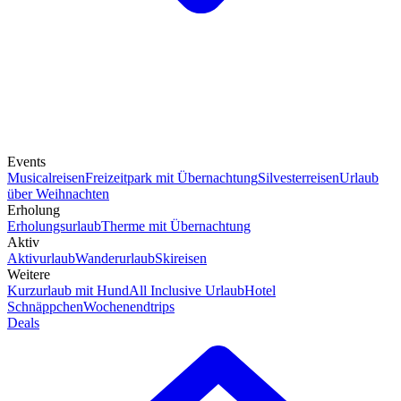
Events
Musicalreisen
Freizeitpark mit Übernachtung
Silvesterreisen
Urlaub
über Weihnachten
Erholung
Erholungsurlaub
Therme mit Übernachtung
Aktiv
Aktivurlaub
Wanderurlaub
Skireisen
Weitere
Kurzurlaub mit Hund
All Inclusive Urlaub
Hotel
Schnäppchen
Wochenendtrips
Deals