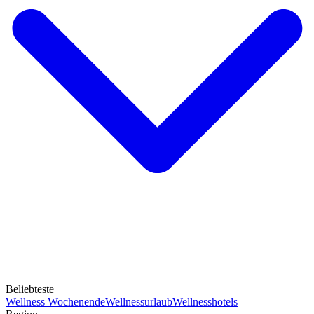
Beliebteste
Wellness Wochenende
Wellnessurlaub
Wellnesshotels