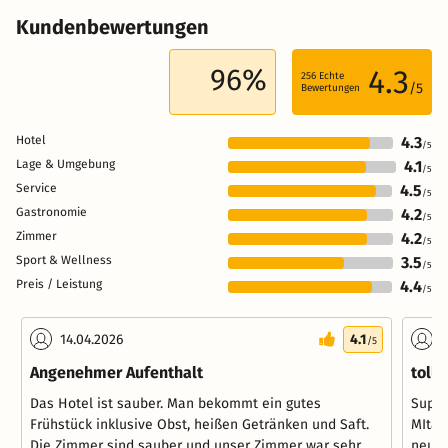
Kundenbewertungen
96%
4.3
256
Echte
/5
Bewertungen
Hotel
4.3
/5
Lage & Umgebung
4.1
/5
Service
4.5
/5
Gastronomie
4.2
/5
Zimmer
4.2
/5
Sport & Wellness
3.5
/5
Preis / Leistung
4.4
/5
14.04.2026
4.1
0
/5
Angenehmer Aufenthalt
toll
Das Hotel ist sauber. Man bekommt ein gutes
Super
Frühstück inklusive Obst, heißen Getränken und Saft.
MItar
Die Zimmer sind sauber und unser Zimmer war sehr
neuer