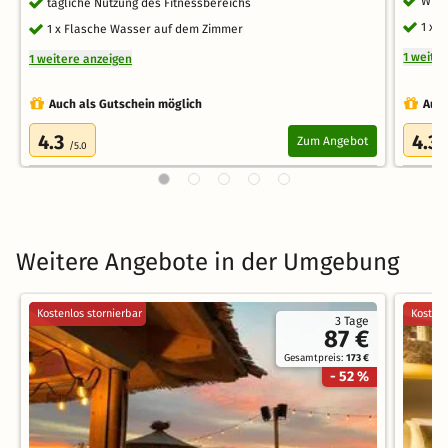
WLAN
tägliche Nutzung des Fitnessbereichs
1 x 
1 x Flasche Wasser auf dem Zimmer
1 weite
1 weitere anzeigen
Auch als Gutschein möglich
Auch
4.3
4.3
Zum Angebot
/5.0
/
Weitere Angebote in der Umgebung
Kostenlos stornierbar
Kostenl
3 Tage
87 €
Gesamtpreis:
173 €
- 52 %