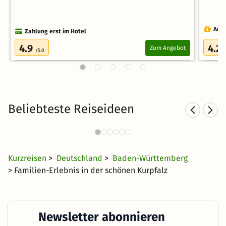
Auch
Zahlung erst im Hotel
4.9
4.2
Zum Angebot
/5.0
/
Beliebteste Reiseideen
Sporthotels in Baden-
Württemberg
29 €
1974 Angebote
ab
Kurzreisen
>
Deutschland
>
Baden-Württemberg
> Familien-Erlebnis in der schönen Kurpfalz
Newsletter abonnieren