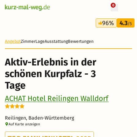
0
+ 15 Fotos
3 Tage
96%
4.3
130 €
/5
Angebot
Zimmer
Lage
Ausstattung
Bewertungen
Aktiv-Erlebnis in der
schönen Kurpfalz - 3
Tage
ACHAT Hotel Reilingen Walldorf
Reilingen, Baden-Württemberg
Auf Karte anzeigen