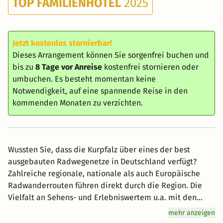
TOP FAMILIENHOTEL
2025
Jetzt kostenlos stornierbar!
Dieses Arrangement können Sie sorgenfrei buchen und
bis zu
8 Tage vor Anreise
kostenfrei stornieren oder
umbuchen. Es besteht momentan keine
Notwendigkeit, auf eine spannende Reise in den
kommenden Monaten zu verzichten.
Wussten Sie, dass die Kurpfalz über eines der best
ausgebauten Radwegenetze in Deutschland verfügt?
Zahlreiche regionale, nationale als auch Europäische
Radwanderrouten führen direkt durch die Region. Die
Vielfalt an Sehens- und Erlebniswertem u.a. mit den
Kulturstädten Heidelberg, Schwetzingen und Speyer, die
mehr anzeigen
Qualität der Wege, die abwechslungsreiche Landschaft