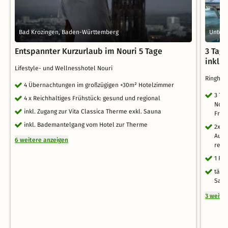
Bad Krozingen, Baden-Württemberg
Unter
Entspannter Kurzurlaub im Nouri 5 Tage
3 Tag
inkl. 
Lifestyle- und Wellnesshotel Nouri
Ringhot
4 Übernachtungen im großzügigen +30m² Hotelzimmer
3 Ta
4 x Reichhaltiges Frühstück: gesund und regional
Nord
inkl. Zugang zur Vita Classica Therme exkl. Sauna
Früh
inkl. Bademantelgang vom Hotel zur Therme
2x 3
Ausw
6 weitere anzeigen
regi
1 Fl
tägl
Saun
3 weite