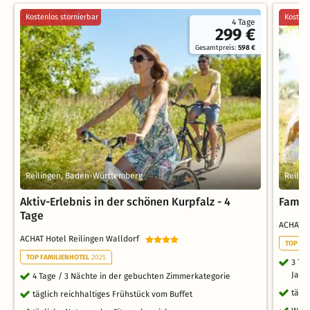
Kostenlos stornierbar
Kostenl
4 Tage
299 €
Gesamtpreis:
598 €
Reilingen, Baden-Württemberg
Reilin
Aktiv-Erlebnis in der schönen Kurpfalz - 4
Famil
Tage
ACHAT H
ACHAT Hotel Reilingen Walldorf
TOP FA
TOP FAMILIENHOTEL
2025
3 Ta
Jahr
4 Tage / 3 Nächte in der gebuchten Zimmerkategorie
tägl
täglich reichhaltiges Frühstück vom Buffet