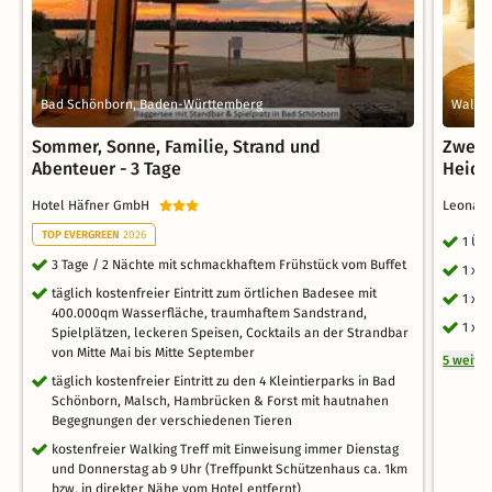
Bad Schönborn, Baden-Württemberg
Walld
Sommer, Sonne, Familie, Strand und
Zwei 
Abenteuer - 3 Tage
Heide
Hotel Häfner GmbH
Leonard
TOP EVERGREEN
2026
1 Üb
3 Tage / 2 Nächte mit schmackhaftem Frühstück vom Buffet
1 x 
täglich kostenfreier Eintritt zum örtlichen Badesee mit
1 x 
400.000qm Wasserfläche, traumhaftem Sandstrand,
1 x 
Spielplätzen, leckeren Speisen, Cocktails an der Strandbar
von Mitte Mai bis Mitte September
5 weite
täglich kostenfreier Eintritt zu den 4 Kleintierparks in Bad
Schönborn, Malsch, Hambrücken & Forst mit hautnahen
Begegnungen der verschiedenen Tieren
kostenfreier Walking Treff mit Einweisung immer Dienstag
und Donnerstag ab 9 Uhr (Treffpunkt Schützenhaus ca. 1km
bzw. in direkter Nähe vom Hotel entfernt)