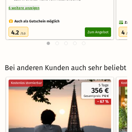
6 weitere anzeigen
Auch als Gutschein möglich
Zahl
4.2
4
Zum Angebot
/5.0
/5.0
Bei anderen Kunden auch sehr beliebt
Kostenlos stornierbar
Kostenl
5 Tage
356 €
Gesamtpreis:
712 €
- 67 %