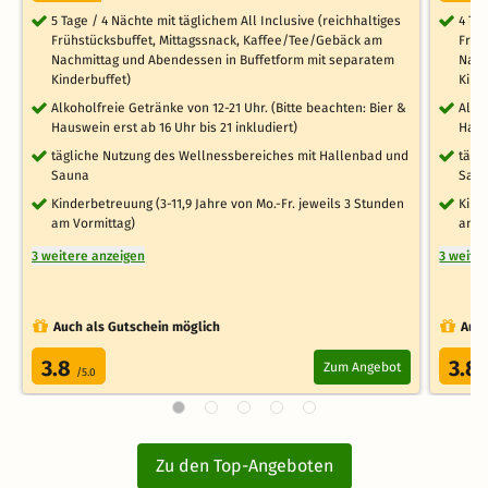
5 Tage / 4 Nächte mit täglichem All Inclusive (reichhaltiges
4 Ta
Frühstücksbuffet, Mittagssnack, Kaffee/Tee/Gebäck am
Früh
Nachmittag und Abendessen in Buffetform mit separatem
Nach
Kinderbuffet)
Kind
Alkoholfreie Getränke von 12-21 Uhr. (Bitte beachten: Bier &
Alko
Hauswein erst ab 16 Uhr bis 21 inkludiert)
Haus
tägliche Nutzung des Wellnessbereiches mit Hallenbad und
tägl
Sauna
Sau
Kinderbetreuung (3-11,9 Jahre von Mo.-Fr. jeweils 3 Stunden
Kind
am Vormittag)
am V
3 weitere anzeigen
3 weite
Auch als Gutschein möglich
Auch
3.8
3.8
Zum Angebot
/5.0
Zu den Top-Angeboten