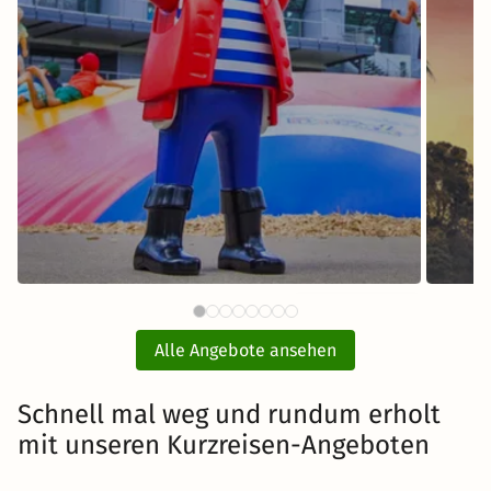
64 €
PLAYMOBIL®-FunPark mit Hotel
ab
und Eintritt
E
Alle Angebote ansehen
inkl. Übernachtung und Frühstück
Schnell mal weg und rundum erholt
mit unseren Kurzreisen-Angeboten
Zum Angebot