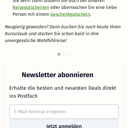
Sie sein? Dann stöbern Sie doch bei unseren
Reisegutscheinen
oder überraschen Sie eine liebe
Person mit einem
Geschenkgutschein
.
Neugierig geworden? Dann buchen Sie noch heute Ihren
Kurzurlaub und starten Sie schon bald in Ihre
unvergessliche Wohlfühlreise!
Th
Wellnesshotels in NRW
Newsletter abonnieren
Erhalte die besten und neuesten Deals direkt
ins Postfach
Jetzt anmelden