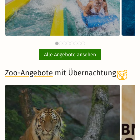
87 €
Therme Erding mit
ab
Übernachtung
Alle Angebote ansehen
inkl. Übernachtung und Frühstück
Zoo-Angebote
mit Übernachtung
Zum Angebot