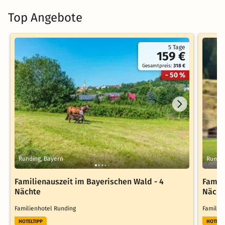
Top Angebote
5 Tage
159 €
Gesamtpreis:
318 €
- 50 %
Runding, Bayern
Rundin
Familienauszeit im Bayerischen Wald - 4
Famil
Nächte
Nächt
Familienhotel Runding
Familie
HOTELTIPP
HOTELT