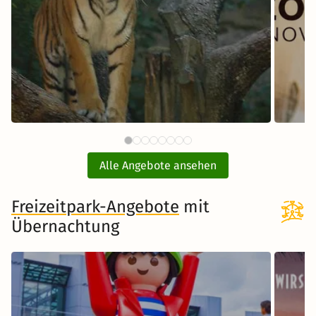
59 €
Tiergarten Nürnberg mit Hotel
E
ab
Alle Angebote ansehen
inkl. Übernachtung und Frühstück
Freizeitpark-Angebote
Zum Angebot
mit
Übernachtung