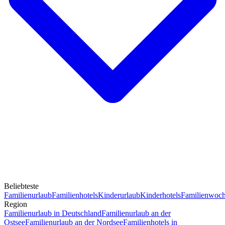
Beliebteste
Familienurlaub
Familienhotels
Kinderurlaub
Kinderhotels
Familienwoc
Region
Familienurlaub in Deutschland
Familienurlaub an der
Ostsee
Familienurlaub an der Nordsee
Familienhotels in