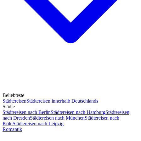
Beliebteste
Städtereisen
Städtereisen innerhalb Deutschlands
Städte
Städtereisen nach Berlin
Städtereisen nach Hamburg
Städtereisen
nach Dresden
Städtereisen nach München
Städtereisen nach
Köln
Städtereisen nach Leipzig
Romantik