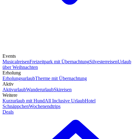
Events
Musicalreisen
Freizeitpark mit Übernachtung
Silvesterreisen
Urlaub
über Weihnachten
Erholung
Erholungsurlaub
Therme mit Übernachtung
Aktiv
Aktivurlaub
Wanderurlaub
Skireisen
Weitere
Kurzurlaub mit Hund
All Inclusive Urlaub
Hotel
Schnäppchen
Wochenendtrips
Deals