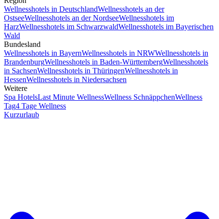
Region
Wellnesshotels in Deutschland
Wellnesshotels an der
Ostsee
Wellnesshotels an der Nordsee
Wellnesshotels im
Harz
Wellnesshotels im Schwarzwald
Wellnesshotels im Bayerischen
Wald
Bundesland
Wellnesshotels in Bayern
Wellnesshotels in NRW
Wellnesshotels in
Brandenburg
Wellnesshotels in Baden-Württemberg
Wellnesshotels
in Sachsen
Wellnesshotels in Thüringen
Wellnesshotels in
Hessen
Wellnesshotels in Niedersachsen
Weitere
Spa Hotels
Last Minute Wellness
Wellness Schnäppchen
Wellness
Tag
4 Tage Wellness
Kurzurlaub