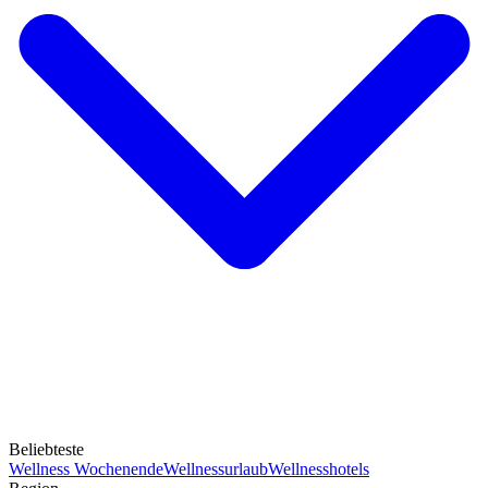
Beliebteste
Wellness Wochenende
Wellnessurlaub
Wellnesshotels