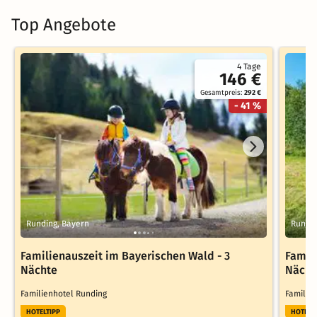
Top Angebote
4 Tage
146 €
Gesamtpreis:
292 €
- 41 %
Runding, Bayern
Rundin
Familienauszeit im Bayerischen Wald - 3
Famil
Nächte
Nächt
Familienhotel Runding
Familie
HOTELTIPP
HOTELT