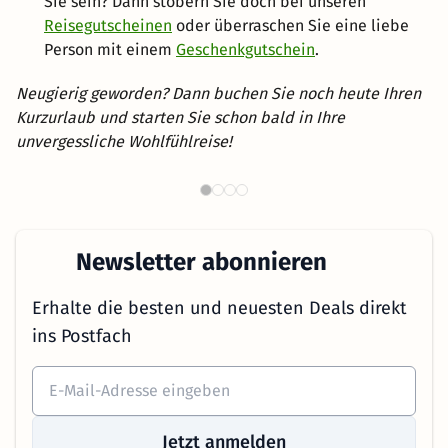
Sie sein? Dann stöbern Sie doch bei unseren
Reisegutscheinen
oder überraschen Sie eine liebe
Person mit einem
Geschenkgutschein
.
Neugierig geworden? Dann buchen Sie noch heute Ihren
Kurzurlaub und starten Sie schon bald in Ihre
unvergessliche Wohlfühlreise!
Th
Wellnesshotels in NRW
Newsletter abonnieren
Erhalte die besten und neuesten Deals direkt
ins Postfach
Jetzt anmelden