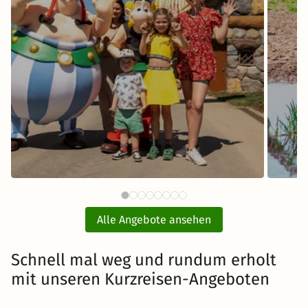
80 €
BELANTIS - Das AbenteuerReich
Sere
ab
mit Hotel und Eintritt
Alle Angebote ansehen
inkl. Übernachtung und Frühstück
Schnell mal weg und rundum erholt
mit unseren Kurzreisen-Angeboten
Zum Angebot