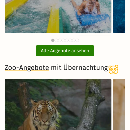
88 €
Therme Erding mit
ab
Übernachtung
Alle Angebote ansehen
inkl. Übernachtung und Frühstück
Zoo-Angebote
mit Übernachtung
Zum Angebot