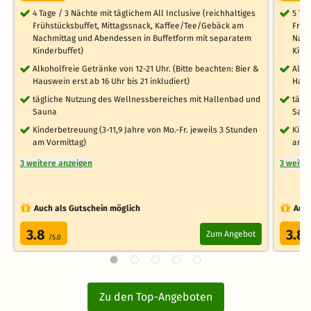
4 Tage / 3 Nächte mit täglichem All Inclusive (reichhaltiges
5 Ta
Frühstücksbuffet, Mittagssnack, Kaffee/Tee/Gebäck am
Früh
Nachmittag und Abendessen in Buffetform mit separatem
Nach
Kinderbuffet)
Kind
Alkoholfreie Getränke von 12-21 Uhr. (Bitte beachten: Bier &
Alko
Hauswein erst ab 16 Uhr bis 21 inkludiert)
Haus
tägliche Nutzung des Wellnessbereiches mit Hallenbad und
tägl
Sauna
Sau
Kinderbetreuung (3-11,9 Jahre von Mo.-Fr. jeweils 3 Stunden
Kind
am Vormittag)
am V
3 weitere anzeigen
3 weite
Auch als Gutschein möglich
Auch
3.8
3.8
Zum Angebot
/5.0
Zu den Top-Angeboten