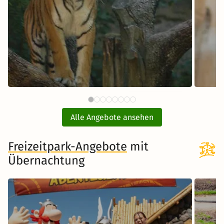
59 €
Tiergarten Nürnberg mit Hotel
E
ab
Alle Angebote ansehen
inkl. Übernachtung und Frühstück
Freizeitpark-Angebote
Zum Angebot
mit
Übernachtung