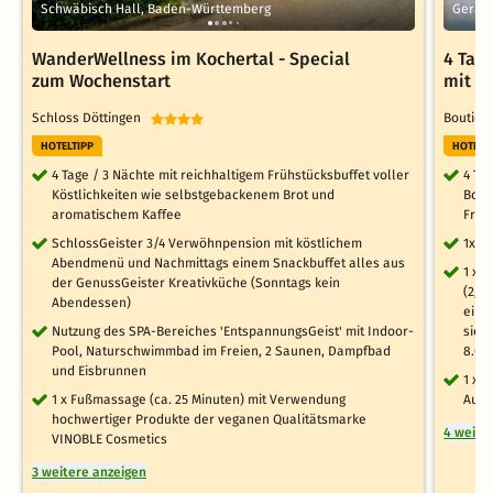
Schwäbisch Hall, Baden-Württemberg
Gerab
WanderWellness im Kochertal - Special
4 Tag
zum Wochenstart
mit D
Schloss Döttingen
Boutiqu
HOTELTIPP
HOTELT
4 Tage / 3 Nächte mit reichhaltigem Frühstücksbuffet voller
4 Ta
Köstlichkeiten wie selbstgebackenem Brot und
Bout
aromatischem Kaffee
Früh
SchlossGeister 3/4 Verwöhnpension mit köstlichem
1x B
Abendmenü und Nachmittags einem Snackbuffet alles aus
1 x 
der GenussGeister Kreativküche (Sonntags kein
(2,5
Abendessen)
eine
Nutzung des SPA-Bereiches 'EntspannungsGeist' mit Indoor-
sich
Pool, Naturschwimmbad im Freien, 2 Saunen, Dampfbad
8.00
und Eisbrunnen
1 x 
1 x Fußmassage (ca. 25 Minuten) mit Verwendung
Aufe
hochwertiger Produkte der veganen Qualitätsmarke
4 weite
VINOBLE Cosmetics
3 weitere anzeigen