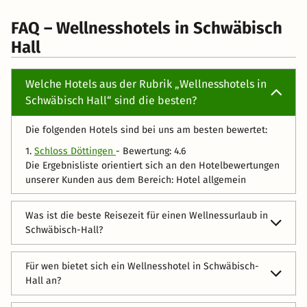
FAQ – Wellnesshotels in Schwäbisch
Hall
Welche Hotels aus der Rubrik „Wellnesshotels in
Schwäbisch Hall“ sind die besten?
Die folgenden Hotels sind bei uns am besten bewertet:
1.
Schloss Döttingen
- Bewertung: 4.6
Die Ergebnisliste orientiert sich an den Hotelbewertungen
unserer Kunden aus dem Bereich: Hotel allgemein
Was ist die beste Reisezeit für einen Wellnessurlaub in
Schwäbisch-Hall?
Die hübsche Stadt im nördlichen Baden-Württemberg ist
Für wen bietet sich ein Wellnesshotel in Schwäbisch-
zu jeder Jahreszeit der perfekte Ort für Wellness. Die
Hall an?
malerischen Gassen mit den bestens restaurierten
Fachwerkhäusern werden Sie genauso verzaubern wie die