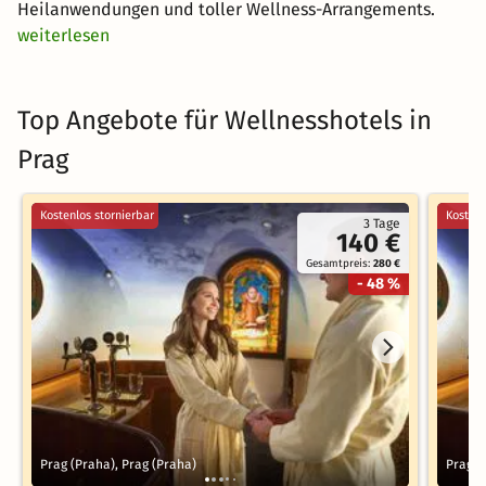
Heilanwendungen und toller Wellness-Arrangements.
weiterlesen
Top Angebote für Wellnesshotels in
Prag
Kostenlos stornierbar
Kostenl
3 Tage
140 €
Gesamtpreis:
280 €
- 48 %
Prag (Praha), Prag (Praha)
Prag (