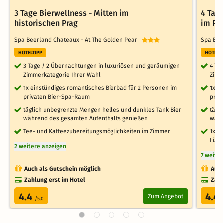
3 Tage Bierwellness - Mitten im
4 Tag
historischen Prag
im Pr
Spa Beerland Chateaux - At The Golden Pear
Spa Bee
HOTELTIPP
HOTELT
3 Tage / 2 Übernachtungen in luxuriösen und geräumigen
4 Ta
Zimmerkategorie Ihrer Wahl
Zimm
1x einstündiges romantisches Bierbad für 2 Personen im
1x e
privaten Bier-Spa-Raum
priv
täglich unbegrenzte Mengen helles und dunkles Tank Bier
tägl
während des gesamten Aufenthalts genießen
währ
Tee- und Kaffeezubereitungsmöglichkeiten im Zimmer
1x M
Lian
2 weitere anzeigen
7 weite
Auch als Gutschein möglich
Auch
Zahlung erst im Hotel
Zahl
4.4
4.4
Zum Angebot
/5.0