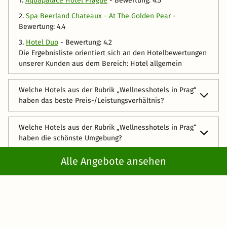
1.
Aquapalace Hotel Prague
- Bewertung: 4.5
2.
Spa Beerland Chateaux - At The Golden Pear
-
Bewertung: 4.4
3.
Hotel Duo
- Bewertung: 4.2
Die Ergebnisliste orientiert sich an den Hotelbewertungen
unserer Kunden aus dem Bereich: Hotel allgemein
Welche Hotels aus der Rubrik „Wellnesshotels in Prag“
haben das beste Preis-/Leistungsverhältnis?
In folgenden Hotels bekommen Sie das meiste für Ihr
Welche Hotels aus der Rubrik „Wellnesshotels in Prag“
Geld:
haben die schönste Umgebung?
1.
Hotel Duo
- Bewertung: 4.5
Die folgenden Hotels haben die schönste Umgebung:
Alle Angebote ansehen
2.
Aquapalace Hotel Prague
- Bewertung: 4.4
Welche Hotels aus der Rubrik „Wellnesshotels in Prag“
1.
Spa Beerland Chateaux - At The Golden Pear
-
haben den besten Service?
3.
Spa Beerland Chateaux - At The Golden Pear
-
Bewertung: 4.7
Bewertung: 3.9
Die folgenden Hotels überzeugen durch großartigen
Die Ergebnisliste orientiert sich an den Hotelbewertungen
2.
Hotel Duo
- Bewertung: 4
Welche Hotels aus der Rubrik „Wellnesshotels in Prag“
Service:
unserer Kunden aus dem Bereich: Preis-Leistungs-
haben die schönsten Zimmer?
3.
Aquapalace Hotel Prague
- Bewertung: 3.9
Verhältnis
1.
Aquapalace Hotel Prague
- Bewertung: 4.7