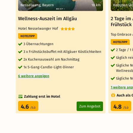
Nesselwang, Bayern
18 km
Kempten (Al
Wellness-Auszeit im Allgäu
2 Tage im 
Frühstück
Hotel Nesselwanger Hof
Top Embrace 
HOTELTIPP
HOTELTIPP
3 Übernachtungen
2 Tage / 
3 x Frühstücksbuffet mit Allgäuer Köstlichkeiten
täglich re
2x Kuchenauswahl am Nachmittag
tägliche 
1x 5-Gang-Candle-Light-Dinner
Wellnessb
6 weitere anzeigen
tägliche N
1 weitere anz
Auch als 
Zahlung erst im Hotel
4.6
4.8
Zum Angebot
/5.0
/5.0