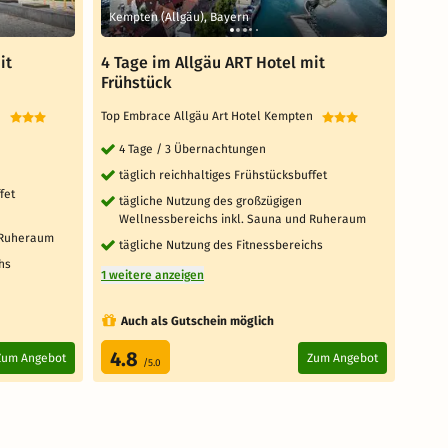
Kempten (Allgäu), Bayern
Kemp
it
4 Tage im Allgäu ART Hotel mit
5 Ta
Frühstück
Früh
en
Top Embrace Allgäu Art Hotel Kempten
Top E
4 Tage / 3 Übernachtungen
5 
täglich reichhaltiges Frühstücksbuffet
täg
fet
tägliche Nutzung des großzügigen
tä
Wellnessbereichs inkl. Sauna und Ruheraum
We
 Ruheraum
tägliche Nutzung des Fitnessbereichs
täg
hs
1 weitere anzeigen
1 weit
Auch als Gutschein möglich
Au
4.8
4.
Zum Angebot
Zum Angebot
/5.0