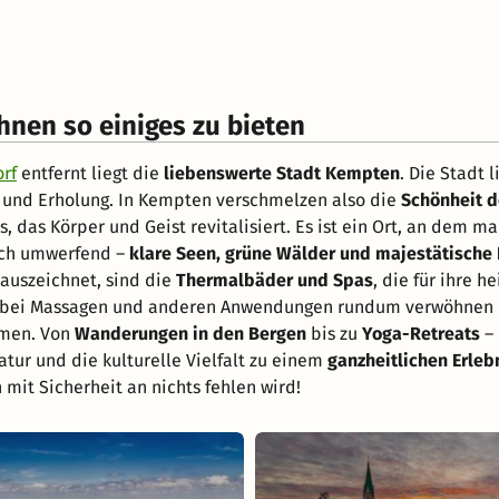
hnen so einiges zu bieten
rf
entfernt liegt die
liebenswerte Stadt Kempten
. Die Stadt
 und Erholung. In Kempten verschmelzen also die
Schönheit d
, das Körper und Geist revitalisiert. Es ist ein Ort, an dem 
fach umwerfend –
klare Seen, grüne Wälder und majestätische
auszeichnet, sind die
Thermalbäder und Spas
, die für ihre 
 bei Massagen und anderen Anwendungen rundum verwöhnen las
mmen. Von
Wanderungen in den Bergen
bis zu
Yoga-Retreats
– 
tur und die kulturelle Vielfalt zu einem
ganzheitlichen Erleb
n mit Sicherheit an nichts fehlen wird!