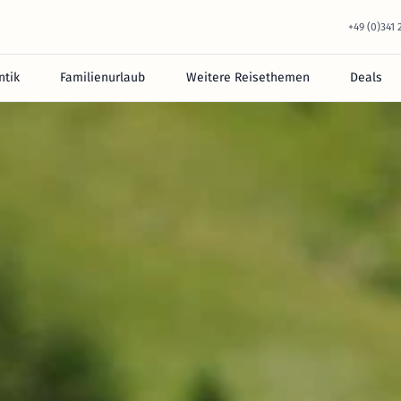
+49 (0)341
tik
Familienurlaub
Weitere Reisethemen
Deals