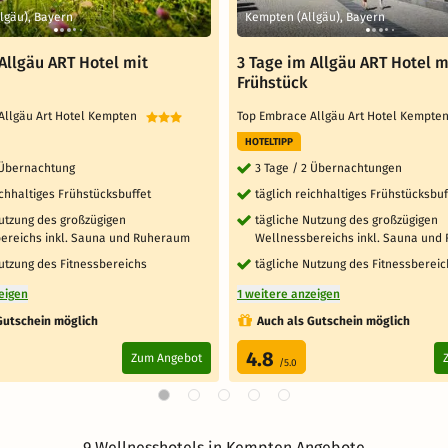
lgäu), Bayern
Kempten (Allgäu), Bayern
Allgäu ART Hotel mit
3 Tage im Allgäu ART Hotel m
Frühstück
Allgäu Art Hotel Kempten
Top Embrace Allgäu Art Hotel Kempt
HOTELTIPP
1 Übernachtung
3 Tage / 2 Übernachtungen
ichhaltiges Frühstücksbuffet
täglich reichhaltiges Frühstücksbuf
Nutzung des großzügigen
tägliche Nutzung des großzügigen
ereichs inkl. Sauna und Ruheraum
Wellnessbereichs inkl. Sauna und
utzung des Fitnessbereichs
tägliche Nutzung des Fitnessbereic
eigen
1 weitere anzeigen
Gutschein möglich
Auch als Gutschein möglich
4.8
Zum Angebot
/5.0
9 Wellnesshotels in Kempten Angebote