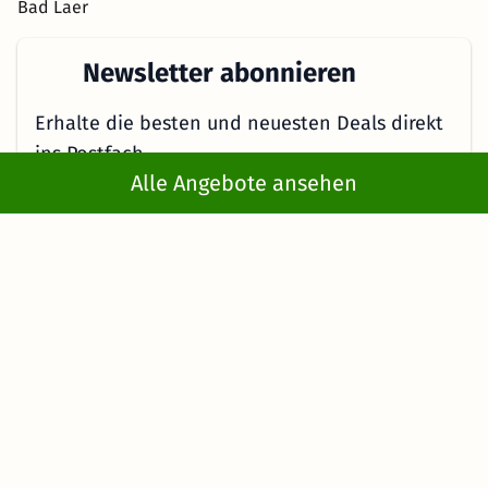
Wellnesshotels an der Nordsee
Wellnesshotels in Oldenburg
Bad Laer
Wellnesshotels im Osnabrücker Land
Newsletter abonnieren
Wellnesshotels in Ostfriesland
Erhalte die besten und neuesten Deals direkt
Wellnesshotels in Südniedersachsen
ins Postfach
Alle Angebote ansehen
Wellnesshotels in Wolfsburg
Jetzt anmelden
Mit der Eingabe meiner E-Mail-Adresse bzw. durch Klick auf "Jetzt
anmelden" willige ich ein, regelmäßig E-Mails von KMW mit
Angeboten zu erhalten. Ich kann diese Einwilligung jederzeit
widerrufen. Es gelten die Hinweise in der
Datenschutzerklärung
.