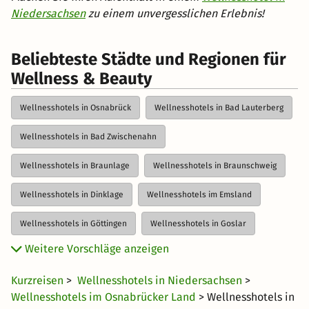
Niedersachsen
zu einem unvergesslichen Erlebnis!
Beliebteste Städte und Regionen für
Wellness & Beauty
Wellnesshotels in Osnabrück
Wellnesshotels in Bad Lauterberg
Wellnesshotels in Bad Zwischenahn
Wellnesshotels in Braunlage
Wellnesshotels in Braunschweig
Wellnesshotels in Dinklage
Wellnesshotels im Emsland
Wellnesshotels in Göttingen
Wellnesshotels in Goslar
Weitere Vorschläge anzeigen
Wellnesshotels in Hannover
Kurzreisen
>
Wellnesshotels in Niedersachsen
>
Wellnesshotels in der Lüneburger Heide
Wellnesshotels im Osnabrücker Land
> Wellnesshotels in