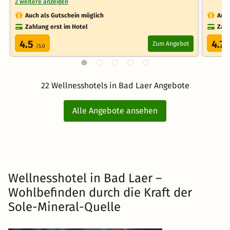
2 weitere anzeigen
Auch als Gutschein möglich
Auch
Zahlung erst im Hotel
Zahl
4.5
4.7
Zum Angebot
/5.0
/
22 Wellnesshotels in Bad Laer Angebote
Alle Angebote ansehen
Wellnesshotel in Bad Laer –
Wohlbefinden durch die Kraft der
Sole-Mineral-Quelle