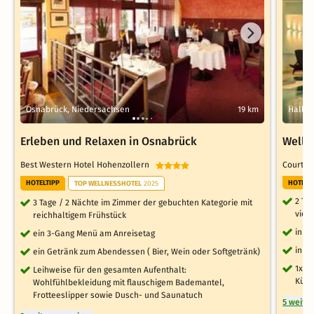
Osnabrück, Niedersachsen
19 km
Halle 
Erleben und Relaxen in Osnabrück
Welln
Best Western Hotel Hohenzollern
Court 
HOTELTIPP
HOTELT
TOP WELLNESSHOTEL
2025
2 Ta
3 Tage / 2 Nächte im Zimmer der gebuchten Kategorie mit
viel
reichhaltigem Frühstück
inkl
ein 3-Gang Menü am Anreisetag
inkl
ein Getränk zum Abendessen ( Bier, Wein oder Softgetränk)
1x 3
Leihweise für den gesamten Aufenthalt:
Küch
Wohlfühlbekleidung mit flauschigem Bademantel,
Frotteeslipper sowie Dusch- und Saunatuch
5 weite