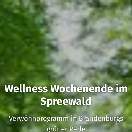
Wellness Wochenende im
Spreewald
Verwöhnprogramm in Brandenburgs
grüner Perle