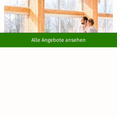
Alle Angebote ansehen
Lassen Sie es sich beim klassischen
Wellness
Wochenende
im Spreewald mit traditionellen
Wellnessanwendungen gut gehen. Entscheiden Sie sich
zwischen den vielfältigen Massagen mit Kräutern, Ölen
und heißen Steinen. Profitieren Sie darüber hinaus auch
von der großflächigen Spa-Landschaft mit erstklassigen
Saunen und Whirlpools.
Luxus Wellness Wochenende