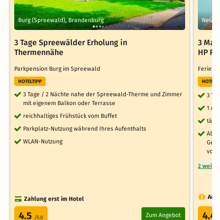
Burg (Spreewald), Brandenburg
Neuha
3 Tage Spreewälder Erholung in
3 Mas
Thermennähe
HP Pl
Parkpension Burg im Spreewald
Ferien 
HOTELTIPP
HOTELT
3 Tage / 2 Nächte nahe der Spreewald-Therme und Zimmer
3 Ta
mit eigenem Balkon oder Terrasse
1 x 
reichhaltiges Frühstück vom Buffet
tägl
Parkplatz-Nutzung während Ihres Aufenthalts
Aben
WLAN-Nutzung
Getr
von 
2 weite
Auch
Zahlung erst im Hotel
4.5
4.4
Zum Angebot
/5.0