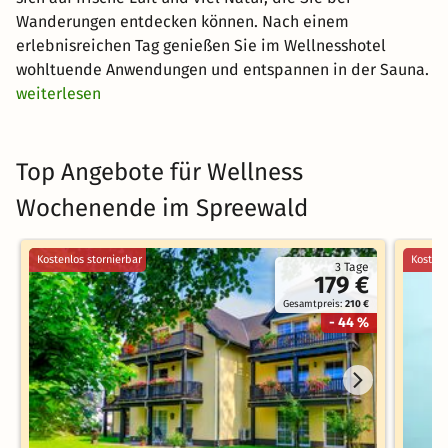
Wanderungen entdecken können. Nach einem
erlebnisreichen Tag genießen Sie im Wellnesshotel
wohltuende Anwendungen und entspannen in der Sauna.
weiterlesen
Top Angebote für Wellness
Wochenende im Spreewald
Kostenlos stornierbar
Kostenl
3 Tage
179 €
Gesamtpreis:
210 €
- 44 %