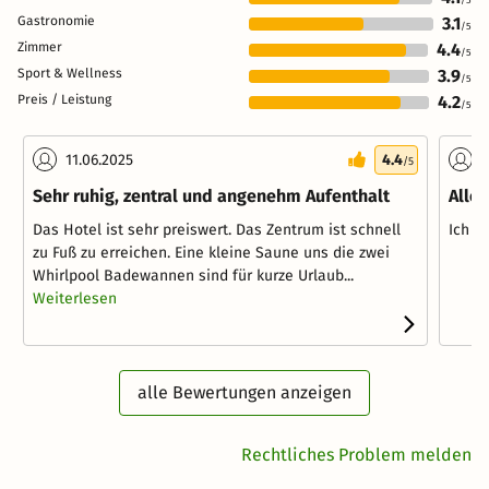
Gastronomie
3.1
/5
Zimmer
4.4
/5
Sport & Wellness
3.9
/5
Preis / Leistung
4.2
/5
11.06.2025
4.4
0
/5
Sehr ruhig, zentral und angenehm Aufenthalt
Alles
Das Hotel ist sehr preiswert. Das Zentrum ist schnell
Ich bi
zu Fuß zu erreichen. Eine kleine Saune uns die zwei
Whirlpool Badewannen sind für kurze Urlaub...
Weiterlesen
alle Bewertungen anzeigen
Rechtliches Problem melden