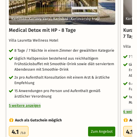
Karlsbad (Karlovy Vary), Karlsbad (Karlovarský kraj)
Karlsb
Medical Detox mit HP - 8 Tage
Kurau
7 Tag
Villa Lauretta Wellness Hotel
Villa L
8 Tage / 7 Nächte in einem Zimmer der gewählten Kategorie
7 Ta
täglich Halbpension bestehend aus reichhaltigem
Frühstücksbuffet mit Smoothie-Drink sowie diät-serviertem
tägl
Abendessen mit Smoothie-Drink
Früh
Abe
2x pro Aufenthalt Konsultation mit einem Arzt & ärztliche
Empfehlung
6 An
Fußr
15 Anwendungen pro Person und Aufenthalt gemäß
ärztlicher Verordnung
1x I
Mas
5 weitere anzeigen
6 weite
Auch als Gutschein möglich
Auch
4.1
4.1
Zum Angebot
/5.0
/