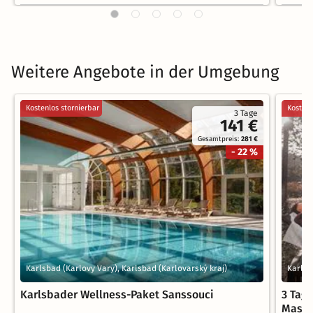
Weitere Angebote in der Umgebung
Kostenlos stornierbar
Kostenl
3 Tage
141 €
Gesamtpreis:
281 €
- 22 %
Karlsbad (Karlovy Vary), Karlsbad (Karlovarský kraj)
Karlsb
Karlsbader Wellness-Paket Sanssouci
3 Tag
Mass