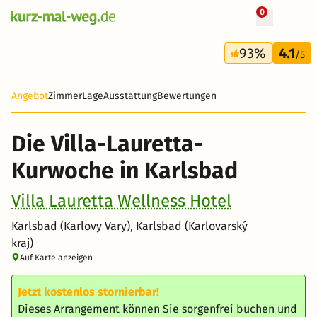
0
+ 1 Fotos
8 Tage
93%
4.1
602 €
/5
Angebot
Zimmer
Lage
Ausstattung
Bewertungen
Die Villa-Lauretta-
Kurwoche in Karlsbad
Villa Lauretta Wellness Hotel
Karlsbad (Karlovy Vary), Karlsbad (Karlovarský
kraj)
Auf Karte anzeigen
Jetzt kostenlos stornierbar!
Dieses Arrangement können Sie sorgenfrei buchen und