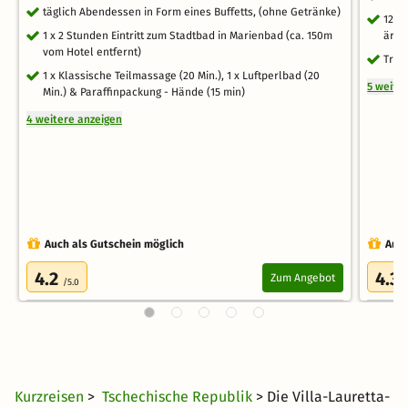
täglich Abendessen in Form eines Buffetts, (ohne Getränke)
12 K
1 x 2 Stunden Eintritt zum Stadtbad in Marienbad (ca. 150m
ärzt
vom Hotel entfernt)
Trin
1 x Klassische Teilmassage (20 Min.), 1 x Luftperlbad (20
5 weite
Min.) & Paraffinpackung - Hände (15 min)
4 weitere anzeigen
Auch als Gutschein möglich
Auch
4.2
4.3
Zum Angebot
/5.0
/
Kurzreisen
>
Tschechische Republik
> Die Villa-Lauretta-