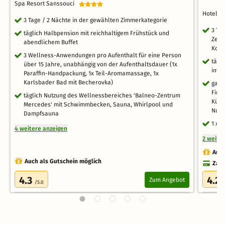
Spa Resort Sanssouci
Hotel J
3 Tage / 2 Nächte in der gewählten Zimmerkategorie
3 Ta
täglich Halbpension mit reichhaltigem Frühstück und
Zent
abendlichem Buffet
Kol
3 Wellness-Anwendungen pro Aufenthalt für eine Person
tägl
über 15 Jahre, unabhängig von der Aufenthaltsdauer (1x
inte
Paraffin-Handpackung, 1x Teil-Aromamassage, 1x
Karlsbader Bad mit Becherovka)
ganz
Finn
täglich Nutzung des Wellnessbereiches 'Balneo-Zentrum
Kühl
Mercedes' mit Schwimmbecken, Sauna, Whirlpool und
Nutzu
Dampfsauna
1 x 
4 weitere anzeigen
2 weite
Auch
Auch als Gutschein möglich
Zahl
4.3
4.2
Zum Angebot
/5.0
/