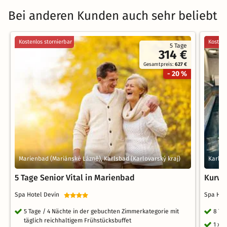
Bei anderen Kunden auch sehr beliebt
Kostenlos stornierbar
Kostenl
5 Tage
314 €
Gesamtpreis:
627 €
- 20 %
Marienbad (Mariánské Lázně), Karlsbad (Karlovarský kraj)
Karlsb
5 Tage Senior Vital in Marienbad
Kurwo
Spa Hotel Devin
Spa Hot
5 Tage / 4 Nächte in der gebuchten Zimmerkategorie mit
8 Ta
täglich reichhaltigem Frühstücksbuffet
1 x 