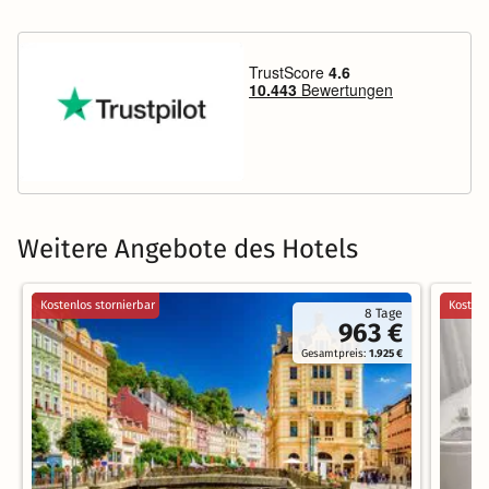
Weitere Angebote des Hotels
Kostenlos stornierbar
Kostenl
8 Tage
963 €
Gesamtpreis:
1.925 €