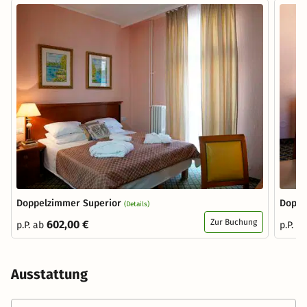
Doppelzimmer Superior
Doppe
(Details)
Zur Buchung
602,00 €
p.P. ab
p.P. a
Ausstattung