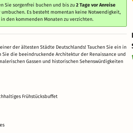
n Sie sorgenfrei buchen und bis zu
2 Tage vor Anreise
er umbuchen. Es besteht momentan keine Notwendigkeit,
e in den kommenden Monaten zu verzichten.
einer der ältesten Städte Deutschlands! Tauchen Sie ein in
en Sie die beeindruckende Architektur der Renaissance und
 malerischen Gassen und historischen Sehenswürdigkeiten
chhaltiges Frühstücksbuffet
es