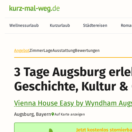
Wellnessurlaub
Kurzurlaub
Städtereisen
Roman
Angebot
Zimmer
Lage
Ausstattung
Bewertungen
3 Tage Augsburg erle
Geschichte, Kultur &
Vienna House Easy by Wyndham Aug
Augsburg, Bayern
Auf Karte anzeigen
Jetzt kostenlos stornierba