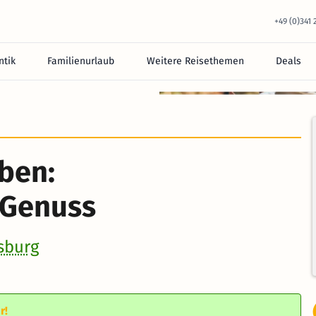
+49 (0)341
tik
Familienurlaub
Weitere Reisethemen
Deals
ben:
 Genuss
sburg
r!