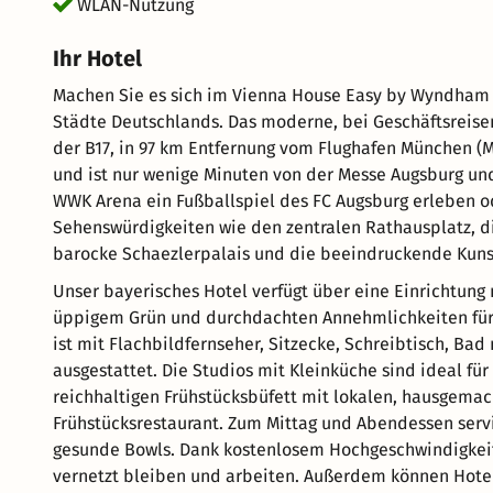
WLAN-Nutzung
Ihr Hotel
Machen Sie es sich im Vienna House Easy by Wyndham 
Städte Deutschlands. Das moderne, bei Geschäftsreise
der B17, in 97 km Entfernung vom Flughafen München (M
und ist nur wenige Minuten von der Messe Augsburg und
WWK Arena ein Fußballspiel des FC Augsburg erleben 
Sehenswürdigkeiten wie den zentralen Rathausplatz, di
barocke Schaezlerpalais und die beeindruckende Kun
Unser bayerisches Hotel verfügt über eine Einrichtung
üppigem Grün und durchdachten Annehmlichkeiten für
ist mit Flachbildfernseher, Sitzecke, Schreibtisch, 
ausgestattet. Die Studios mit Kleinküche sind ideal fü
reichhaltigen Frühstücksbüfett mit lokalen, hausgema
Frühstücksrestaurant. Zum Mittag und Abendessen servi
gesunde Bowls. Dank kostenlosem Hochgeschwindigkei
vernetzt bleiben und arbeiten. Außerdem können Hotel