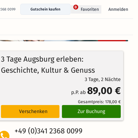
0
Anmelden
Favoriten
 2368 0099
Gutschein kaufen
+ 5 Fotos anzeigen
Kostenlos
100%
stornierbar
4.3
3
Echte
/5
3 Tage Augsburg erleben:
Bewertungen
Weiterempfehlung
Großartig
Geschichte, Kultur & Genuss
3 Tage, 2 Nächte
89,00 €
p.P. ab
Gesamtpreis:
178,00 €
Verschenken
Zur Buchung
+49 (0)341 2368 0099