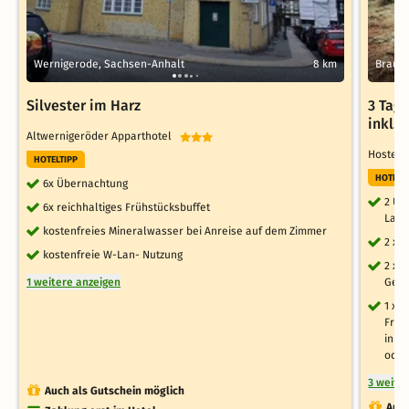
Wernigerode, Sachsen-Anhalt
8 km
Braunl
Silvester im Harz
3 Tag
inkl.
Altwernigeröder Apparthotel
Hostel
HOTELTIPP
HOTELT
6x Übernachtung
2 Üb
6x reichhaltiges Frühstücksbuffet
Land
kostenfreies Mineralwasser bei Anreise auf dem Zimmer
2 x 
kostenfreie W-Lan- Nutzung
2 x 
1 weitere anzeigen
Getr
1 x 
Frei
in B
oder
3 weite
Auch als Gutschein möglich
Auch