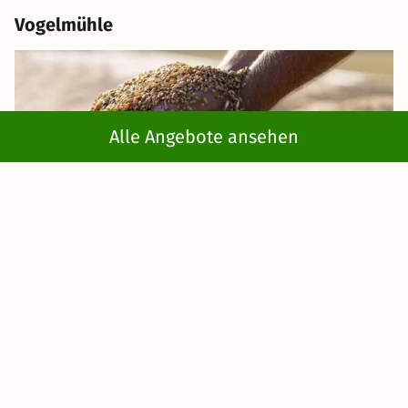
Vogelmühle
Alle Angebote ansehen
Die alte Vogelmühle ist eine ehemalige
Mahlmühle
und
heute ein besonderes
architektonisches Highlight
. Sie
wurde bereits zu Beginn des 18. Jahrhunderts erbaut und
steht mittlerweile unter Denkmalschutz. Das noch immer
funktionstüchtige
Wasserrad
wurde allerdings im Jahr
1998 neu erbaut, außerdem befindet sich heute ein