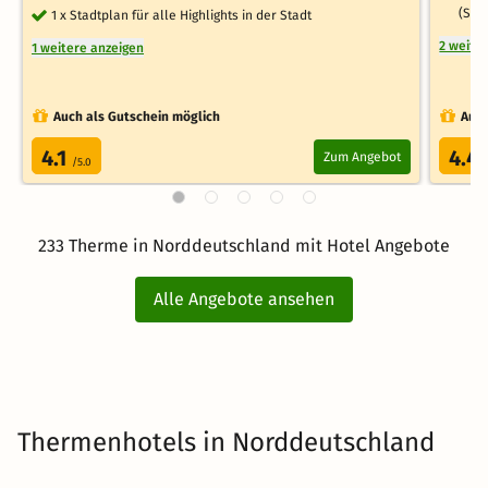
(Sau
1 x Stadtplan für alle Highlights in der Stadt
2 weite
1 weitere anzeigen
Auch als Gutschein möglich
Auch
4.1
4.4
Zum Angebot
/5.0
233 Therme in Norddeutschland mit Hotel Angebote
Alle Angebote ansehen
Thermenhotels in Norddeutschland