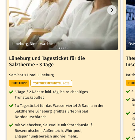
Lüneburg, Niedersachsen
Ostse
Lüneburg und Tagesticket für die
Therm
Salztherme - 3 Tage
Insel 
Seminaris Hotel Lüneburg
Baltic 
HOTELTIPP
HOTELT
TOP THERMENHOTEL
2026
4 Ta
3 Tage / 2 Nächte inkl. täglich reichhaltiges
Frühstücksbuffet
tägl
Buff
1 x Tagesticket für das Wasserviertel & Sauna in der
Salztherme Lüneburg, größtes Erlebnisbad
Getr
Norddeutschlands
tägl
Rot/
mit Solebecken, Salzwelle mit Strandauslauf,
unei
Riesenrutschen, Außenteich, Whirlpool,
Entspannungsbereich und viel mehr..
kost