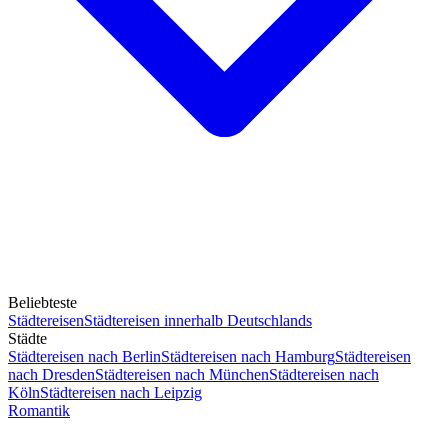
Beliebteste
Städtereisen
Städtereisen innerhalb Deutschlands
Städte
Städtereisen nach Berlin
Städtereisen nach Hamburg
Städtereisen
nach Dresden
Städtereisen nach München
Städtereisen nach
Köln
Städtereisen nach Leipzig
Romantik