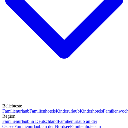
Beliebteste
Familienurlaub
Familienhotels
Kinderurlaub
Kinderhotels
Familienwoc
Region
Familienurlaub in Deutschland
Familienurlaub an der
Ostsee
Familienurlaub an der Nordsee
Familienhotels in