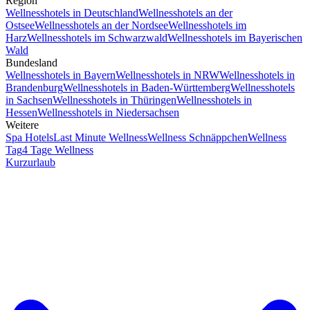
Region
Wellnesshotels in Deutschland
Wellnesshotels an der
Ostsee
Wellnesshotels an der Nordsee
Wellnesshotels im
Harz
Wellnesshotels im Schwarzwald
Wellnesshotels im Bayerischen
Wald
Bundesland
Wellnesshotels in Bayern
Wellnesshotels in NRW
Wellnesshotels in
Brandenburg
Wellnesshotels in Baden-Württemberg
Wellnesshotels
in Sachsen
Wellnesshotels in Thüringen
Wellnesshotels in
Hessen
Wellnesshotels in Niedersachsen
Weitere
Spa Hotels
Last Minute Wellness
Wellness Schnäppchen
Wellness
Tag
4 Tage Wellness
Kurzurlaub