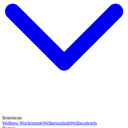
Beliebteste
Wellness Wochenende
Wellnessurlaub
Wellnesshotels