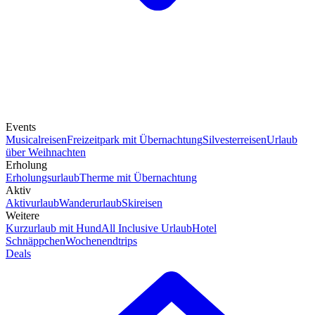
Events
Musicalreisen
Freizeitpark mit Übernachtung
Silvesterreisen
Urlaub
über Weihnachten
Erholung
Erholungsurlaub
Therme mit Übernachtung
Aktiv
Aktivurlaub
Wanderurlaub
Skireisen
Weitere
Kurzurlaub mit Hund
All Inclusive Urlaub
Hotel
Schnäppchen
Wochenendtrips
Deals