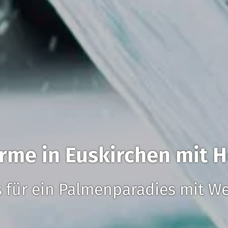
rme in Euskirchen mit H
s für ein Palmenparadies mit We