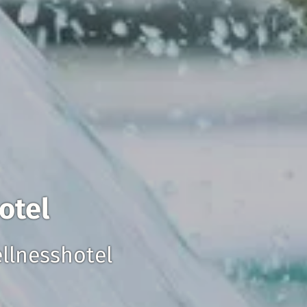
otel
llnesshotel