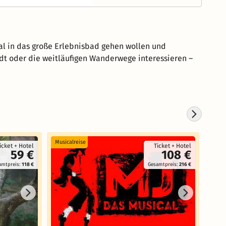
mal in das große Erlebnisbad gehen wollen und
tadt oder die weitläufigen Wanderwege interessieren –
Musicalreise
Reise
icket + Hotel
Ticket + Hotel
59 €
108 €
amtpreis:
118 €
Gesamtpreis:
216 €