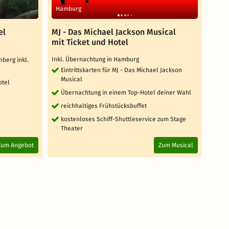
Hamburg
Leipz
el
MJ - Das Michael Jackson Musical
BELA
mit Ticket und Hotel
mit 
Inkl. Übernachtung in Hamburg
Inkl. 
nberg inkl.
Eintrittskarten für MJ - Das Michael Jackson
Ein
Musical
otel
Üb
Übernachtung in einem Top-Hotel deiner Wahl
Rei
reichhaltiges Frühstücksbuffet
kostenloses Schiff-Shuttleservice zum Stage
Theater
Zum Angebot
Zum Musical