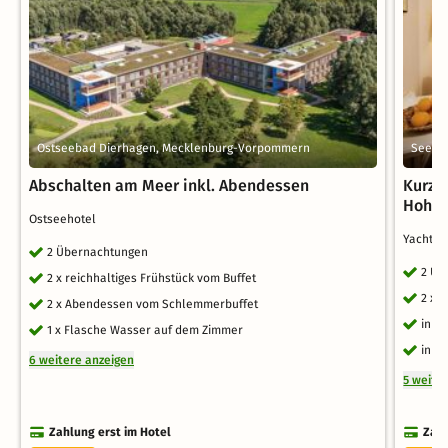
Ostseebad Dierhagen, Mecklenburg-Vorpommern
Seeba
Abschalten am Meer inkl. Abendessen
Kurzu
Hohe 
Ostseehotel
Yachth
2 Übernachtungen
2 Üb
2 x reichhaltiges Frühstück vom Buffet
2 x 
2 x Abendessen vom Schlemmerbuffet
inkl
1 x Flasche Wasser auf dem Zimmer
inkl.
6 weitere anzeigen
5 weite
Zahlung erst im Hotel
Zahl