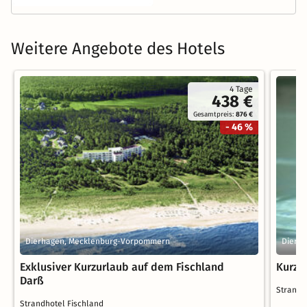
Weitere Angebote des Hotels
4 Tage
438 €
Gesamtpreis:
876 €
- 46 %
Dierhagen, Mecklenburg-Vorpommern
Dierh
Exklusiver Kurzurlaub auf dem Fischland
Kurzu
Darß
Strandh
Strandhotel Fischland