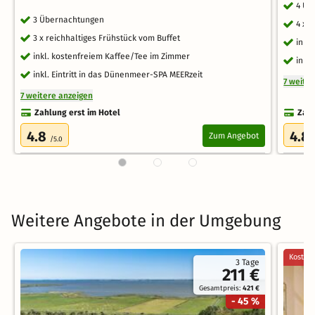
4 Üb
3 Übernachtungen
4 x 
3 x reichhaltiges Frühstück vom Buffet
inkl
inkl. kostenfreiem Kaffee/Tee im Zimmer
inkl
inkl. Eintritt in das Dünenmeer-SPA MEERzeit
7 weite
7 weitere anzeigen
Zahlung erst im Hotel
Zahl
4.8
4.8
Zum Angebot
/5.0
Weitere Angebote in der Umgebung
Kostenl
3 Tage
211 €
Gesamtpreis:
421 €
- 45 %