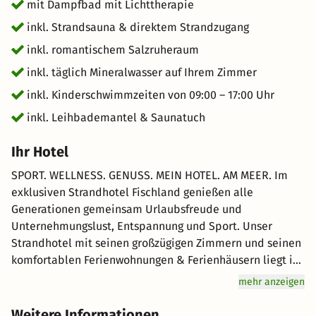
mit Dampfbad mit Lichttherapie
inkl. Strandsauna & direktem Strandzugang
inkl. romantischem Salzruheraum
inkl. täglich Mineralwasser auf Ihrem Zimmer
inkl. Kinderschwimmzeiten von 09:00 – 17:00 Uhr
inkl. Leihbademantel & Saunatuch
Ihr Hotel
SPORT. WELLNESS. GENUSS. MEIN HOTEL. AM MEER. Im
exklusiven Strandhotel Fischland genießen alle
Generationen gemeinsam Urlaubsfreude und
Unternehmungslust, Entspannung und Sport. Unser
Strandhotel mit seinen großzügigen Zimmern und seinen
komfortablen Ferienwohnungen & Ferienhäusern liegt in
einem eigenen Küstenwald und nur ein paar Minuten zu
mehr anzeigen
Fuß vom Ostseestrand entfernt. Herzlicher Service ist uns
wichtig, und so ist jeder Mitarbeiter unseres Hauses Ihr
Weitere Informationen