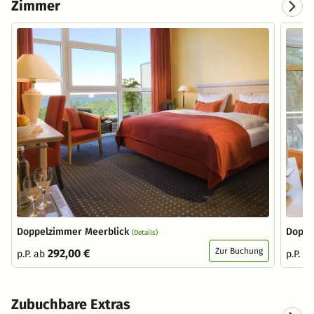
Zimmer
Doppelzimmer Meerblick
Doppe
(Details)
Zur Buchung
292,00 €
p.P. ab
p.P. a
Zubuchbare Extras