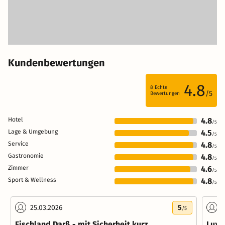
Kundenbewertungen
4.8
8
Echte
/5
Bewertungen
Hotel
4.8
/5
Lage & Umgebung
4.5
/5
Service
4.8
/5
Gastronomie
4.8
/5
Zimmer
4.6
/5
Sport & Wellness
4.8
/5
25.03.2026
5
2
/5
Fischland Darß - mit Sicherheit kurz
Luxu