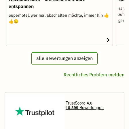
entspannen
Es wa
zufri
Superhotel, wer mal abschalten möchte, immer hin 👍
gerne
👍😉
alle Bewertungen anzeigen
Rechtliches Problem melden