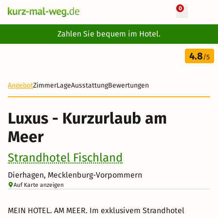
0
+ 31 Fotos
Zahlen Sie bequem im Hotel.
3 Tage
4.8
292 €
/5
-46%
Angebot
Zimmer
Lage
Ausstattung
Bewertungen
Luxus - Kurzurlaub am
Meer
Strandhotel Fischland
Dierhagen, Mecklenburg-Vorpommern
Auf Karte anzeigen
MEIN HOTEL. AM MEER. Im exklusivem Strandhotel