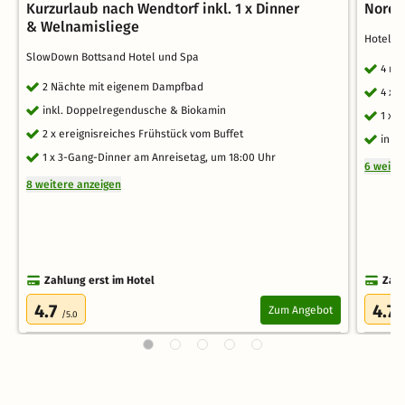
Kurzurlaub nach Wendtorf inkl. 1 x Dinner
Nords
& Welnamisliege
Hotel A
SlowDown Bottsand Hotel und Spa
4 ro
2 Nächte mit eigenem Dampfbad
4 x 
inkl. Doppelregendusche & Biokamin
1 x E
2 x ereignisreiches Frühstück vom Buffet
inkl
1 x 3-Gang-Dinner am Anreisetag, um 18:00 Uhr
6 weite
8 weitere anzeigen
Zahlung erst im Hotel
Zahl
4.7
4.7
Zum Angebot
/5.0
/