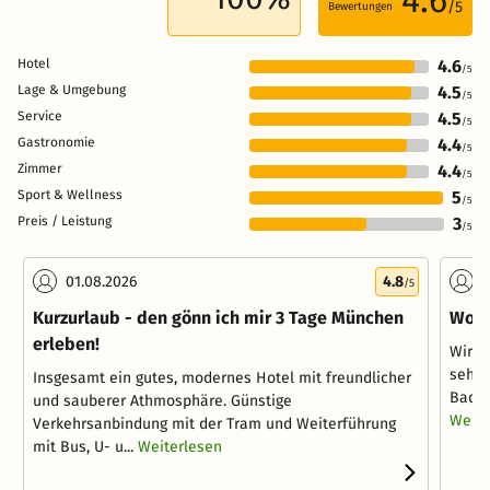
/5
Bewertungen
Hotel
4.6
/5
Lage & Umgebung
4.5
/5
Service
4.5
/5
Gastronomie
4.4
/5
Zimmer
4.4
/5
Sport & Wellness
5
/5
Preis / Leistung
3
/5
01.08.2026
4.8
2
/5
Kurzurlaub - den gönn ich mir 3 Tage München
Woch
erleben!
Wir h
sehr 
Insgesamt ein gutes, modernes Hotel mit freundlicher
Bad u
und sauberer Athmosphäre. Günstige
Weite
Verkehrsanbindung mit der Tram und Weiterführung
mit Bus, U- u...
Weiterlesen