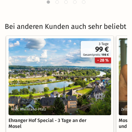
Bei anderen Kunden auch sehr beliebt
3 Tage
99 €
Gesamtpreis:
198 €
- 28 %
Trier, Rheinland-Pfalz
Zeltin
Ehranger Hof Special - 3 Tage an der
Mosel
Mosel
und M