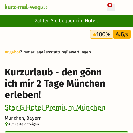
0
+ 18 Fotos
Zahlen Sie bequem im Hotel.
2 Tage
100%
4.6
60 €
/5
Angebot
Zimmer
Lage
Ausstattung
Bewertungen
Kurzurlaub - den gönn
ich mir 2 Tage München
erleben!
Star G Hotel Premium München
München, Bayern
Auf Karte anzeigen