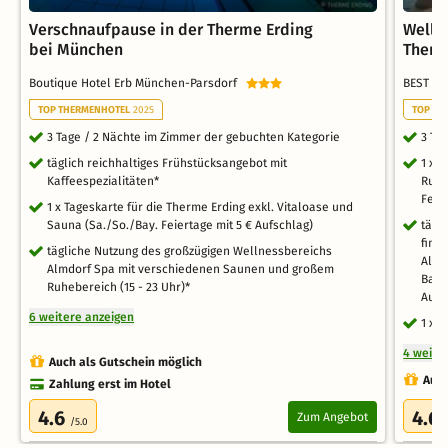
Verschnaufpause in der Therme Erding
Welln
bei München
Therm
Boutique Hotel Erb München-Parsdorf
BEST W
TOP THERMENHOTEL
2025
TOP FA
3 Tage / 2 Nächte im Zimmer der gebuchten Kategorie
3 Ta
täglich reichhaltiges Frühstücksangebot mit
1 x 
Kaffeespezialitäten*
Ruts
Feie
1 x Tageskarte für die Therme Erding exkl. Vitaloase und
Sauna (Sa./So./Bay. Feiertage mit 5 € Aufschlag)
tägl
finn
tägliche Nutzung des großzügigen Wellnessbereichs
Alm"
Almdorf Spa mit verschiedenen Saunen und großem
Bade
Ruhebereich (15 - 23 Uhr)*
Aufe
6 weitere anzeigen
1 x 
4 weite
Auch als Gutschein möglich
Auch
Zahlung erst im Hotel
4.6
4.6
Zum Angebot
/5.0