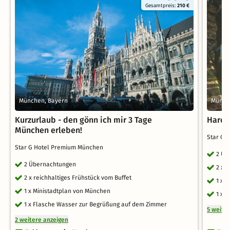
Gesamtpreis:
210 €
München, Bayern
Münch
Kurzurlaub - den gönn ich mir 3 Tage
Hard 
München erleben!
Star G 
Star G Hotel Premium München
2 Üb
2 Übernachtungen
2 x 
2 x reichhaltiges Frühstück vom Buffet
1 x 
1 x Ministadtplan von München
1 x 
1 x Flasche Wasser zur Begrüßung auf dem Zimmer
5 weite
2 weitere anzeigen