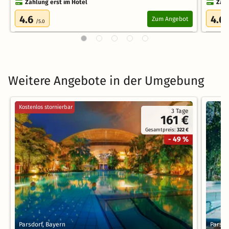
Zahlung erst im Hotel
Zahl
4.6
4.6
Zum Angebot
/5.0
Weitere Angebote in der Umgebung
Kostenlos stornierbar
3 Tage
161 €
Gesamtpreis:
322 €
- 49 %
Parsdorf, Bayern
Parsdo