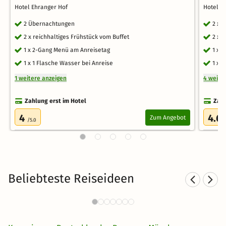
Hotel Ehranger Hof
Hotel 
2 Übernachtungen
2 x 
2 x reichhaltiges Frühstück vom Buffet
2 x 
1 x 2-Gang Menü am Anreisetag
1 x 
1 x 1 Flasche Wasser bei Anreise
1 x 
1 weitere anzeigen
4 weite
Zahlung erst im Hotel
Zahl
4
4.6
Zum Angebot
/5.0
Beliebteste Reiseideen
Familienurlaub in Oberbayern
518 Angebote
24 €
ab