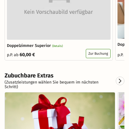
unsere Hotelbar und Lounge 24h zur Verfügung. Gerne
servieren wir Ihnen hier kleine Snacks für den Hunger
zwischendurch.
Doppe
Doppelzimmer Superior
(Details)
Zur Buchung
60,00 €
p.P. ab
p.P. a
Zubuchbare Extras
(Zusatzleistungen wählen Sie bequem im nächsten
Schritt)