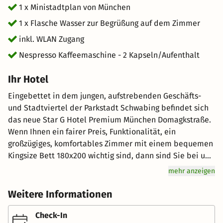
1 x Ministadtplan von München
1 x Flasche Wasser zur Begrüßung auf dem Zimmer
inkl. WLAN Zugang
Nespresso Kaffeemaschine - 2 Kapseln/Aufenthalt
Ihr Hotel
Eingebettet in dem jungen, aufstrebenden Geschäfts-
und Stadtviertel der Parkstadt Schwabing befindet sich
das neue Star G Hotel Premium München Domagkstraße.
Wenn Ihnen ein fairer Preis, Funktionalität, ein
großzügiges, komfortables Zimmer mit einem bequemen
Kingsize Bett 180x200 wichtig sind, dann sind Sie bei uns
genau richtig. Sie haben die Wahl zwischen: 95 Premium
mehr anzeigen
Zimmer mit individuell regelbarer Klimatisierung, Bad
mit Dusche, Fön, separaten WC, großem LED TV, Telefon,
Weitere Informationen
Kühlschrank, Safe, einem zusätzlichen bequemen Sessel
welche teilweise mit Verbindungstüre verfügbar sind
Check-In