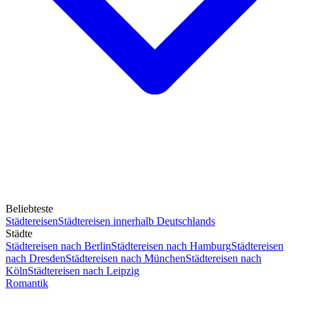
Beliebteste
Städtereisen
Städtereisen innerhalb Deutschlands
Städte
Städtereisen nach Berlin
Städtereisen nach Hamburg
Städtereisen
nach Dresden
Städtereisen nach München
Städtereisen nach
Köln
Städtereisen nach Leipzig
Romantik