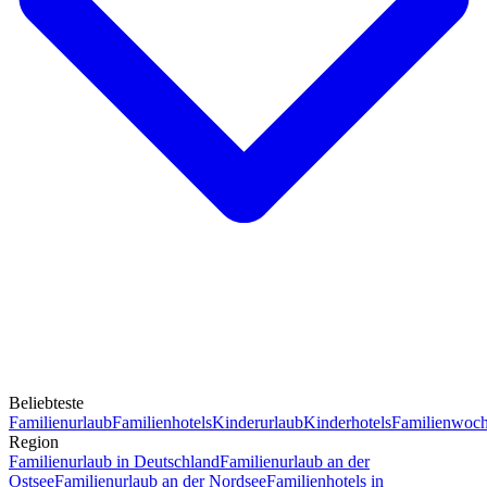
Beliebteste
Familienurlaub
Familienhotels
Kinderurlaub
Kinderhotels
Familienwoc
Region
Familienurlaub in Deutschland
Familienurlaub an der
Ostsee
Familienurlaub an der Nordsee
Familienhotels in