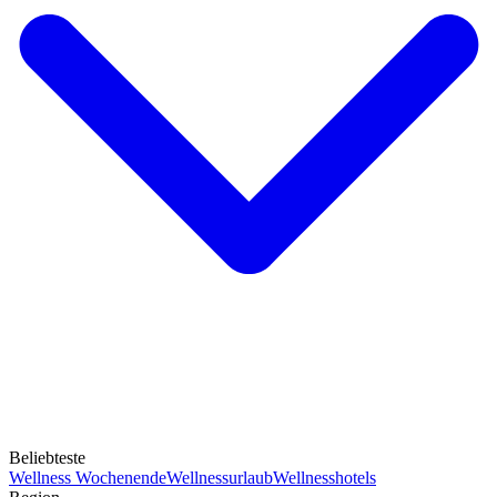
Beliebteste
Wellness Wochenende
Wellnessurlaub
Wellnesshotels