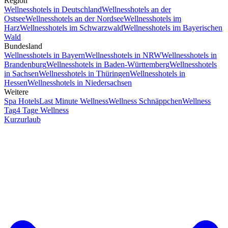
Region
Wellnesshotels in Deutschland
Wellnesshotels an der
Ostsee
Wellnesshotels an der Nordsee
Wellnesshotels im
Harz
Wellnesshotels im Schwarzwald
Wellnesshotels im Bayerischen
Wald
Bundesland
Wellnesshotels in Bayern
Wellnesshotels in NRW
Wellnesshotels in
Brandenburg
Wellnesshotels in Baden-Württemberg
Wellnesshotels
in Sachsen
Wellnesshotels in Thüringen
Wellnesshotels in
Hessen
Wellnesshotels in Niedersachsen
Weitere
Spa Hotels
Last Minute Wellness
Wellness Schnäppchen
Wellness
Tag
4 Tage Wellness
Kurzurlaub