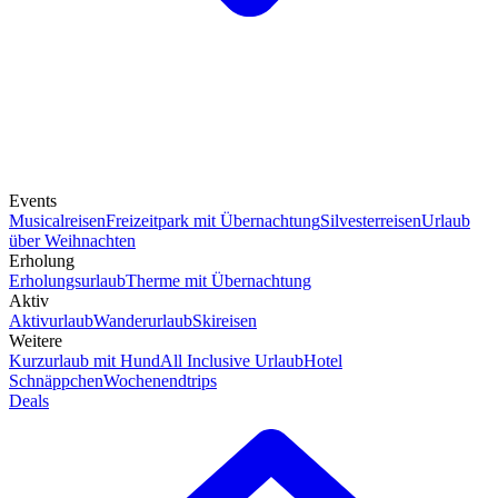
Events
Musicalreisen
Freizeitpark mit Übernachtung
Silvesterreisen
Urlaub
über Weihnachten
Erholung
Erholungsurlaub
Therme mit Übernachtung
Aktiv
Aktivurlaub
Wanderurlaub
Skireisen
Weitere
Kurzurlaub mit Hund
All Inclusive Urlaub
Hotel
Schnäppchen
Wochenendtrips
Deals