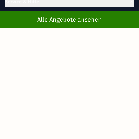
Service & Hilfe
Kontakt
Alle Angebote ansehen
Buchung stornieren
FAQ
Cookie-Einstellungen
Gutscheine
Inspiration
Partner