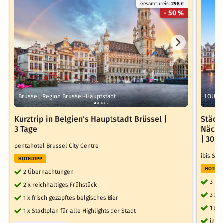
Gesamtpreis:
298 €
- 50 %
Brüssel, Region Brüssel-Hauptstadt
LOUVA
Kurztrip in Belgien‘s Hauptstadt Brüssel |
Städt
3 Tage
Nächte
| 30 
pentahotel Brussel City Centre
ibis St
HOTELTIPP
HOTELT
2 Übernachtungen
3 Üb
2 x reichhaltiges Frühstück
3 x 
1 x frisch gezapftes belgisches Bier
1 x 
1 x Stadtplan für alle Highlights der Stadt
inkl