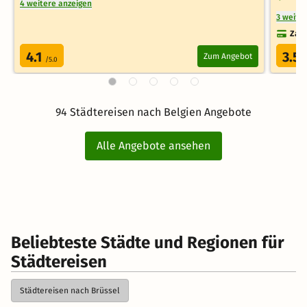
4 weitere anzeigen
3 weite
Zahl
4.1
3.5
Zum Angebot
/5.0
/
94 Städtereisen nach Belgien Angebote
Alle Angebote ansehen
Beliebteste Städte und Regionen für
Städtereisen
Städtereisen nach Brüssel