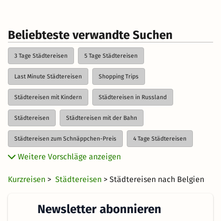
Beliebteste verwandte Suchen
3 Tage Städtereisen
5 Tage Städtereisen
Last Minute Städtereisen
Shopping Trips
Städtereisen mit Kindern
Städtereisen in Russland
Städtereisen
Städtereisen mit der Bahn
Städtereisen zum Schnäppchen-Preis
4 Tage Städtereisen
Weitere Vorschläge anzeigen
2 Tage Städtereisen
Kurzreisen
>
Städtereisen
> Städtereisen nach Belgien
Newsletter abonnieren