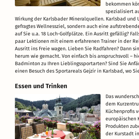
bekommen könn
spezialisiert 
Wirkung der Karlsbader Mineralquellen. Karlsbad und 
gefragtes Wellnessziel, sondern auch eine aufstrebende
auf Sie u.a. 18 Loch-Golfplätze. Ein Ausritt gefällig? F
paar Lektionen mit einem erfahrenen Trainer in der Re
Ausritt ins Freie wagen. Lieben Sie Radfahren? Dann s
herum wie gemacht. Von einfach bis anspruchsvoll – hi
Badminton zu Ihren Lieblingssportarten? Sind Sie Anfä
einen Besuch des Sportareals Gejzír in Karlsbad, wo Si
Essen und Trinken
Das wunderschö
dem Kurzentrum
Küchenprofis v
europäischen K
Produkten zub
der Kurstadt i