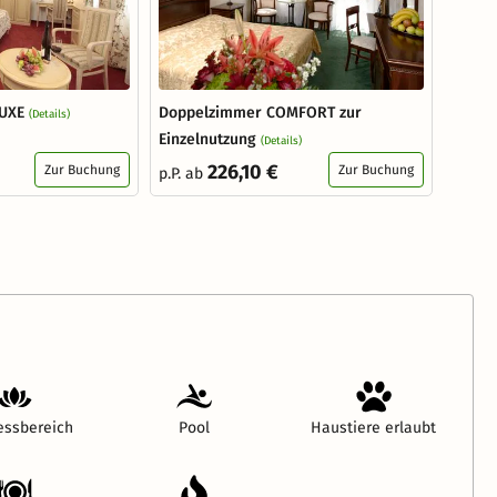
UXE
Doppelzimmer COMFORT zur
(Details)
Einzelnutzung
(Details)
226,10 €
Zur Buchung
Zur Buchung
p.P. ab
essbereich
Pool
Haustiere erlaubt