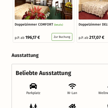
Doppelzimmer COMFORT
Doppelzimmer DEL
(Details)
196,17 €
217,07 €
Zur Buchung
p.P. ab
p.P. ab
Ausstattung
Beliebte Ausstattung
Parkplatz
W-Lan
Welln