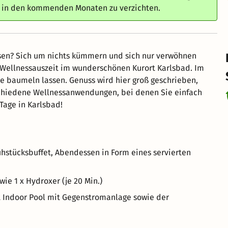
e in den kommenden Monaten zu verzichten.
ssen? Sich um nichts kümmern und sich nur verwöhnen
 Wellnessauszeit im wunderschönen Kurort Karlsbad. Im
le baumeln lassen. Genuss wird hier groß geschrieben,
schiedene Wellnessanwendungen, bei denen Sie einfach
Tage in Karlsbad!
ühstücksbuffet, Abendessen in Form eines servierten
ie 1 x Hydroxer (je 20 Min.)
t Indoor Pool mit Gegenstromanlage sowie der