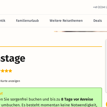
+49 (0)341
tik
Familienurlaub
Weitere Reisethemen
Deals
sstage
 Karte anzeigen
r!
n Sie sorgenfrei buchen und bis zu
8 Tage vor Anreise
er umbuchen. Es besteht momentan keine Notwendigkeit,