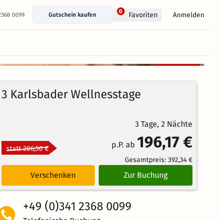
0
Anmelden
Favoriten
 2368 0099
Gutschein kaufen
+ 14 Fotos anzeigen
Kostenlos
88%
stornierbar
4.3
43
Echte
/5
3 Karlsbader Wellnesstage
Bewertungen
Weiterempfehlung
Großartig
3 Tage, 2 Nächte
196,17 €
p.P. ab
statt 206,50 €
Gesamtpreis:
392,34 €
Verschenken
Zur Buchung
+49 (0)341 2368 0099