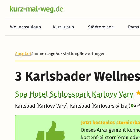
Wellnessurlaub
Kurzurlaub
Städtereisen
Roman
Angebot
Zimmer
Lage
Ausstattung
Bewertungen
3 Karlsbader Wellne
Spa Hotel Schlosspark Karlovy Vary
Karlsbad (Karlovy Vary), Karlsbad (Karlovarský kraj)
Auf
Jetzt kostenlos stornierba
Dieses Arrangement könne
kostenfrei stornieren od