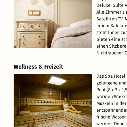
Deluxe, Suite 
Alle Zimmer si
Satelliten TV,
einem Safe au
steht Ihnen zu
bieten eine sc
einen Sitzbere
Nichtraucher-
Wellness & Freizeit
Das Spa Hotel 
gelungene und 
Pool (8 x 3 x 
warmen Wasser 
Muskeln in der
entspannenden
frische Wasser
werden. Denn d