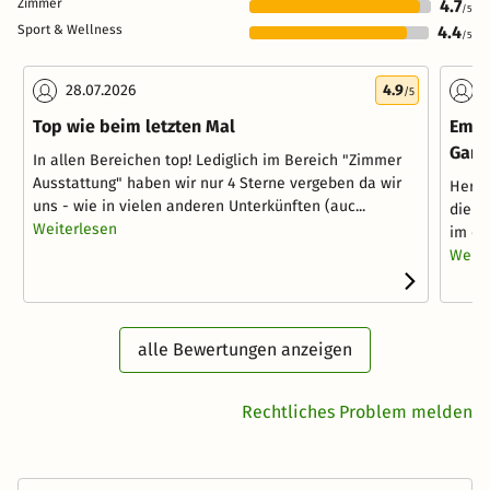
Zimmer
4.7
/5
Sport & Wellness
4.4
/5
28.07.2026
4.9
2
/5
Top wie beim letzten Mal
Empf
Gam
In allen Bereichen top! Lediglich im Bereich "Zimmer
Ausstattung" haben wir nur 4 Sterne vergeben da wir
Hervo
uns - wie in vielen anderen Unterkünften (auc...
die D
Weiterlesen
im eh
Weite
alle Bewertungen anzeigen
Rechtliches Problem melden