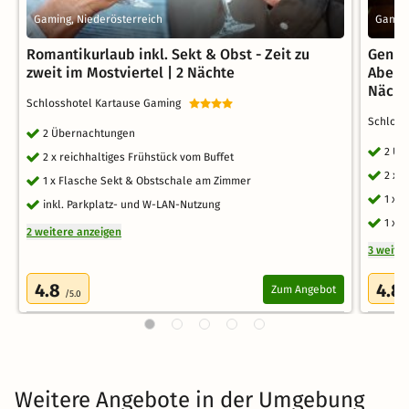
Gaming, Niederösterreich
Gaming
Romantikurlaub inkl. Sekt & Obst - Zeit zu
Genus
zweit im Mostviertel | 2 Nächte
Abend
Nächt
Schlosshotel Kartause Gaming
Schloss
2 Übernachtungen
2 Üb
2 x reichhaltiges Frühstück vom Buffet
2 x 
1 x Flasche Sekt & Obstschale am Zimmer
1 x 
inkl. Parkplatz- und W-LAN-Nutzung
1 x 
2 weitere anzeigen
3 weite
4.8
4.8
Zum Angebot
/5.0
Weitere Angebote in der Umgebung