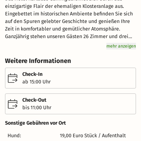
einzigartige Flair der ehemaligen Klosteranlage aus.
Eingebettet im historischen Ambiente befinden Sie sich
auf den Spuren gelebter Geschichte und genießen Ihre
Zeit in komfortabler und gemütlicher Atomsphäre.
Ganzjährig stehen unseren Gästen 26 Zimmer und drei
Appartements im ****Sterne Bereich zur Verfügung.
mehr anzeigen
Kommen Sie zu uns ins Restaurant Kartausenkeller und
probieren Sie ein Glas vom frisch gezapften
Weitere Informationen
Kartausenbräu. Verschiedene Sorten vom hausgebrauten
Bier (Helles, Dunkles und ein saisonales Bier) verwöhnen
Check-In
die Gäste. Beispiele: Osterbock, Weihnachtsbock, Chili-
ab 15:00 Uhr
Bier, Dinkelweizen-Bier, usw. Heiraten in der Kartause
Gaming Sie sind auf der Suche nach der perfekten
Check-Out
Location für Ihre Hochzeit – besuchen Sie die Kartause
bis 11:00 Uhr
Gaming. Die ehemalige Klosteranlage beeindruckt mit
ihrem historischen Flair und bietet für Hochzeitsgäste
Sonstige Gebühren vor Ort
alles was das Herz begehrt. Die kirchliche Trauung findet
direkt in der Kartausenkirche statt. Diese beeindruckt
Hund:
19,00 Euro Stück / Aufenthalt