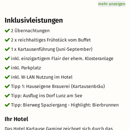
(außer Samstags) die Möglichkeit an einer für Sie
mehr anzeigen
kostenlosen Kartausenführung teilzunehmen. Tauchen
Sie ein in die Geschichte der ehemaligen Klosteranlage
Inklusivleistungen
Kartause Gaming – das Leben der Mönche, imposante
Fresken und vieles mehr. Anschließend lassen Sie sich
2 Übernachtungen
von unserem tollen Kartausenrestaurant kulinarisch
2 x reichhaltiges Frühstück vom Buffet
verwöhnen und genießen unser hauseigen gebrautes
1 x Kartausenführung (Juni-September)
Bier. Wir freuen uns sehr auf Ihren Besuch!
inkl. einzigartigem Flair der ehem. Klosteranlage
inkl. Parkplatz
inkl. W-LAN Nutzung im Hotel
Tipp 1: Hauseigene Brauerei (Kartausenbräu)
Tipp: Ausflug ins Dorf Lunz am See
Tipp: Bierweg Spaziergang - Highlight: Bierbrunnen
Ihr Hotel
Das Hotel Kartause Gaming zeichnet sich durch das