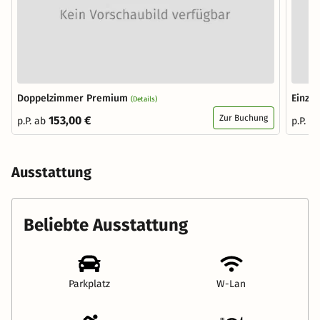
Doppelzimmer Premium
Einze
(Details)
Zur Buchung
153,00 €
p.P. ab
p.P. a
Ausstattung
Beliebte Ausstattung
Parkplatz
W-Lan