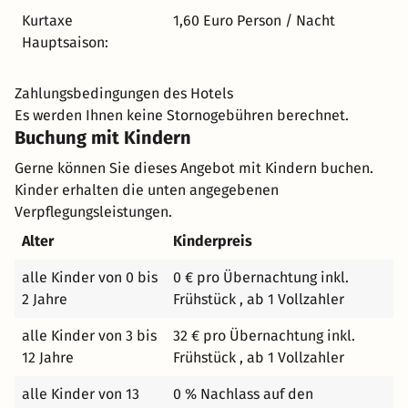
von außen mit dem gotischen Dachreiter welcher weit in
Kurtaxe
1,60 Euro Person / Nacht
den Himmel ragt. Im Inneren der Kirche sieht man das
Hauptsaison:
1457 eingezogene spätgotische Kappengewölbe mit
barocken Deckenfresken. Die Kartausenkirche ist eine
helle, freundlich ausgestattete Kirche und ist in den
Zahlungsbedingungen des Hotels
Wintermonaten selbstverständlich beheizt – so können
Es werden Ihnen keine Stornogebühren berechnet.
ganzes Jahr Hochzeiten gefeiert werden. Auch für
Buchung mit Kindern
standesamtliche Hochzeiten finden Sie in der Kartause
Gerne können Sie dieses Angebot mit Kindern buchen.
Gaming passende Räumlichkeiten. Bei kleineren
Kinder erhalten die unten angegebenen
Hochzeitsgesellschaften direkt im prunkvollen Festsaal,
Verpflegungsleistungen.
im angrenzenden Ecksaal oder in der wunderschönen,
Alter
Kinderpreis
mit Fresken von Lorenz Rainer versehenen,
Barockbibliothek. Für große Gruppen besteht die
alle Kinder von 0 bis
0 € pro Übernachtung inkl.
Möglichkeit in den Sommermonaten auch das Haus
2 Jahre
Frühstück , ab 1 Vollzahler
Elisabeth und das Haus Franziskus (einfachere Zimmer)
zu verwenden. So können in dieser Zeit Gruppen bis zu
alle Kinder von 3 bis
32 € pro Übernachtung inkl.
200 Personen Ihren Aufenthalt in der Kartause Gaming
12 Jahre
Frühstück , ab 1 Vollzahler
genießen.
alle Kinder von 13
0 % Nachlass auf den