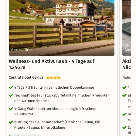
Gerlos, Tirol
Nieder
Wellness- und Aktivurlaub - 4 Tage auf
Aktivt
1.246 m
Nächt
Central Hotel Gerlos
Naturho
4 Tage / 3 Nächte im gemütlichen Doppelzimmer
4 Ta
reichhaltiges Frühstücksbuffet mit heimischen Produkten
abwe
und warmen Speisen
Them
wech
4-Gang Wahlmenü am Abend mit täglich frischem
Salatbuffet
mehr
reic
Nutzung der Saunalandschaft (Finnische Sauna, Bio-
Kräuter-Sauna, Infrarotkabine)
Zuga
Bioz