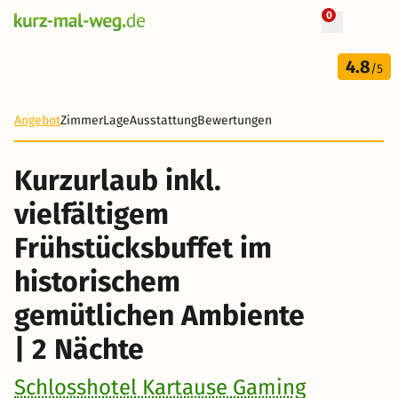
0
+ 26 Fotos
3 Tage
4.8
153 €
/5
-24%
Angebot
Zimmer
Lage
Ausstattung
Bewertungen
Kurzurlaub inkl.
vielfältigem
Frühstücksbuffet im
historischem
gemütlichen Ambiente
| 2 Nächte
Schlosshotel Kartause Gaming