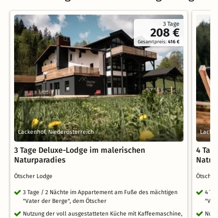
3 Tage
208 €
Gesamtpreis:
416 €
Lackenhof, Niederösterreich
Lacken
3 Tage Deluxe-Lodge im malerischen
4 Tag
Naturparadies
Natur
Ötscher Lodge
Ötsche
3 Tage / 2 Nächte im Appartement am Fuße des mächtigen
4 Ta
"Vater der Berge", dem Ötscher
"Vat
Nutzung der voll ausgestatteten Küche mit Kaffeemaschine,
Nutz