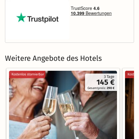
Weitere Angebote des Hotels
Kostenlos stornierbar
Kostenl
3 Tage
145 €
Gesamtpreis:
290 €