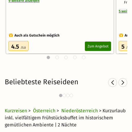
9 weitere anzeigen
Fris
5 weite
Auch als Gutschein möglich
Auch
4.5
5
Zum Angebot
/5.0
/5.0
Beliebteste Reiseideen
Familienurlaub in den Bergen
Fa
4130 Angebote
37 €
ab
Kurzreisen
>
Österreich
>
Niederösterreich
> Kurzurlaub
inkl. vielfältigem Frühstücksbuffet im historischem
gemütlichen Ambiente | 2 Nächte