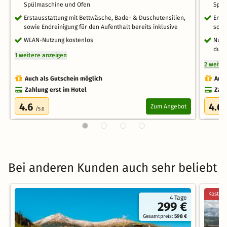
Spülmaschine und Ofen
Spül
Erstausstattung mit Bettwäsche, Bade- & Duschutensilien,
Erst
sowie Endreinigung für den Aufenthalt bereits inklusive
sowi
WLAN-Nutzung kostenlos
Nutz
duft
1 weitere anzeigen
2 weite
Auch als Gutschein möglich
Auch
Zahlung erst im Hotel
Zahl
4.6
4.6
Zum Angebot
/5.0
Bei anderen Kunden auch sehr beliebt
Kostenl
4 Tage
299 €
Gesamtpreis:
598 €