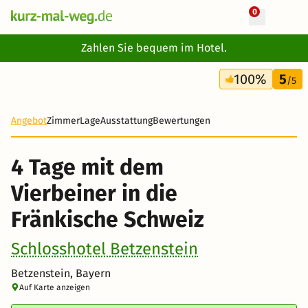
0
+ 14 Fotos
Zahlen Sie bequem im Hotel.
4 Tage
100%
5
323 €
/5
-17%
Angebot
Zimmer
Lage
Ausstattung
Bewertungen
4 Tage mit dem
Vierbeiner in die
Fränkische Schweiz
Schlosshotel Betzenstein
Betzenstein, Bayern
Auf Karte anzeigen