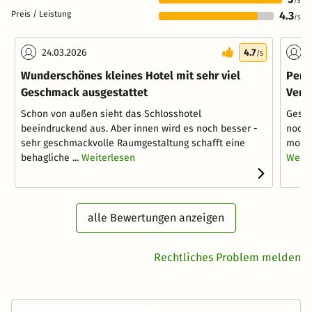
/5
Preis / Leistung
4.3
/5
24.03.2026
4.7
1
/5
Wunderschönes kleines Hotel mit sehr viel
Perf
Geschmack ausgestattet
Verw
Schon von außen sieht das Schlosshotel
Gesch
beeindruckend aus. Aber innen wird es noch besser -
noch 
sehr geschmackvolle Raumgestaltung schafft eine
moder
behagliche ...
Weiterlesen
Weite
alle Bewertungen anzeigen
Rechtliches Problem melden