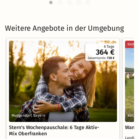
Weitere Angebote in der Umgebung
Kostenl
6 Tage
364 €
Gesamtpreis:
728 €
Muggendorf, Bayern
Kirche
Stern's Wochenpauschale: 6 Tage Aktiv-
Wande
Mix Oberfranken
Landidy