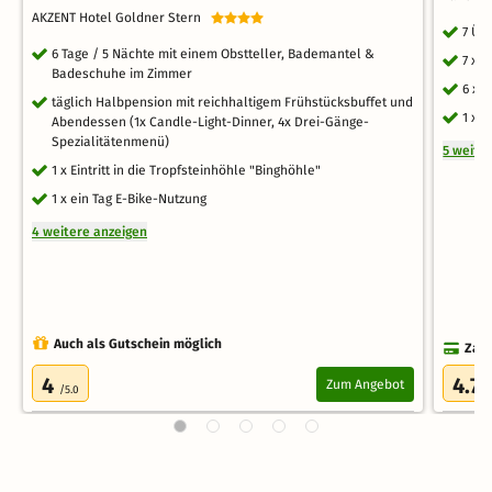
AKZENT Hotel Goldner Stern
7 Üb
6 Tage / 5 Nächte mit einem Obstteller, Bademantel &
7 x 
Badeschuhe im Zimmer
6 x 
täglich Halbpension mit reichhaltigem Frühstücksbuffet und
1 x 
Abendessen (1x Candle-Light-Dinner, 4x Drei-Gänge-
Spezialitätenmenü)
5 weite
1 x Eintritt in die Tropfsteinhöhle "Binghöhle"
1 x ein Tag E-Bike-Nutzung
4 weitere anzeigen
Auch als Gutschein möglich
Zahl
4
4.7
Zum Angebot
/5.0
/