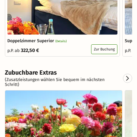
Doppelzimmer Superior
Superi
(Details)
Zur Buchung
322,50 €
p.P. ab
p.P. a
Zubuchbare Extras
(Zusatzleistungen wählen Sie bequem im nächsten
Schritt)