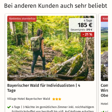
Bei anderen Kunden auch sehr beliebt
Kostenlos stornierbar
Kostenl
4 Tage
185 €
Gesamtpreis:
370 €
- 21 %
Neukirchen (Niederbayern), Bayern
Wirsbe
Bayerischer Wald für Individualisten | 4
Comfo
Tage
Wirsb
Oberf
Village Hotel Bayerischer Wald
Hotel R
4 Tage | 3 Nächte im gemütlichen Zimmer inkl. reichhaltigem
Frühstücksbuffet von herzhaft bis süß. Auf Anfrage erhalten