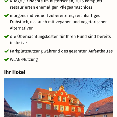
leichte Spaziergänge rund um die kleine Stadt bieten
4 Tage / 3 Nächte im historischen, 2016 komplett
sich an. Die Ruhe im Ort und den umliegenden Wäldern
restaurierten ehemaligen Pflegeamtschloss
lädt zum Entspannen und Durchatmen ein. Die
morgens individuell zubereitetes, reichhaltiges
Fränkische Schweiz bietet zahlreiche
Frühstück, u.a. auch mit veganen und vegetarischen
Freizeitmöglichkeiten und auch in der Umgebung sind
Alternativen
Hunde sehr willkommen.
die Übernachtungskosten für Ihren Hund sind bereits
inklusive
Parkplatznutzung während des gesamten Aufenthaltes
WLAN-Nutzung
Ihr Hotel