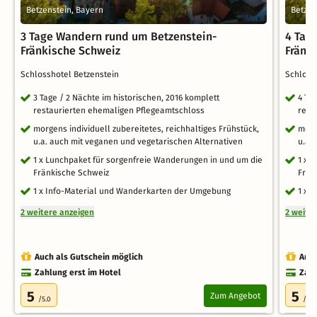
Betzenstein, Bayern
Betzen
3 Tage Wandern rund um Betzenstein-
4 Tag
Fränkische Schweiz
Fränk
Schlosshotel Betzenstein
Schloss
3 Tage / 2 Nächte im historischen, 2016 komplett
4 Ta
restaurierten ehemaligen Pflegeamtschloss
rest
morgens individuell zubereitetes, reichhaltiges Frühstück,
morg
u.a. auch mit veganen und vegetarischen Alternativen
u.a.
1 x Lunchpaket für sorgenfreie Wanderungen in und um die
1 x 
Fränkische Schweiz
Frän
1 x Info-Material und Wanderkarten der Umgebung
1 x 
2 weitere anzeigen
2 weite
Auch als Gutschein möglich
Auch
Zahlung erst im Hotel
Zahl
5
5
Zum Angebot
/5.0
/5.0