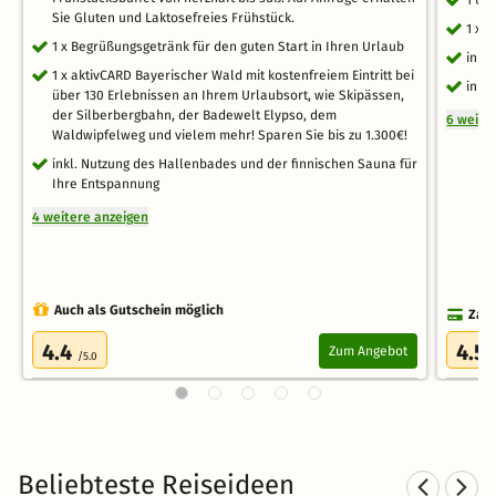
1 Üb
Sie Gluten und Laktosefreies Frühstück.
1 x 
1 x Begrüßungsgetränk für den guten Start in Ihren Urlaub
inkl
1 x aktivCARD Bayerischer Wald mit kostenfreiem Eintritt bei
inkl
über 130 Erlebnissen an Ihrem Urlaubsort, wie Skipässen,
der Silberbergbahn, der Badewelt Elypso, dem
6 weite
Waldwipfelweg und vielem mehr! Sparen Sie bis zu 1.300€!
inkl. Nutzung des Hallenbades und der finnischen Sauna für
Ihre Entspannung
4 weitere anzeigen
Auch als Gutschein möglich
Zahl
4.4
4.5
Zum Angebot
/5.0
Beliebteste Reiseideen