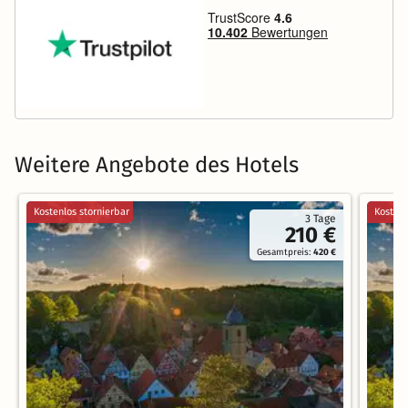
Weitere Angebote des Hotels
Kostenlos stornierbar
Kostenl
3 Tage
210 €
Gesamtpreis:
420 €