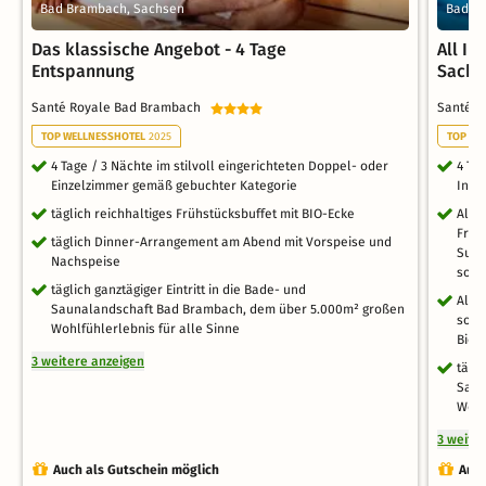
Bad Brambach, Sachsen
Bad B
Das klassische Angebot - 4 Tage
All In
Entspannung
Sachs
Santé Royale Bad Brambach
Santé 
TOP WELLNESSHOTEL
2025
TOP WE
4 Tage / 3 Nächte im stilvoll eingerichteten Doppel- oder
4 Ta
Einzelzimmer gemäß gebuchter Kategorie
Inkl
täglich reichhaltiges Frühstücksbuffet mit BIO-Ecke
All-
Früh
täglich Dinner-Arrangement am Abend mit Vorspeise und
Supp
Nachspeise
sowi
täglich ganztägiger Eintritt in die Bade- und
Alko
Saunalandschaft Bad Brambach, dem über 5.000m² großen
sowi
Wohlfühlerlebnis für alle Sinne
Bier
3 weitere anzeigen
tägli
Saun
Wohl
3 weite
Auch als Gutschein möglich
Auch