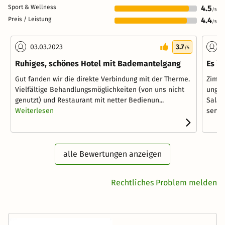
Sport & Wellness
4.5
/5
Preis / Leistung
4.4
/5
03.03.2023
3.7
2
/5
Ruhiges, schönes Hotel mit Bademantelgang
Es is
Gut fanden wir die direkte Verbindung mit der Therme.
Zimme
Vielfältige Behandlungsmöglichkeiten (von uns nicht
ungem
genutzt) und Restaurant mit netter Bedienun...
Salat
Weiterlesen
serv...
alle Bewertungen anzeigen
Rechtliches Problem melden