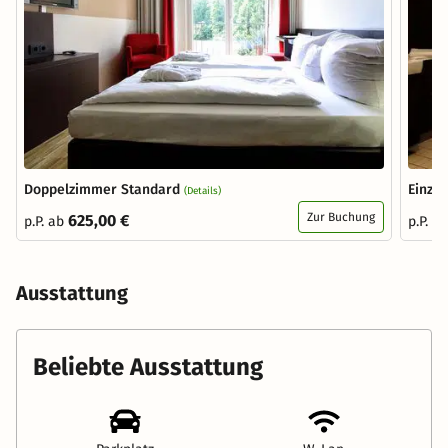
Doppelzimmer Standard
Einze
(Details)
Zur Buchung
625,00 €
p.P. ab
p.P. a
Ausstattung
Beliebte Ausstattung