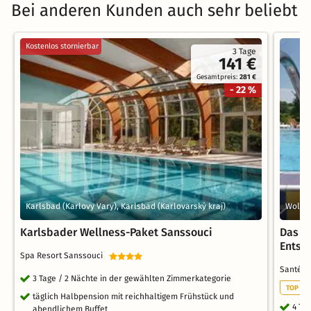
Bei anderen Kunden auch sehr beliebt
Kostenlos stornierbar
3 Tage
141 €
Gesamtpreis:
281 €
- 22 %
Karlsbad (Karlovy Vary), Karlsbad (Karlovarský kraj)
Wolken
Karlsbader Wellness-Paket Sanssouci
Das k
Entsp
Spa Resort Sanssouci
Santé 
3 Tage / 2 Nächte in der gewählten Zimmerkategorie
TOP TH
täglich Halbpension mit reichhaltigem Frühstück und
4 Ta
abendlichem Buffet