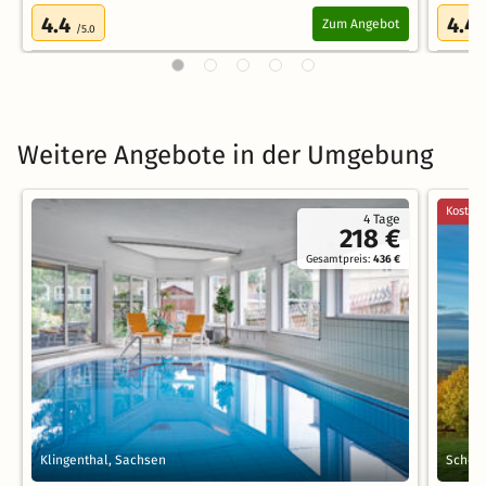
4.4
4.4
Zum Angebot
/5.0
Weitere Angebote in der Umgebung
Kostenl
4 Tage
218 €
Gesamtpreis:
436 €
Klingenthal, Sachsen
Schön