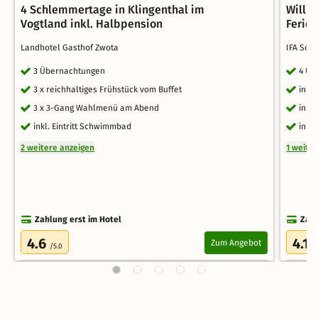
4 Schlemmertage in Klingenthal im
Willk
Vogtland inkl. Halbpension
Ferie
Landhotel Gasthof Zwota
IFA Sch
3 Übernachtungen
4 Üb
3 x reichhaltiges Frühstück vom Buffet
inkl
3 x 3-Gang Wahlmenü am Abend
inkl
inkl. Eintritt Schwimmbad
inkl
2 weitere anzeigen
1 weite
Zahlung erst im Hotel
Zahl
4.6
4.1
Zum Angebot
/5.0
/