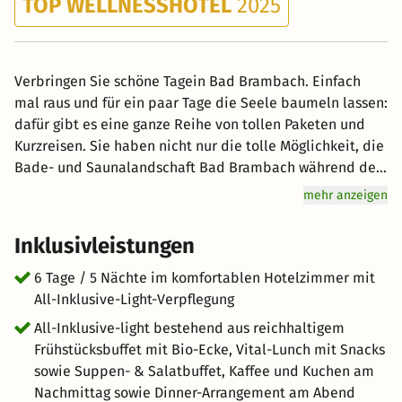
TOP WELLNESSHOTEL
2025
Verbringen Sie schöne Tagein Bad Brambach. Einfach
mal raus und für ein paar Tage die Seele baumeln lassen:
dafür gibt es eine ganze Reihe von tollen Paketen und
Kurzreisen. Sie haben nicht nur die tolle Möglichkeit, die
Bade- und Saunalandschaft Bad Brambach während des
Aufenthalts kostenfrei zu nutzen - auch eine reichhaltige
mehr anzeigen
und schmackhafte Vollpension mit Dinner-Arrangement
im Rahmen der All-Inclusive-Light-Verpflegung ist
Inklusivleistungen
bereits inkludiert! Lernen Sie auch das Privat-SPA des
Hauses kennen!
6 Tage / 5 Nächte im komfortablen Hotelzimmer mit
All-Inklusive-Light-Verpflegung
All-Inklusive-light bestehend aus reichhaltigem
Frühstücksbuffet mit Bio-Ecke, Vital-Lunch mit Snacks
sowie Suppen- & Salatbuffet, Kaffee und Kuchen am
Nachmittag sowie Dinner-Arrangement am Abend