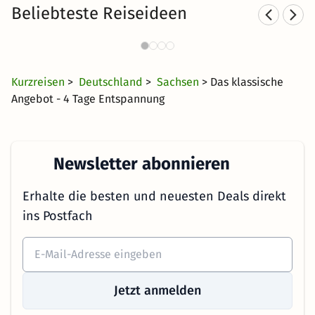
Beliebteste Reiseideen
Wellnesshotels im Vogtland
W
81 Angebote
43 €
ab
Kurzreisen
>
Deutschland
>
Sachsen
> Das klassische
Angebot - 4 Tage Entspannung
Newsletter abonnieren
Erhalte die besten und neuesten Deals direkt
ins Postfach
Jetzt anmelden