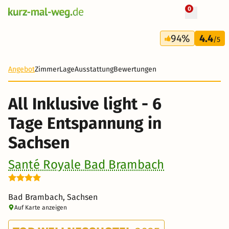
0
+ 20 Fotos
6 Tage
94%
4.4
599 €
/5
Angebot
Zimmer
Lage
Ausstattung
Bewertungen
All Inklusive light - 6
Tage Entspannung in
Sachsen
Santé Royale Bad Brambach
Bad Brambach, Sachsen
Auf Karte anzeigen