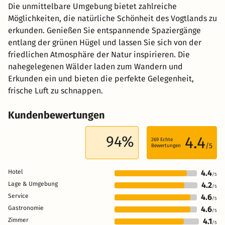
Die unmittelbare Umgebung bietet zahlreiche
Möglichkeiten, die natürliche Schönheit des Vogtlands zu
erkunden. Genießen Sie entspannende Spaziergänge
entlang der grünen Hügel und lassen Sie sich von der
friedlichen Atmosphäre der Natur inspirieren. Die
nahegelegenen Wälder laden zum Wandern und
Erkunden ein und bieten die perfekte Gelegenheit,
frische Luft zu schnappen.
Kundenbewertungen
94%
4.4
269
Echte
/5
Bewertungen
Hotel
4.4
/5
Lage & Umgebung
4.2
/5
Service
4.6
/5
Gastronomie
4.6
/5
Zimmer
4.1
/5