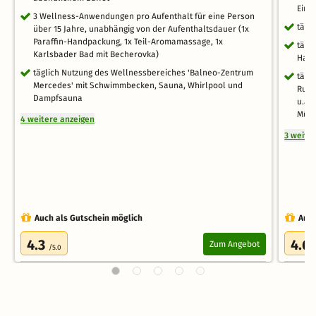
Einz
3 Wellness-Anwendungen pro Aufenthalt für eine Person
tägl
über 15 Jahre, unabhängig von der Aufenthaltsdauer (1x
Paraffin-Handpackung, 1x Teil-Aromamassage, 1x
tägl
Karlsbader Bad mit Becherovka)
Haup
täglich Nutzung des Wellnessbereiches 'Balneo-Zentrum
tägl
Mercedes' mit Schwimmbecken, Sauna, Whirlpool und
Ruhe
Dampfsauna
u.a.
Müh
4 weitere anzeigen
3 weite
Auch als Gutschein möglich
Auch
4.3
4.6
Zum Angebot
/5.0