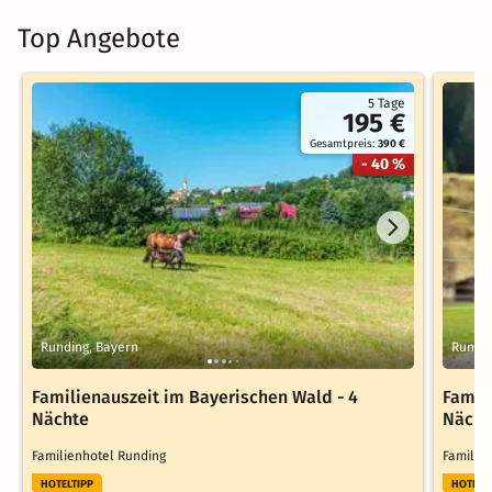
Top Angebote
5 Tage
195 €
Gesamtpreis:
390 €
- 40 %
Runding, Bayern
Rundin
Familienauszeit im Bayerischen Wald - 4
Famil
Nächte
Nächt
Familienhotel Runding
Familie
HOTELTIPP
HOTELT