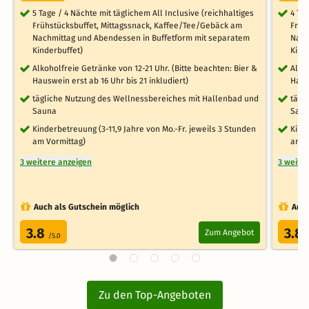
5 Tage / 4 Nächte mit täglichem All Inclusive (reichhaltiges
4 Ta
Frühstücksbuffet, Mittagssnack, Kaffee/Tee/Gebäck am
Früh
Nachmittag und Abendessen in Buffetform mit separatem
Nach
Kinderbuffet)
Kind
Alkoholfreie Getränke von 12-21 Uhr. (Bitte beachten: Bier &
Alko
Hauswein erst ab 16 Uhr bis 21 inkludiert)
Haus
tägliche Nutzung des Wellnessbereiches mit Hallenbad und
tägl
Sauna
Sau
Kinderbetreuung (3-11,9 Jahre von Mo.-Fr. jeweils 3 Stunden
Kind
am Vormittag)
am V
3 weitere anzeigen
3 weite
Auch als Gutschein möglich
Auch
3.8
3.8
Zum Angebot
/5.0
Zu den Top-Angeboten