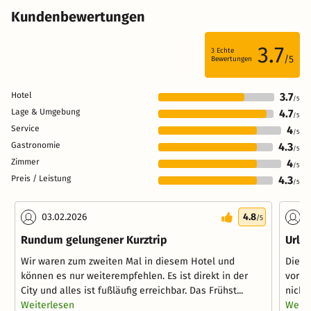
Kundenbewertungen
3.7
3
Echte
/5
Bewertungen
Hotel
3.7
/5
Lage & Umgebung
4.7
/5
Service
4
/5
Gastronomie
4.3
/5
Zimmer
4
/5
Preis / Leistung
4.3
/5
03.02.2026
4.8
1
/5
Rundum gelungener Kurztrip
Urla
Wir waren zum zweiten Mal in diesem Hotel und
Die b
können es nur weiterempfehlen. Es ist direkt in der
vorha
City und alles ist fußläufig erreichbar. Das Frühst...
nicht
Weiterlesen
Weite