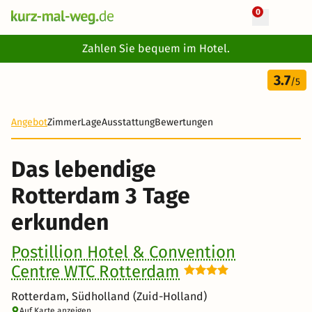
0
+ 10 Fotos
Zahlen Sie bequem im Hotel.
3 Tage
3.7
125 €
/5
-28%
Angebot
Zimmer
Lage
Ausstattung
Bewertungen
Das lebendige
Rotterdam 3 Tage
erkunden
Postillion Hotel & Convention
Centre WTC Rotterdam
Rotterdam, Südholland (Zuid-Holland)
Auf Karte anzeigen