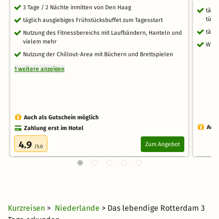
3 Tage / 2 Nächte inmitten von Den Haag
tägl
türk
täglich ausgiebiges Frühstücksbuffet zum Tagesstart
tägl
Nutzung des Fitnessbereichs mit Laufbändern, Hanteln und
vielem mehr
WLA
Nutzung der Chillout-Area mit Büchern und Brettspielen
1 weitere anzeigen
Auch als Gutschein möglich
Auch
Zahlung erst im Hotel
4.9
Zum Angebot
/5.0
Kurzreisen
>
Niederlande
> Das lebendige Rotterdam 3