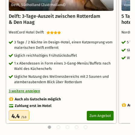
Delft, Südholland (Zuid-Holland)
Voorbu
Delft: 3-Tage-Auszeit zwischen Rotterdam
5 Tag
& Den Haag
hotel
WestCord Hotel Delft
Nordsek
3 Tage / 2 Nächte im Design-Hotel, einen Katzensprung vom
5 Ta
malerischen Delft entfernt
tägl
täglich reichhaltiges Frühstücksbuffet
WLA
1 x Abendessen in Form eines 3-Gang-Menüs/Buffets nach
Wahl des Küchenchefs
tägliche Nutzung des Wellnessbereichs mit 2 Saunen und
atemberaubendem Blick über Rotterdam
3 weitere anzeigen
Auch als Gutschein möglich
Auch
Zahlung erst im Hotel
4.4
Zum Angebot
/5.0