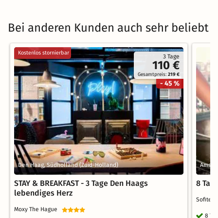
Bei anderen Kunden auch sehr beliebt
Kostenlos stornierbar
3 Tage
110 €
Gesamtpreis:
219 €
- 45 %
Den Haag, Südholland (Zuid-Holland)
Amste
STAY & BREAKFAST - 3 Tage Den Haags
8 Tag
lebendiges Herz
Sofitel
Moxy The Hague
8 Ta