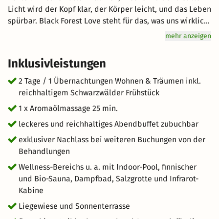
Licht wird der Kopf klar, der Körper leicht, und das Leben
spürbar. Black Forest Love steht für das, was uns wirklich
gut tut: Echte Natur. Reines Wasser. Weite Wälder. Stille
mehr anzeigen
Wege. Ein Himmel, der Zeit lässt. Hier ist nichts laut,
nichts künstlich. Nur du – und das, was zählt. Du wirst es
Inklusivleistungen
merken: Schon nach wenigen Stunden kommt die Kraft
zurück. Die Gedanken sortieren sich. Und das Herz wird
2 Tage / 1 Übernachtungen Wohnen & Träumen inkl.
leicht. Komm an. Lass los. Und finde zurück – zu dir
reichhaltigem Schwarzwälder Frühstück
selbst.
1 x Aromaölmassage 25 min.
leckeres und reichhaltiges Abendbuffet zubuchbar
exklusiver Nachlass bei weiteren Buchungen von der
Behandlungen
Wellness-Bereichs u. a. mit Indoor-Pool, finnischer
und Bio-Sauna, Dampfbad, Salzgrotte und Infrarot-
Kabine
Liegewiese und Sonnenterrasse