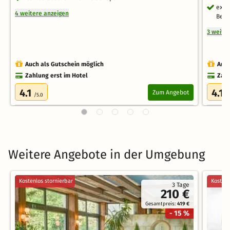
exkl
4 weitere anzeigen
Beh
3 weite
Auch als Gutschein möglich
Auch
Zahlung erst im Hotel
Zahl
4.1
4.1
Zum Angebot
/5.0
/
Weitere Angebote in der Umgebung
Kostenlos stornierbar
Kostenl
3 Tage
210 €
Gesamtpreis:
419 €
- 15 %