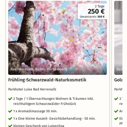
2 Tage
250 €
Gesamtpreis:
500 €
Bad Herrenalb, Baden-Württemberg
Bad H
Frühling-Schwarzwald-Naturkosmetik
Golde
Parkhotel Luise Bad Herrenalb
Parkhot
2 Tage / 1 Übernachtungen Wohnen & Träumen inkl.
3 Ta
reichhaltigem Schwarzwälder Frühstück
reic
1 x Aromaölmassage 50 min.
Arom
1 x Eine kleine Auszeit- Gesichtsbehandlung - 50 min.
Eine
Pfle
kleines Geschenk von LuisenSpa