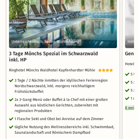
Unterreichenbach, Baden-Württemberg
Höfen 
3 Tage Mönchs Spezial im Schwarzwald
Genie
inkl. HP
Hotel 
Ringhotel Mönchs Waldhotel Kapfenhardter Mühle
5 Üb
3 Tage / 2 Nächte inmitten der idyllischen Ferienregion
5 x 
Nordschwarzwald, inkl. morgens reichhaltigem
5 x 
Frühstücksbuffet
1 x 
2x 3-Gang-Menü oder Buffet à la Chef mit einer großen
Auswahl aus köstlichen Gerichten, zubereitet mit
8 weite
regionalen Produkten
1 Flasche Sekt und Obst bei Anreise auf dem Zimmer
tägliche Nutzung des Wellnessbereichs inkl. Schwimmbad,
Saunalandschaft und Römischem Dampfbad