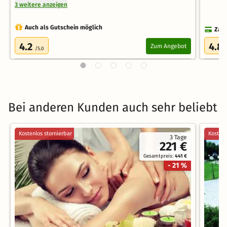
3 weitere anzeigen
Auch als Gutschein möglich
Zahl
4.2
4.8
Zum Angebot
/5.0
Bei anderen Kunden auch sehr beliebt
Kostenlos stornierbar
Kostenl
3 Tage
221 €
Gesamtpreis:
441 €
- 21 %