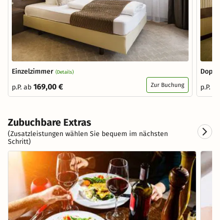
Einzelzimmer
Doppe
(Details)
Zur Buchung
169,00 €
p.P. ab
p.P. a
Zubuchbare Extras
(Zusatzleistungen wählen Sie bequem im nächsten
Schritt)