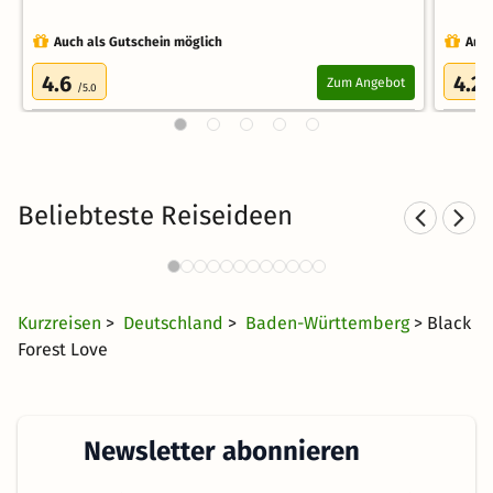
Auch als Gutschein möglich
Auch
4.6
4.2
Zum Angebot
/5.0
/
Beliebteste Reiseideen
Sporthotels im Schwarzwald
831 Angebote
57 €
ab
Kurzreisen
>
Deutschland
>
Baden-Württemberg
> Black
Forest Love
Newsletter abonnieren