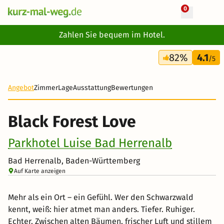
0
+ 25 Fotos
Zahlen Sie bequem im Hotel.
2 Tage
82%
4.1
129 €
/5
-16%
Angebot
Zimmer
Lage
Ausstattung
Bewertungen
Black Forest Love
Parkhotel Luise Bad Herrenalb
Bad Herrenalb, Baden-Württemberg
Auf Karte anzeigen
Mehr als ein Ort – ein Gefühl. Wer den Schwarzwald
kennt, weiß: hier atmet man anders. Tiefer. Ruhiger.
Echter. Zwischen alten Bäumen, frischer Luft und stillem