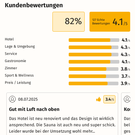
Kundenbewertungen
82%
4.1
127
Echte
/5
Bewertungen
Hotel
4.1
/5
Lage & Umgebung
4.3
/5
Service
4.3
/5
Gastronomie
4.1
/5
Zimmer
3.8
/5
Sport & Wellness
3.7
/5
Preis / Leistung
3.9
/5
08.07.2025
3.4
2
/5
Gut mit Luft nach oben
Komi
Das Hotel ist neu renoviert und das Design ist wirklich
Das H
ansprechend. Die Sauna ist auch neu und super schick.
beleg
Leider wurde bei der Umsetzung wohl mehr...
gestre