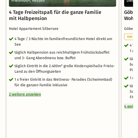
Frielendorf, Hessen
Dieme
4 Tage Freizeitspaß für die ganze Familie
Göbel´
mit Halbpension
Wohlf
Hotel Appartement Silbersee
Göbel´
TOP NE
4 Tage / 3 Nächte im familienfreundlichen Hotel direkt am
See
4 Ta
1 x 
täglich Halbpension aus reichhaltigem Frühstücksbuffet
und 3- Gang Abendmenu bzw. Buffet
tägl
buff
täglich Eintritt in die 2.400m² große Kinderspielhalle Frielo-
Pils
Land zu den Öffnungszeiten
1 x 
1 x freier Eintritt in das Wellness- Paradies (Schwimmbad)
für die ganzen Familie inklusive
tägl
Schw
2 weitere anzeigen
Fitn
4 weite