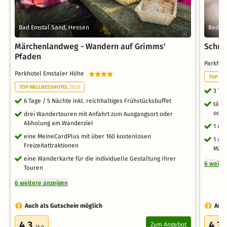
Bad Emstal Sand, Hessen
Bad Em
Märchenlandweg - Wandern auf Grimms'
Schne
Pfaden
Parkhot
Parkhotel Emstaler Höhe
TOP WE
TOP WELLNESSHOTEL
2025
3 Ta
6 Tage / 5 Nächte inkl. reichhaltiges Frühstücksbuffet
tägl
oder
drei Wandertouren mit Anfahrt zum Ausgangsort oder
Abholung am Wanderziel
1 x 
eine MeineCardPlus mit über 160 kostenlosen
1 x 
Freizeitattraktionen
Märc
eine Wanderkarte für die individuelle Gestaltung Ihrer
6 weite
Touren
6 weitere anzeigen
Auch als Gutschein möglich
Auch
4.3
4.3
Zum Angebot