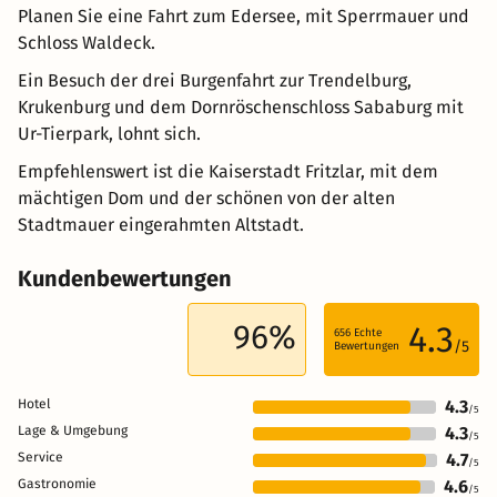
Planen Sie eine Fahrt zum Edersee, mit Sperrmauer und
Schloss Waldeck.
Ein Besuch der drei Burgenfahrt zur Trendelburg,
Krukenburg und dem Dornröschenschloss Sababurg mit
Ur-Tierpark, lohnt sich.
Empfehlenswert ist die Kaiserstadt Fritzlar, mit dem
mächtigen Dom und der schönen von der alten
Stadtmauer eingerahmten Altstadt.
Kundenbewertungen
96%
4.3
656
Echte
/5
Bewertungen
Hotel
4.3
/5
Lage & Umgebung
4.3
/5
Service
4.7
/5
Gastronomie
4.6
/5