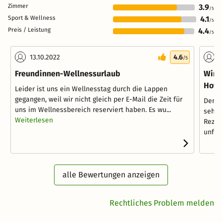
Zimmer
3.9
/5
Sport & Wellness
4.1
/5
Preis / Leistung
4.4
/5
13.10.2022
4.6
0
/5
Freundinnen-Wellnessurlaub
Wir 
Hotel
Leider ist uns ein Wellnesstag durch die Lappen
gegangen, weil wir nicht gleich per E-Mail die Zeit für
Der S
uns im Wellnessbereich reserviert haben. Es wu...
sehr 
Weiterlesen
Rezep
unfreu
alle Bewertungen anzeigen
Rechtliches Problem melden