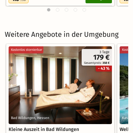
/5.0
/
Weitere Angebote in der Umgebung
Kostenlos stornierbar
Kostenl
3 Tage
179 €
Gesamtpreis:
358 €
- 43 %
Bad Wildungen, Hessen
Kassel
Kleine Auszeit in Bad Wildungen
Welln