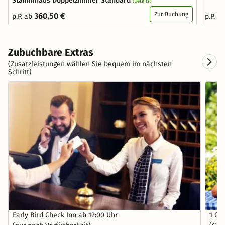
Stammhaus Doppelzimmer Standard
(Details)
Zur Buchung
360,50 €
p.P. ab
p.P. a
Zubuchbare Extras
(Zusatzleistungen wählen Sie bequem im nächsten
Schritt)
Early Bird Check Inn ab 12:00 Uhr
1 Ob