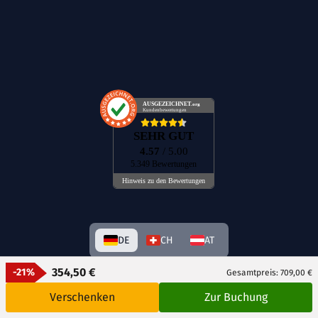
AUSGEZEICHNET
.org
Kundenbewertungen
SEHR GUT
4.57
/ 5.00
5.349 Bewertungen
Hinweis zu den Bewertungen
DE
CH
AT
354,50 €
-21%
Gesamtpreis: 709,00 €
Verschenken
Zur Buchung
© GetAway Travel GmbH 2026 Alle Rechte vorbehalten.