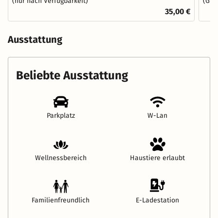
(nur nach Verfügbarkeit)
(Gem
35,00 €
Ausstattung
Beliebte Ausstattung
Parkplatz
W-Lan
Wellnessbereich
Haustiere erlaubt
Familienfreundlich
E-Ladestation