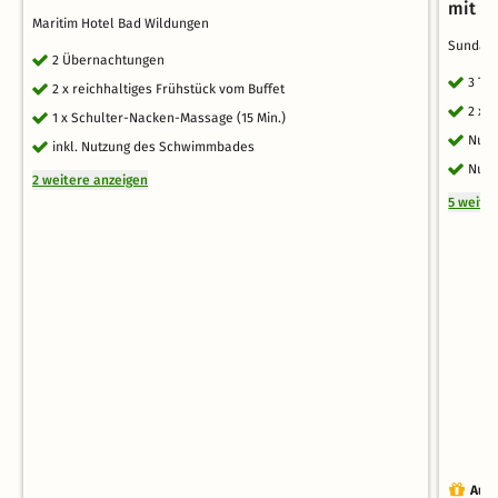
mit F
Maritim Hotel Bad Wildungen
Sunday
2 Übernachtungen
3 Ta
2 x reichhaltiges Frühstück vom Buffet
2 x 
1 x Schulter-Nacken-Massage (15 Min.)
Nutz
inkl. Nutzung des Schwimmbades
Nutz
2 weitere anzeigen
5 weite
Auch