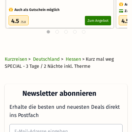
Auch
Auch als Gutschein möglich
Zahl
4.5
4.5
Zum Angebot
/5.0
Kurzreisen
>
Deutschland
>
Hessen
> Kurz mal weg
SPECIAL - 3 Tage / 2 Nächte inkl. Therme
Newsletter abonnieren
Erhalte die besten und neuesten Deals direkt
ins Postfach