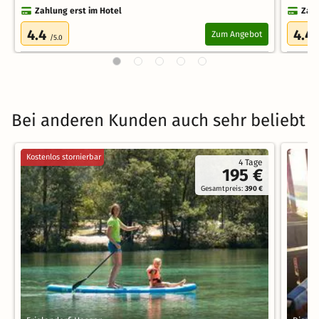
Zahlung erst im Hotel
Zahl
4.4
4.4
Zum Angebot
/5.0
Bei anderen Kunden auch sehr beliebt
Kostenlos stornierbar
4 Tage
195 €
Gesamtpreis:
390 €