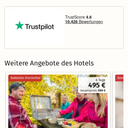
Weitere Angebote des Hotels
Kostenlos stornierbar
Kostenl
6 Tage
495 €
Gesamtpreis:
989 €