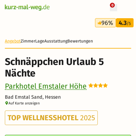
0
+ 40 Fotos
6 Tage
96%
4.3
355 €
/5
-21%
Angebot
Zimmer
Lage
Ausstattung
Bewertungen
Schnäppchen Urlaub 5
Nächte
Parkhotel Emstaler Höhe
Bad Emstal Sand, Hessen
Auf Karte anzeigen
TOP WELLNESSHOTEL
2025