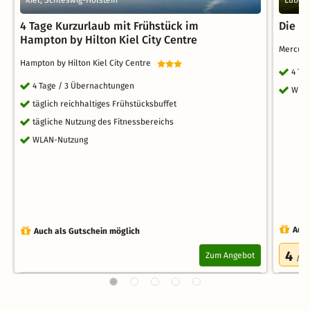
Kiel, Schleswig-Holstein
Lübeck
4 Tage Kurzurlaub mit Frühstück im
Die H
Hampton by Hilton Kiel City Centre
Mercure
Hampton by Hilton Kiel City Centre
4 Ta
4 Tage / 3 Übernachtungen
WLA
täglich reichhaltiges Frühstücksbuffet
tägliche Nutzung des Fitnessbereichs
WLAN-Nutzung
Auch
Auch als Gutschein möglich
4
Zum Angebot
/5.0