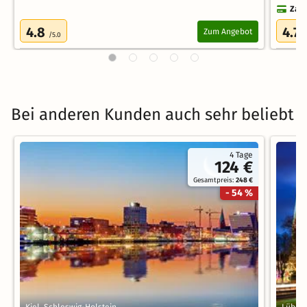
Zahl
4.8
4.7
Zum Angebot
/5.0
/
Bei anderen Kunden auch sehr beliebt
4 Tage
124 €
Gesamtpreis:
248 €
- 54 %