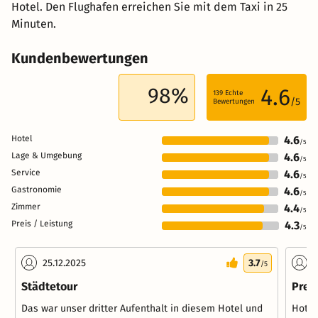
Hotel. Den Flughafen erreichen Sie mit dem Taxi in 25
Minuten.
Kundenbewertungen
98%
4.6
139
Echte
/5
Bewertungen
Hotel
4.6
/5
Lage & Umgebung
4.6
/5
Service
4.6
/5
Gastronomie
4.6
/5
Zimmer
4.4
/5
Preis / Leistung
4.3
/5
25.12.2025
3.7
1
/5
Städtetour
Preis
Das war unser dritter Aufenthalt in diesem Hotel und
Hotel