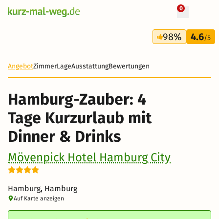
0
+ 25 Fotos
4 Tage
98%
4.6
357 €
/5
Angebot
Zimmer
Lage
Ausstattung
Bewertungen
Hamburg-Zauber: 4
Tage Kurzurlaub mit
Dinner & Drinks
Mövenpick Hotel Hamburg City
Hamburg, Hamburg
Auf Karte anzeigen