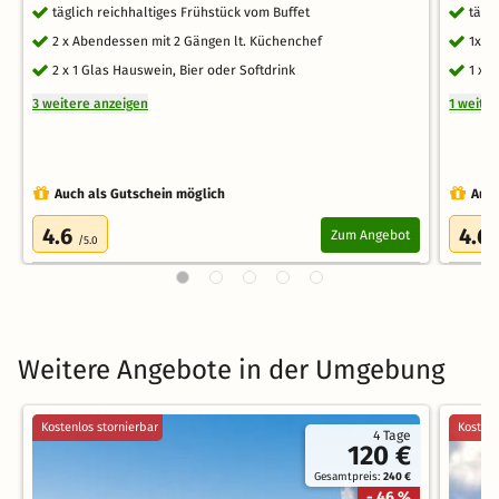
täglich reichhaltiges Frühstück vom Buffet
tägl
2 x Abendessen mit 2 Gängen lt. Küchenchef
1x 1
2 x 1 Glas Hauswein, Bier oder Softdrink
1 x 
3 weitere anzeigen
1 weite
Auch als Gutschein möglich
Auch
4.6
4.6
Zum Angebot
/5.0
Weitere Angebote in der Umgebung
Kostenlos stornierbar
Kostenl
4 Tage
120 €
Gesamtpreis:
240 €
- 46 %