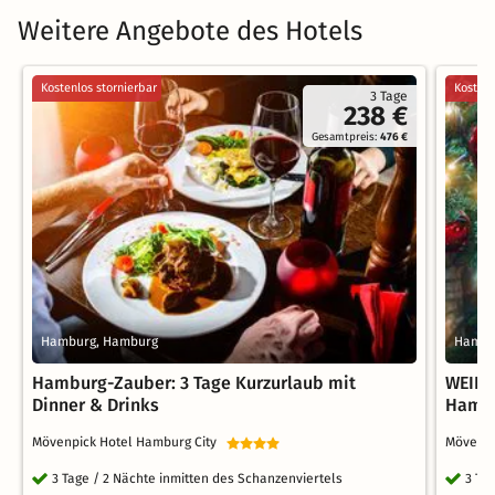
Weitere Angebote des Hotels
Kostenlos stornierbar
Kostenl
3 Tage
238 €
Gesamtpreis:
476 €
Hamburg, Hamburg
Hambu
Hamburg-Zauber: 3 Tage Kurzurlaub mit
WEIHN
Dinner & Drinks
Hambu
Mövenpick Hotel Hamburg City
Mövenpi
3 Tage / 2 Nächte inmitten des Schanzenviertels
3 Ta