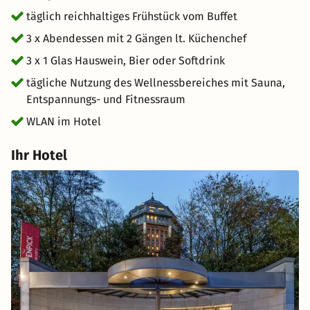
des Hafens, dem Herz der Stadt. Starten Sie den Tag mit
täglich reichhaltiges Frühstück vom Buffet
einer Hafenrundfahrt, die Ihnen einen beeindruckenden
3 x Abendessen mit 2 Gängen lt. Küchenchef
Blick auf die imposanten Containerschiffe und die
historische Speicherstadt bietet. Dieses UNESCO-
3 x 1 Glas Hauswein, Bier oder Softdrink
Weltkulturerbe mit seinen roten Backsteingebäuden und
tägliche Nutzung des Wellnessbereiches mit Sauna,
den engen Wasserstraßen ist ein wahres Juwel.
Entspannungs- und Fitnessraum
WLAN im Hotel
Ihr Hotel