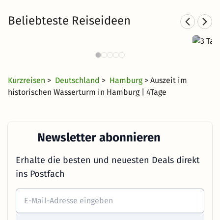
Beliebteste Reiseideen
3 T
Städtereisen nach Hamburg
545 Angebote
27 €
ab
Kurzreisen
>
Deutschland
>
Hamburg
> Auszeit im
historischen Wasserturm in Hamburg | 4Tage
Newsletter abonnieren
Erhalte die besten und neuesten Deals direkt
ins Postfach