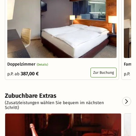
Doppelzimmer
Famil
(Details)
Zur Buchung
387,00 €
p.P. ab
p.P. a
Zubuchbare Extras
(Zusatzleistungen wählen Sie bequem im nächsten
Schritt)