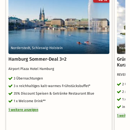
Norderstedt, Schleswig-Holstein
Hambu
Hamburg Sommer-Deal 3=2
Grüne
Kurzu
Airport Plaza Hotel Hamburg
REVERB
3 Übernachtungen
2 Üb
3 x reichhaltiges kalt-warmes Frühstücksbuffet*
2 x 
35% Discount Speisen & Getränke Restaurant Blue
1 x 
1 x Welcome Drink**
inkl
1 weitere anzeigen
1 weite