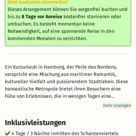
Jetzt kostenlos stornierbar!
Dieses Arrangement können Sie sorgenfrei buchen und
bis zu
8 Tage vor Anreise
kostenfrei stornieren oder
umbuchen. Es besteht momentan keine
Notwendigkeit, auf eine spannende Reise in den
kommenden Monaten zu verzichten.
Ein Kurzurlaub in Hamburg, der Perle des Nordens,
verspricht eine Mischung aus maritimer Romantik,
kultureller Vielfalt und pulsierendem Stadtleben. Diese
hanseatische Metropole bietet ihren Besuchern eine
Fülle von Erlebnissen, die in wenigen Tagen eine
bleibende Erinnerung hinterlassen. Beginnen Sie Ihren
mehr anzeigen
Kurzurlaub mit einem gemütlichen Spaziergang entlang
der Binnenalster. Der Jungfernstieg, eine prachtvolle
Inklusivleistungen
Flaniermeile, lädt zum Bummeln und Verweilen ein. Kein
Besuch in Hamburg ist komplett ohne eine Erkundung
4 Tage / 3 Nächte inmitten des Schanzenviertels