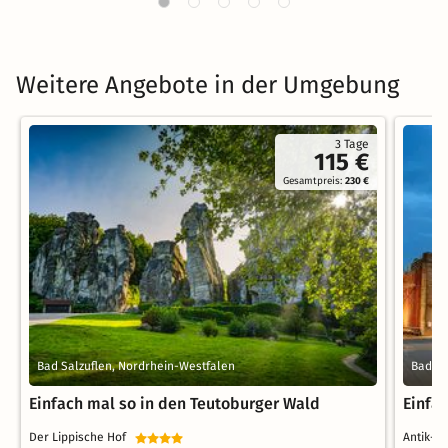
Weitere Angebote in der Umgebung
3 Tage
115 €
Gesamtpreis:
230 €
Bad Salzuflen, Nordrhein-Westfalen
Bad Sa
Einfach mal so in den Teutoburger Wald
Einfac
Der Lippische Hof
Antik-H