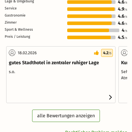
Lage & Umgebung
4.6
/5
Service
4.9
/5
Gastronomie
4.6
/5
Zimmer
4.6
/5
Sport & Wellness
4
/5
Preis / Leistung
4.5
/5
18.02.2026
4.2
2
/5
gutes Stadthotel in zentraler ruhiger Lage
Kurz
s.o.
Sehr 
Atmos
alle Bewertungen anzeigen