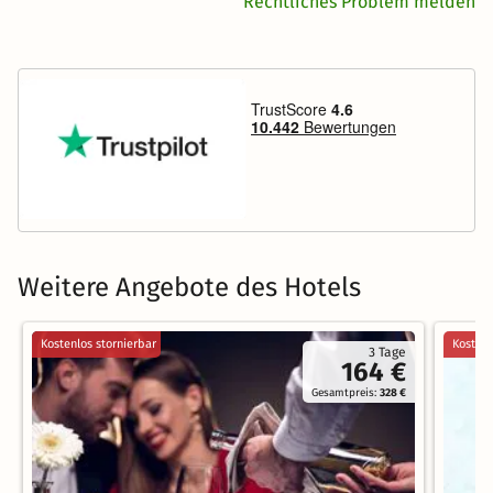
Rechtliches Problem melden
Weitere Angebote des Hotels
Kostenlos stornierbar
Kostenl
3 Tage
164 €
Gesamtpreis:
328 €