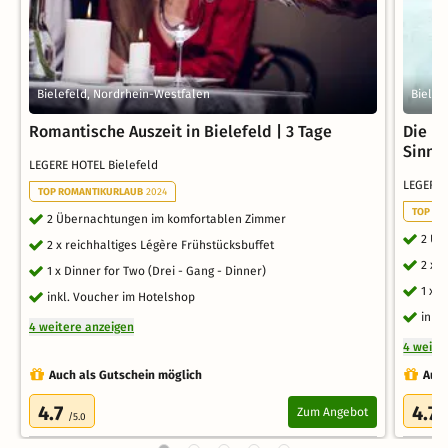
Bielefeld, Nordrhein-Westfalen
Bielef
Romantische Auszeit in Bielefeld | 3 Tage
Die H
Sinne 
LEGERE HOTEL Bielefeld
LEGERE 
TOP ROMANTIKURLAUB
2024
TOP RO
2 Übernachtungen im komfortablen Zimmer
2 Üb
2 x reichhaltiges Légère Frühstücksbuffet
2 x 
1 x Dinner for Two (Drei - Gang - Dinner)
1 x 
inkl. Voucher im Hotelshop
inkl
4 weitere anzeigen
4 weite
Auch als Gutschein möglich
Auch
4.7
4.7
Zum Angebot
/5.0
/