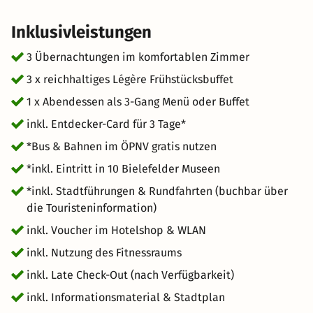
Kunstverein im Waldhof | Historisches Museum | namu -
Natur - Mensch - Umwelt | Bauernhaus-Museum |
Inklusivleistungen
Museum Wäschefabrik | Deutsches Fächermuseum |
Krankenhaus Museum Sparrenburg mit Turmbesteigung
3 Übernachtungen im komfortablen Zimmer
und Kasemattenführung (von April bis Oktober)
3 x reichhaltiges Légère Frühstücksbuffet
Samstags-Stadtrundgang (von April bis Oktober) und
1 x Abendessen als 3-Gang Menü oder Buffet
viele weitere Ermäßigungen! Am Abend kredenzt Ihnen
unser Küchenchef ein köstliches 3-Gang Menü.
inkl. Entdecker-Card für 3 Tage*
Entspannen Sie im Anschluss in unserer stylischen
*Bus & Bahnen im ÖPNV gratis nutzen
Hotelbar "faces" und lassen diesen ereignisreichen Tag
*inkl. Eintritt in 10 Bielefelder Museen
bei einem Cocktail ausklingen. Hinweis: Sonntags ist
unser Restaurant geschlossen!
*inkl. Stadtführungen & Rundfahrten (buchbar über
die Touristeninformation)
inkl. Voucher im Hotelshop & WLAN
inkl. Nutzung des Fitnessraums
inkl. Late Check-Out (nach Verfügbarkeit)
inkl. Informationsmaterial & Stadtplan