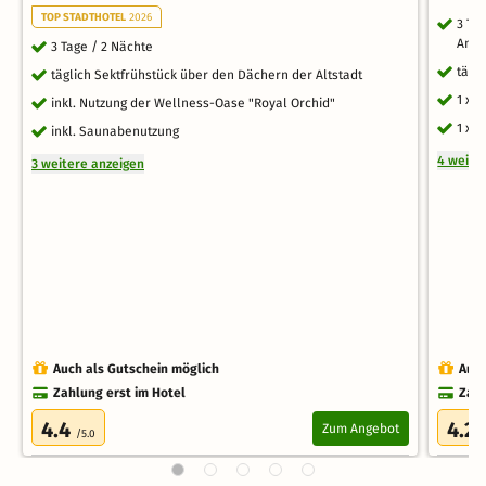
TOP STADTHOTEL
2026
3 Ta
Anti
3 Tage / 2 Nächte
tägl
täglich Sektfrühstück über den Dächern der Altstadt
1 x 
inkl. Nutzung der Wellness-Oase "Royal Orchid"
1 x 
inkl. Saunabenutzung
4 weite
3 weitere anzeigen
Auch als Gutschein möglich
Auch
Zahlung erst im Hotel
Zahl
4.4
4.2
Zum Angebot
/5.0
/