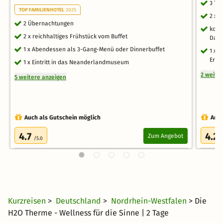
3 Ta
TOP FAMILIENHOTEL
2025
2 x 
2 Übernachtungen
kost
2 x reichhaltiges Frühstück vom Buffet
Damp
1 x Abendessen als 3-Gang-Menü oder Dinnerbuffet
1 x 
Erku
1 x Eintritt in das Neanderlandmuseum
2 weite
5 weitere anzeigen
Auch als Gutschein möglich
Auch
4.7
4.2
Zum Angebot
/5.0
/
Kurzreisen
>
Deutschland
>
Nordrhein-Westfalen
> Die
H2O Therme - Wellness für die Sinne | 2 Tage