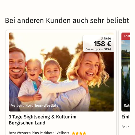
Bei anderen Kunden auch sehr beliebt
Kostenl
3 Tage
158 €
Gesamtpreis:
315 €
Velbert, Nordrhein-Westfalen
Rating
3 Tage Sightseeing & Kultur im
Einfa
Bergischen Land
Four Po
Best Western Plus Parkhotel Velbert