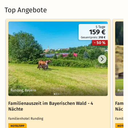
Top Angebote
5 Tage
159 €
Gesamtpreis:
318 €
- 50 %
Runding, Bayern
Rundin
Familienauszeit im Bayerischen Wald - 4
Famil
Nächte
Nächt
Familienhotel Runding
Familie
HOTELTIPP
HOTELT