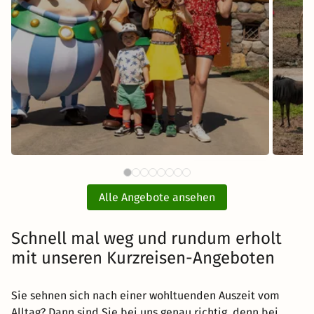
81 €
BELANTIS - Das AbenteuerReich
Sere
ab
mit Hotel und Eintritt
Alle Angebote ansehen
inkl. Übernachtung und Frühstück
Schnell mal weg und rundum erholt
mit unseren Kurzreisen-Angeboten
Zum Angebot
Sie sehnen sich nach einer wohltuenden Auszeit vom
Alltag? Dann sind Sie bei uns genau richtig, denn bei