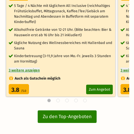
5 Tage / 4 Nächte mit täglichem All Inclusive (reichhaltiges
4 Ta
Frühstücksbuffet, Mittagssnack, Kaffee/Tee/Gebäck am
Früh
Nachmittag und Abendessen in Buffetform mit separatem
Nach
Kinderbuffet)
Kind
Alkoholfreie Getränke von 12-21 Uhr. (Bitte beachten: Bier &
Alko
Hauswein erst ab 16 Uhr bis 21 inkludiert)
Haus
tägliche Nutzung des Wellnessbereiches mit Hallenbad und
tägl
Sauna
Sau
Kinderbetreuung (3-11,9 Jahre von Mo.-Fr. jeweils 3 Stunden
Kind
am Vormittag)
am V
3 weitere anzeigen
3 weite
Auch als Gutschein möglich
Auch
3.8
3.8
Zum Angebot
/5.0
Zu den Top-Angeboten