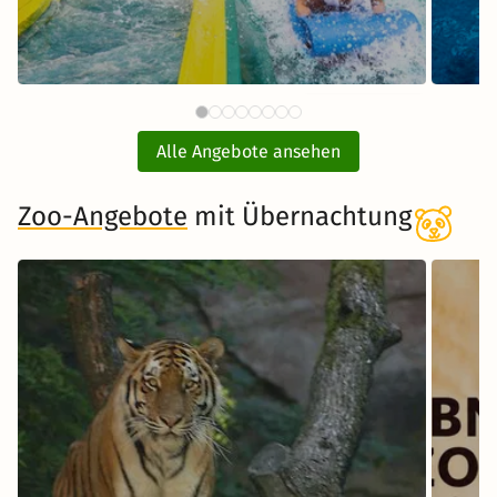
87 €
Therme Erding mit
ab
Übernachtung
Alle Angebote ansehen
inkl. Übernachtung und Frühstück
Zoo-Angebote
mit Übernachtung
Zum Angebot