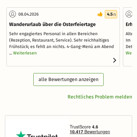
08.04.2026
4.5
1
/5
Wanderurlaub über die Osterfeiertage
Erho
Sehr engagiertes Personal in allen Bereichen
Alteh
(Rezeption, Restaurant, Service). Sehr reichhaltiges
Im Ho
Frühstück; es fehlt an nichts. 4-Gang-Menü am Abend
Detail
...
Weiterlesen
Weite
alle Bewertungen anzeigen
Rechtliches Problem melden