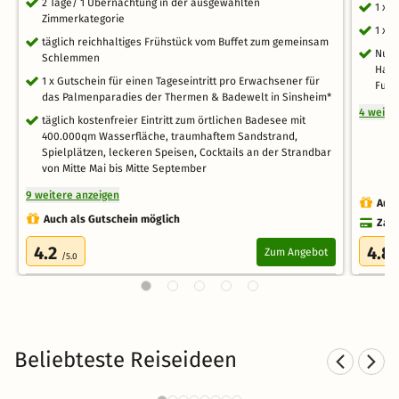
2 Tage/ 1 Übernachtung in der ausgewählten
1 x 
Zimmerkategorie
1 x 
täglich reichhaltiges Frühstück vom Buffet zum gemeinsam
Nutz
Schlemmen
Hall
1 x Gutschein für einen Tageseintritt pro Erwachsener für
Fußb
das Palmenparadies der Thermen & Badewelt in Sinsheim*
4 weite
täglich kostenfreier Eintritt zum örtlichen Badesee mit
400.000qm Wasserfläche, traumhaftem Sandstrand,
Spielplätzen, leckeren Speisen, Cocktails an der Strandbar
von Mitte Mai bis Mitte September
9 weitere anzeigen
Auch
Auch als Gutschein möglich
Zahl
4.2
4.8
Zum Angebot
/5.0
Beliebteste Reiseideen
Romantische Hotels im
Schwarzwald