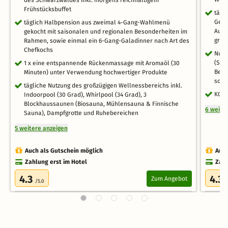
Frühstücksbuffet
tägl
Getr
täglich Halbpension aus zweimal 4-Gang-Wahlmenü
Ausw
gekocht mit saisonalen und regionalen Besonderheiten im
groß
Rahmen, sowie einmal ein 6-Gang-Galadinner nach Art des
Chefkochs
Nutz
(Sch
1 x eine entspannende Rückenmassage mit Aromaöl (30
Bere
Minuten) unter Verwendung hochwertiger Produkte
sowi
tägliche Nutzung des großzügigen Wellnessbereichs inkl.
KONU
Indoorpool (30 Grad), Whirlpool (34 Grad), 3
Blockhaussaunen (Biosauna, Mühlensauna & Finnische
6 weite
Sauna), Dampfgrotte und Ruhebereichen
5 weitere anzeigen
Auch als Gutschein möglich
Auch
Zahlung erst im Hotel
Zahl
4.3
4.3
Zum Angebot
/5.0
/