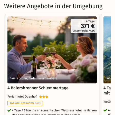
Weitere Angebote in der Umgebung
4 Tage
371 €
Gesamtpreis:
742 €
Baiersbronn, Baden-Württemberg
Loßbu
4 Baiersbronner Schlemmertage
4 Tag
mit H
Ferienhotel Ödenhof
Wellne
TOP WELLNESSHOTEL
2025
4 Ta
4 Tage / 3 Nächte im romantischen Wellnesshotel im Herzen
Well
des Schwarzwaldes inkl. morgens reichhaltigem