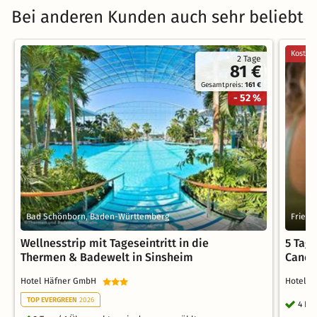
Bei anderen Kunden auch sehr beliebt
Kostenl
2 Tage
81 €
Gesamtpreis:
161 €
- 52 %
Bad Schönborn, Baden-Württemberg
Friedr
Wellnesstrip mit Tageseintritt in die
5 Tag
Thermen & Badewelt in Sinsheim
Candl
Hotel Häfner GmbH
Hotel 
TOP EVERGREEN
2026
4 Nä