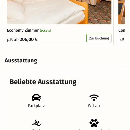
Economy Zimmer
Comfo
(Details)
Zur Buchung
206,00 €
p.P. ab
p.P. a
Ausstattung
Beliebte Ausstattung
Parkplatz
W-Lan