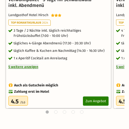
inkl. Abendmenü
inkl.
Landgasthof Hotel Hirsch
Landgas
TOP ROMANTIKURLAUB
2024
TOP RO
3 Tage / 2 Nächte inkl. täglich reichhaltiges
4 Tag
Frühstücksbuffet (7:00 - 10:00 Uhr)
Früh
tägliches 4-Gänge Abendmenü (17:30 - 20:30 Uhr)
tägl
täglich Kaffee & Kuchen am Nachmittag (14:30 - 16:30 Uhr)
tägl
1 x Aperitif Cocktail am Anreisetag
1 x A
5 weitere anzeigen
5 weite
Auch als Gutschein möglich
Auch
Zahlung erst im Hotel
Zahl
4.5
4.5
Zum Angebot
/5.0