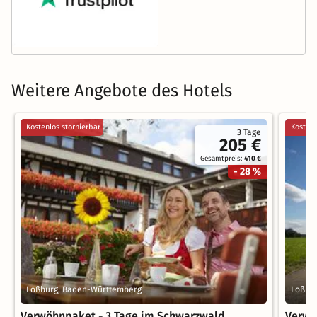
Weitere Angebote des Hotels
Kostenlos stornierbar
Kostenl
3 Tage
205 €
Gesamtpreis:
410 €
- 28 %
Loßburg, Baden-Württemberg
Loßbu
Verwöhnpaket - 3 Tage im Schwarzwald
Verwö