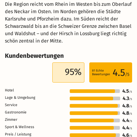
Die Region reicht vom Rhein im Westen bis zum Oberlauf
des Neckar im Osten. Im Norden gehören die Städte
Karlsruhe und Pforzheim dazu. Im Süden reicht der
Schwarzwald bis an die Schweizer Grenze zwischen Basel
und Waldshut – und der Hirsch in Lossburg liegt richtig
schön zentral in der Mitte.
Kundenbewertungen
95%
4.5
81
Echte
/5
Bewertungen
Hotel
4.5
/5
Lage & Umgebung
4.3
/5
Service
4.8
/5
Gastronomie
4.8
/5
Zimmer
4.4
/5
Sport & Wellness
4.4
/5
Preis / Leistung
4.6
/5