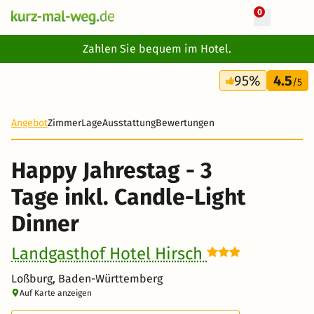
0
+ 23 Fotos
Zahlen Sie bequem im Hotel.
3 Tage
95%
4.5
206 €
/5
-27%
Angebot
Zimmer
Lage
Ausstattung
Bewertungen
Happy Jahrestag - 3
Tage inkl. Candle-Light
Dinner
Landgasthof Hotel Hirsch
Loßburg, Baden-Württemberg
Auf Karte anzeigen