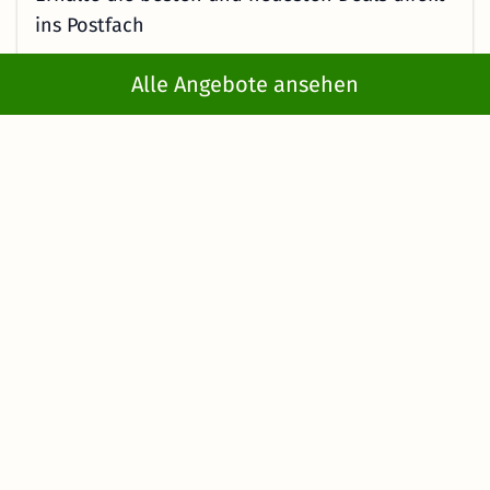
ins Postfach
Alle Angebote ansehen
Jetzt anmelden
Mit der Eingabe meiner E-Mail-Adresse bzw. durch Klick auf "Jetzt
anmelden" willige ich ein, regelmäßig E-Mails von KMW mit
Angeboten zu erhalten. Ich kann diese Einwilligung jederzeit
widerrufen. Es gelten die Hinweise in der
Datenschutzerklärung
.
Service & Hilfe