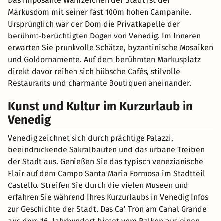
Das imposante Wahrzeichen der Stadt ist der
Markusdom mit seiner fast 100m hohen Campanile.
Ursprünglich war der Dom die Privatkapelle der
berühmt-berüchtigten Dogen von Venedig. Im Inneren
erwarten Sie prunkvolle Schätze, byzantinische Mosaiken
und Goldornamente. Auf dem berühmten Markusplatz
direkt davor reihen sich hübsche Cafés, stilvolle
Restaurants und charmante Boutiquen aneinander.
Kunst und Kultur im Kurzurlaub in
Venedig
Venedig zeichnet sich durch prächtige Palazzi,
beeindruckende Sakralbauten und das urbane Treiben
der Stadt aus. Genießen Sie das typisch venezianische
Flair auf dem Campo Santa Maria Formosa im Stadtteil
Castello. Streifen Sie durch die vielen Museen und
erfahren Sie während Ihres Kurzurlaubs in Venedig Infos
zur Geschichte der Stadt. Das Ca' Tron am Canal Grande
aus dem 16. Jahrhundert bietet vom Balkon aus einen