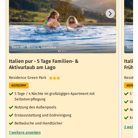
Torri del Benaco, Venetien
Torri 
Italien pur - 5 Tage Familien- &
Italie
Aktivurlaub am Lago
Frühs
Residence Green Park
Reside
HOTELTIPP
HOTELT
5 Tage / 4 Nächte im großzügigen Apartment mit
5 Ta
Selbstverpflegung
tägl
Nutzung des Außenpools
Nutz
Erstausstattung und Endreinigung
Erst
Bettwäsche und Handtücher
2 weite
1 weitere anzeigen