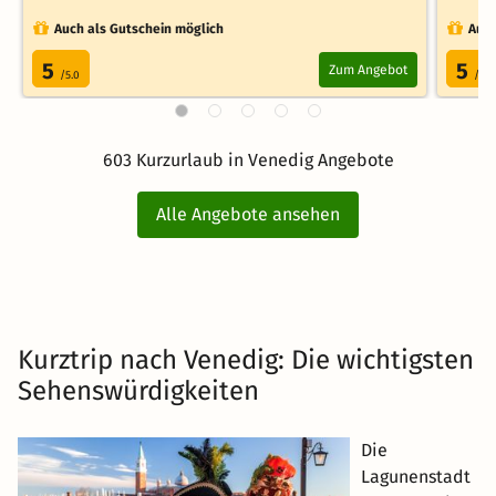
Auch als Gutschein möglich
Auch
5
5
Zum Angebot
/5.0
/5.0
603 Kurzurlaub in Venedig Angebote
Alle Angebote ansehen
Kurztrip nach Venedig: Die wichtigsten
Sehenswürdigkeiten
Die
Lagunenstadt