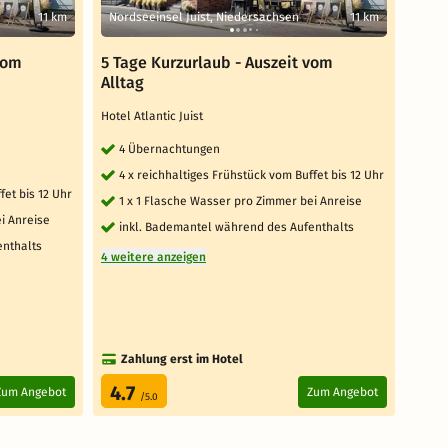
11 km
Nordseeinsel Juist, Niedersachsen
11 km
Nord
vom
5 Tage Kurzurlaub - Auszeit vom
6 Ta
Alltag
Ruhe
Hotel Atlantic Juist
Nords
4 Übernachtungen
6 
4 x reichhaltiges Frühstück vom Buffet bis 12 Uhr
täg
fet bis 12 Uhr
1 x 1 Flasche Wasser pro Zimmer bei Anreise
tä
Bu
i Anreise
inkl. Bademantel während des Aufenthalts
En
enthalts
4 weitere anzeigen
und
gr
1 weit
Au
Zahlung erst im Hotel
4.7
Zum Angebot
Zum Angebot
/5.0