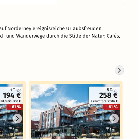
auf Norderney ereignisreiche Urlaubsfreuden.
ad- und Wanderwege durch die Stille der Natur: Cafés,
Koste
4 Tage
5 Tage
194 €
258 €
amtpreis:
388 €
Gesamtpreis:
516 €
- 61 %
- 61 %