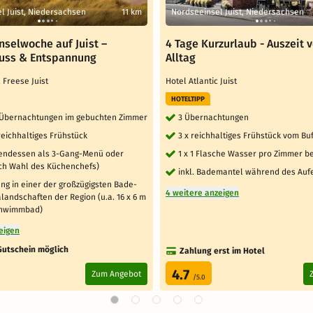
l Juist, Niedersachsen
11 km
Nordseeinsel Juist, Niedersachsen
nselwoche auf Juist –
4 Tage Kurzurlaub - Auszeit 
uss & Entspannung
Alltag
 Freese Juist
Hotel Atlantic Juist
HOTELTIPP
7 Übernachtungen im gebuchten Zimmer
3 Übernachtungen
reichhaltiges Frühstück
3 x reichhaltiges Frühstück vom Buf
bendessen als 3-Gang-Menü oder
1 x 1 Flasche Wasser pro Zimmer be
ach Wahl des Küchenchefs)
inkl. Bademantel während des Auf
ng in einer der großzügigsten Bade-
4 weitere anzeigen
andschaften der Region (u.a. 16 x 6 m
chwimmbad)
eigen
Gutschein möglich
Zahlung erst im Hotel
4.7
Zum Angebot
/5.0