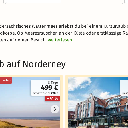
dersächsisches Wattenmeer erlebst du bei einem Kurzurlaub 
andkörbe. Ob Meeresrauschen an der Küste oder erstklassige R
ten auf deinen Besuch.
weiterlesen
b auf Norderney
rnierbar
8 Tage
499 €
Gesamtpreis:
998 €
Ges
- 41 %