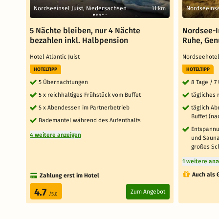
Nordseeinsel Juist, Niedersachsen
11 km
Nordseeinse
5 Nächte bleiben, nur 4 Nächte
Nordsee-I
bezahlen inkl. Halbpension
Ruhe, Gen
Hotel Atlantic Juist
Nordseehotel
HOTELTIPP
HOTELTIPP
5 Übernachtungen
8 Tage / 
5 x reichhaltiges Frühstück vom Buffet
tägliches 
5 x Abendessen im Partnerbetrieb
täglich A
Buffet (n
Bademantel während des Aufenthalts
Entspannu
4 weitere anzeigen
und Saunal
großes S
1 weitere anz
Auch als 
Zahlung erst im Hotel
4.7
Zum Angebot
/5.0