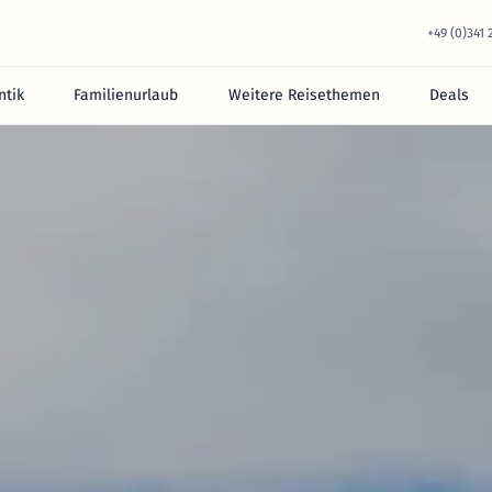
+49 (0)341
tik
Familienurlaub
Weitere Reisethemen
Deals