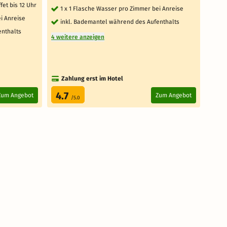
fet bis 12 Uhr
1 x 1 Flasche Wasser pro Zimmer bei Anreise
1 x
i Anreise
inkl. Bademantel während des Aufenthalts
in
enthalts
4 weitere anzeigen
4 weit
Zahlung erst im Hotel
Za
4.7
4.
Zum Angebot
Zum Angebot
/5.0