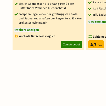
3 x reichh
täglich Abendessen als 3-Gang-Menü oder
Buffet (nach Wahl des Küchenchefs)
1 x 1 Flas
Entspannung in einer der großzügigsten Bade-
inkl. Bad
und Saunalandschaften der Region (u.a. 16 x 6 m
4 weitere an
großes Schwimmbad)
1 weitere anzeigen
Auch als Gutschein möglich
Zahlung e
4.7
Zum Angebot
/5.0