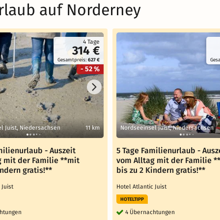
rlaub auf Norderney
4 Tage
314 €
Gesamtpreis:
627 €
Ges
- 52 %
l Juist, Niedersachsen
11 km
Nordseeinsel Juist, Niedersachsen
ilienurlaub - Auszeit
5 Tage Familienurlaub - Ausz
 mit der Familie **mit
vom Alltag mit der Familie *
indern gratis!**
bis zu 2 Kindern gratis!**
c Juist
Hotel Atlantic Juist
HOTELTIPP
htungen
4 Übernachtungen