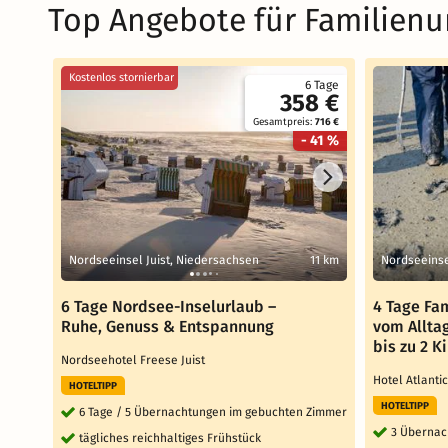
Top Angebote für Familienu
Kostenlos stornierbar
6 Tage
358 €
Gesamtpreis:
716 €
- 41 %
Nordseeinsel Juist, Niedersachsen
11 km
Nordseeinse
6 Tage Nordsee-Inselurlaub –
4 Tage Fam
Ruhe, Genuss & Entspannung
vom Alltag
bis zu 2 K
Nordseehotel Freese Juist
Hotel Atlanti
HOTELTIPP
HOTELTIPP
6 Tage / 5 Übernachtungen im gebuchten Zimmer
3 Übernac
tägliches reichhaltiges Frühstück