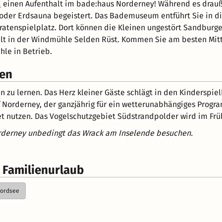
d
einen Aufenthalt im bade:haus Norderney! Während es drauße
er Erdsauna begeistert. Das Bademuseum entführt Sie in die 
ratenspielplatz. Dort können die Kleinen ungestört Sandbur
alt in der Windmühle Selden Rüst. Kommen Sie am besten Mitt
hle in Betrieb.
ten
n zu lernen. Das Herz kleiner Gäste schlägt in den Kinderspi
f Norderney, der ganzjährig für ein wetterunabhängiges Progr
et nutzen. Das Vogelschutzgebiet Südstrandpolder wird im Fr
orderney unbedingt das Wrack am Inselende besuchen.
 Familienurlaub
Nordsee