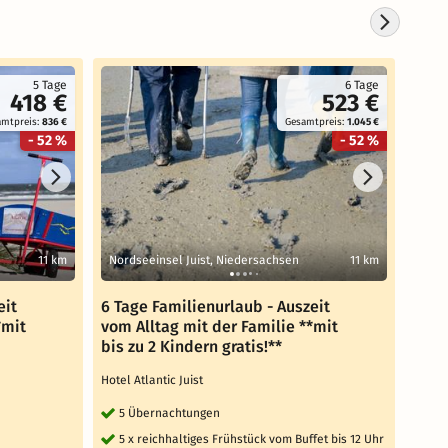
5 Tage
6 Tage
418 €
523 €
amtpreis:
836 €
Gesamtpreis:
1.045 €
- 52 %
- 52 %
11 km
Nordseeinsel Juist, Niedersachsen
11 km
Nord
eit
6 Tage Familienurlaub - Auszeit
7 Ta
*mit
vom Alltag mit der Familie **mit
vom 
bis zu 2 Kindern gratis!**
bis z
Hotel Atlantic Juist
Hotel 
5 Übernachtungen
6 
5 x reichhaltiges Frühstück vom Buffet bis 12 Uhr
6 x