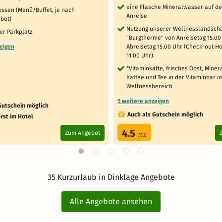
eine Flasche Mineralwasser auf d
essen (Menü/Buffet, je nach
Anreise
bot)
Nutzung unserer Wellnesslandscha
er Parkplatz
"Burgtherme" von Anreisetag 15.00
zeigen
Abreisetag 15.00 Uhr (Check-out H
11.00 Uhr).
*Vitaminsäfte, frisches Obst, Miner
Kaffee und Tee in der Vitaminbar i
Wellnessbereich
5 weitere anzeigen
Gutschein möglich
Auch als Gutschein möglich
rst im Hotel
4.5
Zum Angebot
/5.0
35 Kurzurlaub in Dinklage Angebote
Alle Angebote ansehen