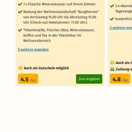
1 x Flasche Mineralwasser auf Ihrem Zimmer
3 x Abend
Tagesange
Nutzung der Wellnesslandschaft "Burgtherme"
von Anreisetag 15.00 Uhr bis Abreisetag 15.00
kostenfrei
Uhr (Check-out Hotelzimmer: 11.00 Uhr).
2 weitere an
*Vitaminsäfte, frisches Obst, Mineralwasser,
Kaffee und Tee in der Vitaminbar im
Wellnessbereich
5 weitere anzeigen
Auch als 
Auch als Gutschein möglich
Zahlung e
4.5
4.8
Zum Angebot
/5.0
/5.0