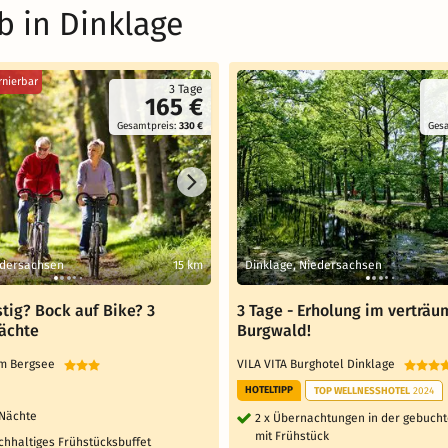
b in Dinklage
rnierbar
3 Tage
165 €
Gesamtpreis:
330 €
Ges
dersachsen
15 km
Dinklage, Niedersachsen
tig? Bock auf Bike? 3
3 Tage - Erholung im verträu
Nächte
Burgwald!
um Bergsee
VILA VITA Burghotel Dinklage
HOTELTIPP
TOP WELLNESSHOTEL
2024
 Nächte
2 x Übernachtungen in der gebucht
mit Frühstück
ichhaltiges Frühstücksbuffet