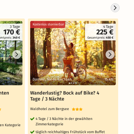
Kostenlos stornierbar
3 Tage
4 Tage
170 €
225 €
amtpreis:
340 €
Gesamtpreis:
450 €
Damme, Niedersachsen
15 km
Dink
mten
Wanderlustig? Bock auf Bike? 4
3 Ta
Tage / 3 Nächte
Cand
Waldhotel zum Bergsee
VILA 
TOP 
4 Tage / 3 Nächte in der gewählten
Zimmerkategorie
en Kategorie
2 
mi
täglich reichhaltiges Frühstück vom Buffet