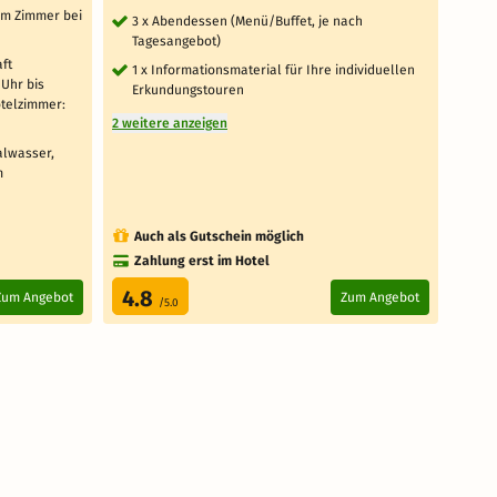
em Zimmer bei
ei
3 x Abendessen (Menü/Buffet, je nach
An
Tagesangebot)
ft
1 x
1 x Informationsmaterial für Ihre individuellen
 Uhr bis
Zi
Erkundungstouren
otelzimmer:
1 
2 weitere anzeigen
Ab
alwasser,
8 weit
m
Auch als Gutschein möglich
Au
Zahlung erst im Hotel
4.8
4.
Zum Angebot
Zum Angebot
/5.0