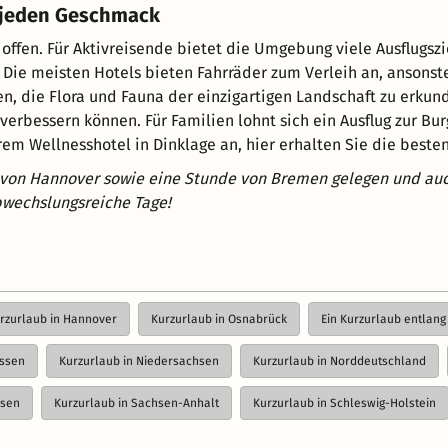
r jeden Geschmack
 offen. Für Aktivreisende bietet die Umgebung viele Ausflugs
e meisten Hotels bieten Fahrräder zum Verleih an, ansonsten
, die Flora und Fauna der einzigartigen Landschaft zu erkund
verbessern können. Für Familien lohnt sich ein Ausflug zur B
rem Wellnesshotel in Dinklage an, hier erhalten Sie die besten
h von Hannover sowie eine Stunde von Bremen gelegen und auch
bwechslungsreiche Tage!
rzurlaub in Hannover
Kurzurlaub in Osnabrück
Ein Kurzurlaub entlang
essen
Kurzurlaub in Niedersachsen
Kurzurlaub in Norddeutschland
hsen
Kurzurlaub in Sachsen-Anhalt
Kurzurlaub in Schleswig-Holstein