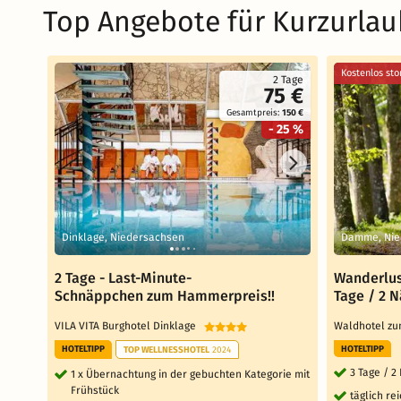
Top Angebote für Kurzurlau
Kostenlos sto
2 Tage
75 €
Gesamtpreis:
150 €
- 25 %
Dinklage, Niedersachsen
Damme, Nie
2 Tage - Last-Minute-
Wanderlus
Schnäppchen zum Hammerpreis!!
Tage / 2 
VILA VITA Burghotel Dinklage
Waldhotel z
HOTELTIPP
HOTELTIPP
TOP WELLNESSHOTEL
2024
3 Tage / 2
1 x Übernachtung in der gebuchten Kategorie mit
Frühstück
täglich re