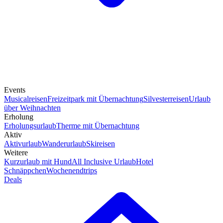
Events
Musicalreisen
Freizeitpark mit Übernachtung
Silvesterreisen
Urlaub
über Weihnachten
Erholung
Erholungsurlaub
Therme mit Übernachtung
Aktiv
Aktivurlaub
Wanderurlaub
Skireisen
Weitere
Kurzurlaub mit Hund
All Inclusive Urlaub
Hotel
Schnäppchen
Wochenendtrips
Deals