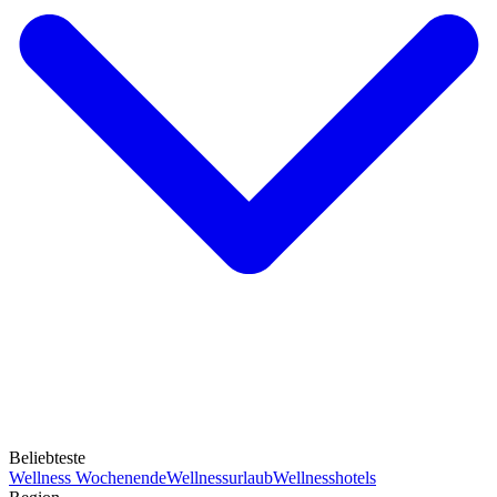
Beliebteste
Wellness Wochenende
Wellnessurlaub
Wellnesshotels