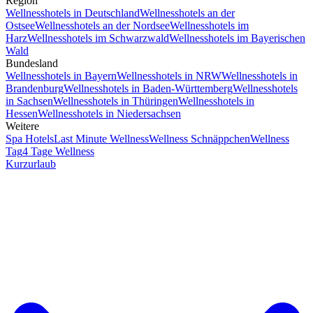
Region
Wellnesshotels in Deutschland
Wellnesshotels an der
Ostsee
Wellnesshotels an der Nordsee
Wellnesshotels im
Harz
Wellnesshotels im Schwarzwald
Wellnesshotels im Bayerischen
Wald
Bundesland
Wellnesshotels in Bayern
Wellnesshotels in NRW
Wellnesshotels in
Brandenburg
Wellnesshotels in Baden-Württemberg
Wellnesshotels
in Sachsen
Wellnesshotels in Thüringen
Wellnesshotels in
Hessen
Wellnesshotels in Niedersachsen
Weitere
Spa Hotels
Last Minute Wellness
Wellness Schnäppchen
Wellness
Tag
4 Tage Wellness
Kurzurlaub