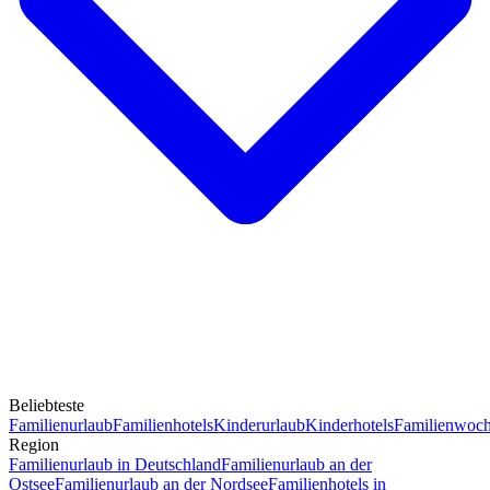
Beliebteste
Familienurlaub
Familienhotels
Kinderurlaub
Kinderhotels
Familienwoc
Region
Familienurlaub in Deutschland
Familienurlaub an der
Ostsee
Familienurlaub an der Nordsee
Familienhotels in