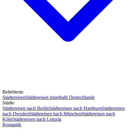
Beliebteste
Städtereisen
Städtereisen innerhalb Deutschlands
Städte
Städtereisen nach Berlin
Städtereisen nach Hamburg
Städtereisen
nach Dresden
Städtereisen nach München
Städtereisen nach
Köln
Städtereisen nach Leipzig
Romantik