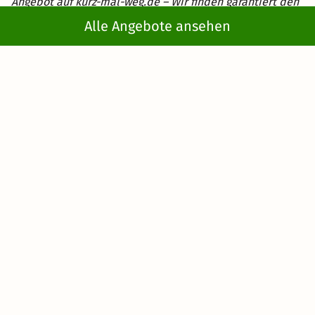
Angebot auf kurz-mal-weg.de – Wir finden garantiert den
passenden Deal für Sie!
Alle Angebote ansehen
Kurzreisen
>
Wochenendreisen
> Entspannungswochenende
Newsletter abonnieren
Erhalte die besten und neuesten Deals direkt
ins Postfach
Jetzt anmelden
Mit der Eingabe meiner E-Mail-Adresse bzw. durch Klick auf "Jetzt
anmelden" willige ich ein, regelmäßig E-Mails von KMW mit
Angeboten zu erhalten. Ich kann diese Einwilligung jederzeit