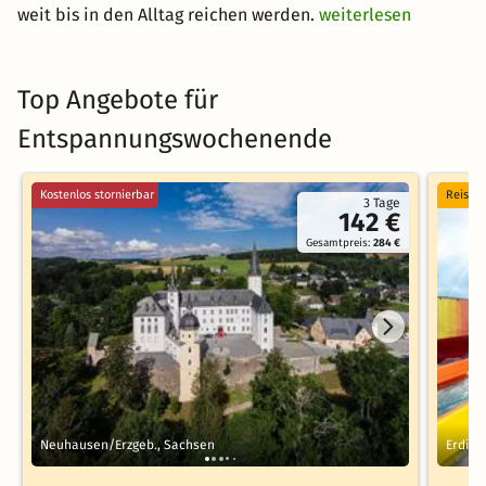
weit bis in den Alltag reichen werden.
weiterlesen
Top Angebote für
Entspannungswochenende
Kostenlos stornierbar
Reise 
3 Tage
142 €
Gesamtpreis:
284 €
Neuhausen/Erzgeb., Sachsen
Erding