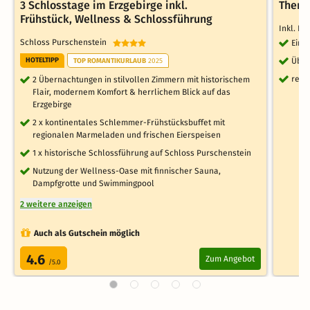
3 Schlosstage im Erzgebirge inkl.
Therm
Frühstück, Wellness & Schlossführung
Inkl. H
Schloss Purschenstein
Eint
HOTELTIPP
Über
TOP ROMANTIKURLAUB
2025
reic
2 Übernachtungen in stilvollen Zimmern mit historischem
Flair, modernem Komfort & herrlichem Blick auf das
Erzgebirge
2 x kontinentales Schlemmer-Frühstücksbuffet mit
regionalen Marmeladen und frischen Eierspeisen
1 x historische Schlossführung auf Schloss Purschenstein
Nutzung der Wellness-Oase mit finnischer Sauna,
Dampfgrotte und Swimmingpool
2 weitere anzeigen
Auch als Gutschein möglich
4.6
Zum Angebot
/5.0