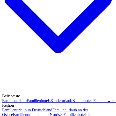
Beliebteste
Familienurlaub
Familienhotels
Kinderurlaub
Kinderhotels
Familienwoc
Region
Familienurlaub in Deutschland
Familienurlaub an der
Ostsee
Familienurlaub an der Nordsee
Familienhotels in