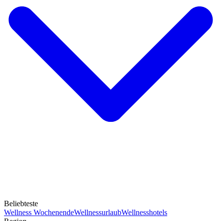
Beliebteste
Wellness Wochenende
Wellnessurlaub
Wellnesshotels