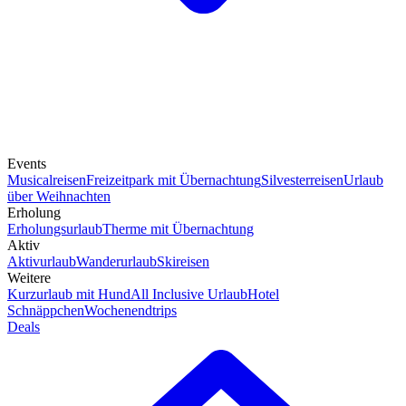
Events
Musicalreisen
Freizeitpark mit Übernachtung
Silvesterreisen
Urlaub
über Weihnachten
Erholung
Erholungsurlaub
Therme mit Übernachtung
Aktiv
Aktivurlaub
Wanderurlaub
Skireisen
Weitere
Kurzurlaub mit Hund
All Inclusive Urlaub
Hotel
Schnäppchen
Wochenendtrips
Deals