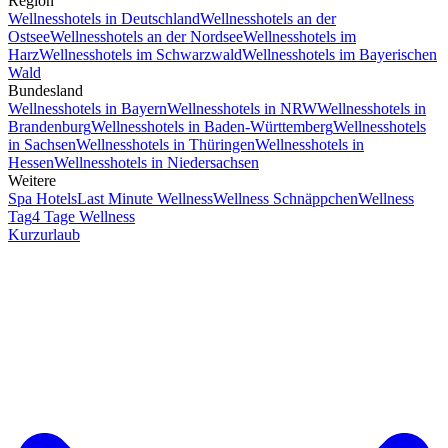
Region
Wellnesshotels in Deutschland
Wellnesshotels an der
Ostsee
Wellnesshotels an der Nordsee
Wellnesshotels im
Harz
Wellnesshotels im Schwarzwald
Wellnesshotels im Bayerischen
Wald
Bundesland
Wellnesshotels in Bayern
Wellnesshotels in NRW
Wellnesshotels in
Brandenburg
Wellnesshotels in Baden-Württemberg
Wellnesshotels
in Sachsen
Wellnesshotels in Thüringen
Wellnesshotels in
Hessen
Wellnesshotels in Niedersachsen
Weitere
Spa Hotels
Last Minute Wellness
Wellness Schnäppchen
Wellness
Tag
4 Tage Wellness
Kurzurlaub