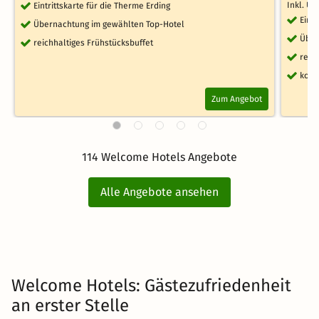
Inkl. Ü
Eintrittskarte für die Therme Erding
Eint
Übernachtung im gewählten Top-Hotel
Über
reichhaltiges Frühstücksbuffet
reic
kost
Zum Angebot
114 Welcome Hotels Angebote
Alle Angebote ansehen
Welcome Hotels: Gästezufriedenheit
an erster Stelle