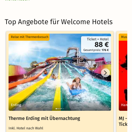
Top Angebote für Welcome Hotels
Reise mit Thermenbesuch
Musical
Ticket + Hotel
88 €
Gesamtpreis:
176 €
Erding
Hambu
Therme Erding mit Übernachtung
MJ - 
Ticke
Inkl. Hotel nach Wahl