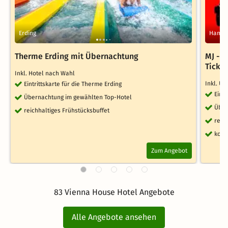
Erding
Hambu
Therme Erding mit Übernachtung
MJ - 
Ticke
Inkl. Hotel nach Wahl
Inkl. Ü
Eintrittskarte für die Therme Erding
Eint
Übernachtung im gewählten Top-Hotel
Über
reichhaltiges Frühstücksbuffet
reic
kost
Zum Angebot
83 Vienna House Hotel Angebote
Alle Angebote ansehen