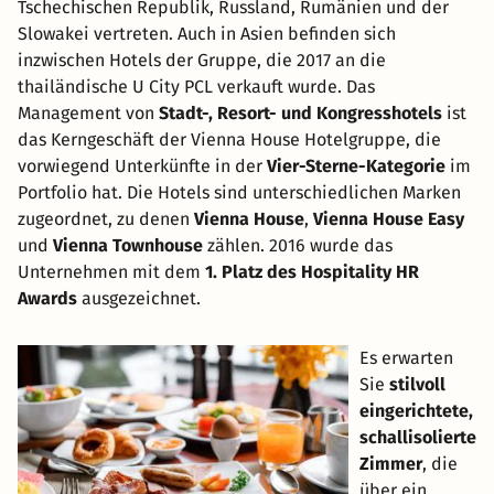
Tschechischen Republik, Russland, Rumänien und der
Slowakei vertreten. Auch in Asien befinden sich
inzwischen Hotels der Gruppe, die 2017 an die
thailändische U City PCL verkauft wurde. Das
Management von
Stadt-, Resort- und Kongresshotels
ist
das Kerngeschäft der Vienna House Hotelgruppe, die
vorwiegend Unterkünfte in der
Vier-Sterne-Kategorie
im
Portfolio hat. Die Hotels sind unterschiedlichen Marken
zugeordnet, zu denen
Vienna House
,
Vienna House Easy
und
Vienna Townhouse
zählen. 2016 wurde das
Unternehmen mit dem
1. Platz des Hospitality HR
Awards
ausgezeichnet.
Es erwarten
Sie
stilvoll
eingerichtete,
schallisolierte
Zimmer
, die
über ein