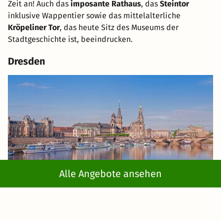
Zeit an! Auch das
imposante Rathaus
, das
Steintor
inklusive Wappentier sowie das mittelalterliche
Kröpeliner Tor
, das heute Sitz des Museums der
Stadtgeschichte ist, beeindrucken.
Dresden
Alle Angebote ansehen
Die sächsische Landeshauptstadt
Dresden
liegt an der
Elbe und wird aufgrund ihrer
schönen Barockbauten