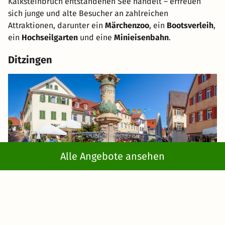
Kalksteinbruch entstandenen See handelt – erfreuen
sich junge und alte Besucher an zahlreichen
Attraktionen, darunter ein
Märchenzoo
, ein
Bootsverleih
,
ein
Hochseilgarten
und eine
Minieisenbahn
.
Ditzingen
Alle Angebote ansehen
Ditzingen
ist eine in Baden-Württemberg gelegene Stadt,
die an den Nordwesten Stuttgarts grenzt. Der Ort wird in