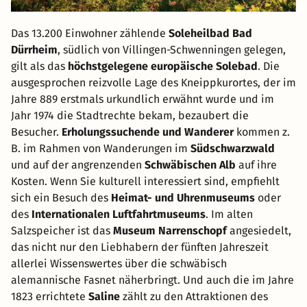
Das 13.200 Einwohner zählende
Soleheilbad Bad
Dürrheim
, südlich von Villingen-Schwenningen gelegen,
gilt als das
höchstgelegene europäische Solebad
. Die
ausgesprochen reizvolle Lage des Kneippkurortes, der im
Jahre 889 erstmals urkundlich erwähnt wurde und im
Jahr 1974 die Stadtrechte bekam, bezaubert die
Besucher.
Erholungssuchende und Wanderer
kommen z.
B. im Rahmen von Wanderungen im
Südschwarzwald
und auf der angrenzenden
Schwäbischen Alb
auf ihre
Kosten. Wenn Sie kulturell interessiert sind, empfiehlt
sich ein Besuch des
Heimat- und Uhrenmuseums
oder
des
Internationalen Luftfahrtmuseums
. Im alten
Salzspeicher ist das
Museum Narrenschopf
angesiedelt,
das nicht nur den Liebhabern der fünften Jahreszeit
allerlei Wissenswertes über die schwäbisch
alemannische Fasnet näherbringt. Und auch die im Jahre
1823 errichtete
Saline
zählt zu den Attraktionen des