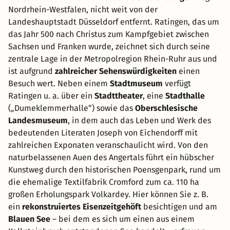
Nordrhein-Westfalen, nicht weit von der
Landeshauptstadt Düsseldorf entfernt. Ratingen, das um
das Jahr 500 nach Christus zum Kampfgebiet zwischen
Sachsen und Franken wurde, zeichnet sich durch seine
zentrale Lage in der Metropolregion Rhein-Ruhr aus und
ist aufgrund
zahlreicher Sehenswürdigkeiten
einen
Besuch wert. Neben einem
Stadtmuseum
verfügt
Ratingen u. a. über ein
Stadttheater
, eine
Stadthalle
(„Dumeklemmerhalle“) sowie das
Oberschlesische
Landesmuseum
, in dem auch das Leben und Werk des
bedeutenden Literaten Joseph von Eichendorff mit
zahlreichen Exponaten veranschaulicht wird. Von den
naturbelassenen Auen des Angertals führt ein hübscher
Kunstweg durch den historischen Poensgenpark, rund um
die ehemalige Textilfabrik Cromford zum ca. 110 ha
großen Erholungspark Volkardey. Hier können Sie z. B.
ein
rekonstruiertes Eisenzeitgehöft
besichtigen und am
Blauen See
– bei dem es sich um einen aus einem