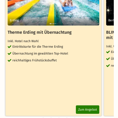
Erding
Berlin
Therme Erding mit Übernachtung
BLIND
mit T
Inkl. Hotel nach Wahl
Inkl. Üb
Eintrittskarte für die Therme Erding
Eint
Übernachtung im gewählten Top-Hotel
Über
reichhaltiges Frühstücksbuffet
reic
Zum Angebot