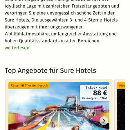
idyllische Lage mit zahlreichen Freizeitangeboten und
verbringen Sie eine unvergesslich schöne Zeit in den
Sure Hotels. Die ausgewählten 3- und 4-Sterne-Hotels
überzeugen mit ihrer ungezwungenen
Wohlfühlatmosphäre, umfangreicher Ausstattung und
hohen Qualitätsstandards in allen Bereichen.
weiterlesen
Top Angebote für Sure Hotels
Reise mit Thermenbesuch
Musical
Ticket + Hotel
88 €
Gesamtpreis:
176 €