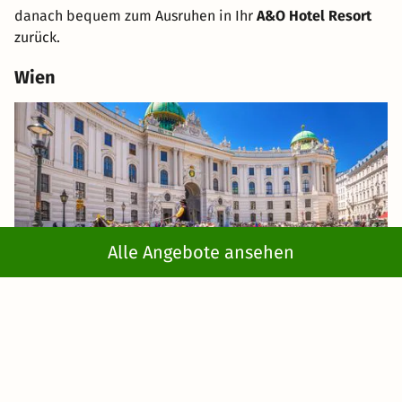
danach bequem zum Ausruhen in Ihr
A&O Hotel Resort
zurück.
Wien
Alle Angebote ansehen
Wien,
Hauptstadt von Österreich und ehemalige
Kaiserstadt
, begeistert mit
Kunst und Kultur
. Der Wiener
Charme zeigt sich am ehesten in einem
Wiener