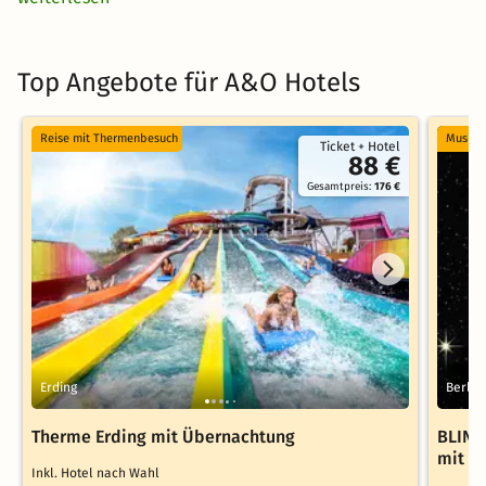
Top Angebote für A&O Hotels
Reise mit Thermenbesuch
Musical
Ticket + Hotel
88 €
Gesamtpreis:
176 €
Erding
Berlin
Therme Erding mit Übernachtung
BLIND
mit T
Inkl. Hotel nach Wahl