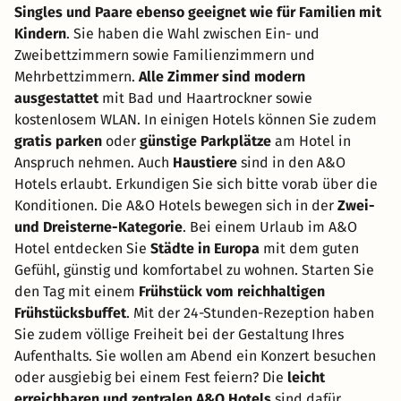
Singles und Paare ebenso geeignet wie für Familien mit
Kindern
. Sie haben die Wahl zwischen Ein- und
Zweibettzimmern sowie Familienzimmern und
Mehrbettzimmern.
Alle Zimmer sind modern
ausgestattet
mit Bad und Haartrockner sowie
kostenlosem WLAN. In einigen Hotels können Sie zudem
gratis parken
oder
günstige Parkplätze
am Hotel in
Anspruch nehmen. Auch
Haustiere
sind in den A&O
Hotels erlaubt. Erkundigen Sie sich bitte vorab über die
Konditionen. Die A&O Hotels bewegen sich in der
Zwei-
und Dreisterne-Kategorie
. Bei einem Urlaub im A&O
Hotel entdecken Sie
Städte in Europa
mit dem guten
Gefühl, günstig und komfortabel zu wohnen. Starten Sie
den Tag mit einem
Frühstück vom reichhaltigen
Frühstücksbuffet
. Mit der 24-Stunden-Rezeption haben
Sie zudem völlige Freiheit bei der Gestaltung Ihres
Aufenthalts. Sie wollen am Abend ein Konzert besuchen
oder ausgiebig bei einem Fest feiern? Die
leicht
erreichbaren und zentralen A&O Hotels
sind dafür