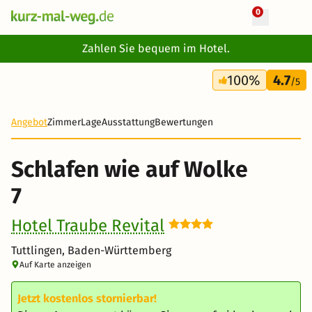
0
+ 14 Fotos
Zahlen Sie bequem im Hotel.
3 Tage
100%
4.7
158 €
/5
Angebot
Zimmer
Lage
Ausstattung
Bewertungen
Schlafen wie auf Wolke
7
Hotel Traube Revital
Tuttlingen, Baden-Württemberg
Auf Karte anzeigen
Jetzt kostenlos stornierbar!