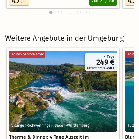
4.7
4.7
Zum Angebot
/5.0
/
Weitere Angebote in der Umgebung
Kostenlos stornierbar
Kostenl
4 Tage
249 €
Gesamtpreis:
498 €
Villingen-Schwenningen, Baden-Württemberg
Tuttli
Therme & Dinner: 4 Tage Auszeit im
Blumi