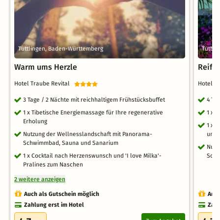
Tuttlingen, Baden-Württemberg
Tuttli
Warm ums Herzle
Reif f
Hotel Traube Revital
Hotel T
3 Tage / 2 Nächte mit reichhaltigem Frühstücksbuffet
4 Ta
1 x Tibetische Energiemassage für Ihre regenerative
1 x 
Erholung
1 x 
Nutzung der Wellnesslandschaft mit Panorama-
und 
Schwimmbad, Sauna und Sanarium
Nutz
1 x Cocktail nach Herzenswunsch und 'I love Milka'-
Schw
Pralines zum Naschen
2 weitere anzeigen
Auch als Gutschein möglich
Auch
Zahlung erst im Hotel
Zahl