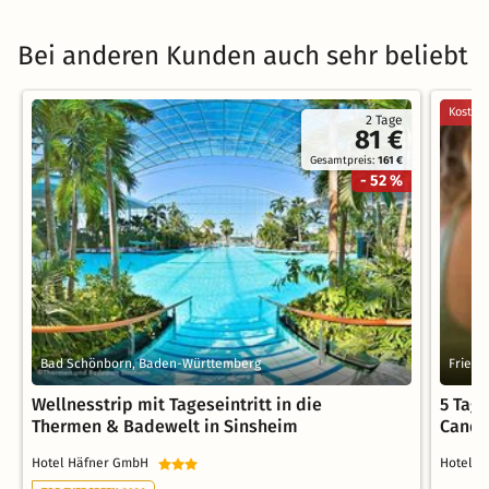
Bei anderen Kunden auch sehr beliebt
Kostenl
2 Tage
81 €
Gesamtpreis:
161 €
- 52 %
Bad Schönborn, Baden-Württemberg
Friedr
Wellnesstrip mit Tageseintritt in die
5 Tag
Thermen & Badewelt in Sinsheim
Candl
Hotel Häfner GmbH
Hotel 