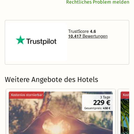
Rechtliches Problem melden
Weitere Angebote des Hotels
Kostenlos stornierbar
Kostenl
3 Tage
229 €
Gesamtpreis:
458 €