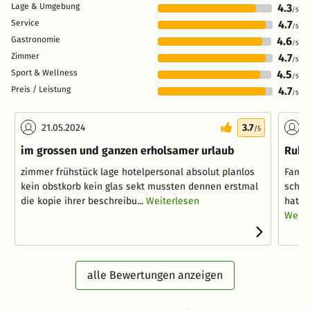
Lage & Umgebung
4.3
/5
Service
4.7
/5
Gastronomie
4.6
/5
Zimmer
4.7
/5
Sport & Wellness
4.5
/5
Preis / Leistung
4.7
/5
21.05.2024
3.7
2
/5
im grossen und ganzen erholsamer urlaub
Ruhi
zimmer frühstück lage hotelpersonal absolut planlos
Famil
kein obstkorb kein glas sekt mussten dennen erstmal
schön
die kopie ihrer beschreibu...
Weiterlesen
hat m
Weite
alle Bewertungen anzeigen