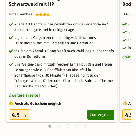
Schwarzwald mit HP
Bodens
Hotel Sombea
LEGERE 
4 Tage / 3 Nächte in der gewählten Zimmerkategorie im 4
3 Üb
Sterne-Design Hotel in ruhiger Lage
3 x 
täglich am Morgen ein reichhaltiges kalt-warmes
1 x 
Frühstücksbuffet mit Eierspeisen und Cerealien
inkl
täglich am Abend 3-Gang Menü nach Wahl des Küchenchefs
oder in Buffetform
6 weite
DreiWelten-Card mit zahlreichen Ermäßigungen und freien
Leistungen wie z. B. Schifffahrt am Rheinfall in
Schaffhausen (ca. 30 Minuten) 1 Tageseintritt zu den
Triberger Wasserfällen oder Eintritt in die Solemar-Therme
Bad Dürrheim (3 Stunden)
2 weitere anzeigen
Auch als Gutschein möglich
Auch
4.5
4.5
Zum Angebot
/5.0