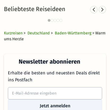
Beliebteste Reiseideen
Romantische Hotels in
Rom
Süddeutschland
42 €
1789 Angebote
ab
Kurzreisen
>
Deutschland
>
Baden-Württemberg
> Warm
ums Herzle
Newsletter abonnieren
Erhalte die besten und neuesten Deals direkt
ins Postfach
Jetzt anmelden