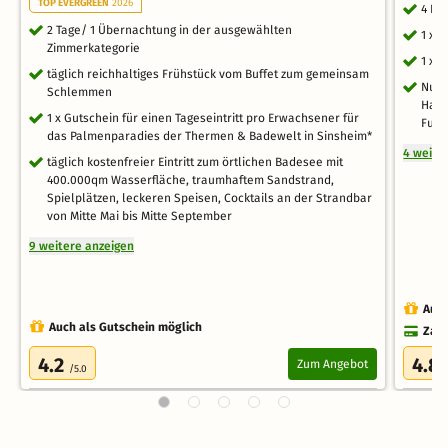
TOP EVERGREEN
2026
4 Nä
2 Tage/ 1 Übernachtung in der ausgewählten
1 x 
Zimmerkategorie
1 x 
täglich reichhaltiges Frühstück vom Buffet zum gemeinsam
Nutz
Schlemmen
Hall
1 x Gutschein für einen Tageseintritt pro Erwachsener für
Fußb
das Palmenparadies der Thermen & Badewelt in Sinsheim*
4 weite
täglich kostenfreier Eintritt zum örtlichen Badesee mit
400.000qm Wasserfläche, traumhaftem Sandstrand,
Spielplätzen, leckeren Speisen, Cocktails an der Strandbar
von Mitte Mai bis Mitte September
9 weitere anzeigen
Auch
Auch als Gutschein möglich
Zahl
4.2
4.8
Zum Angebot
/5.0