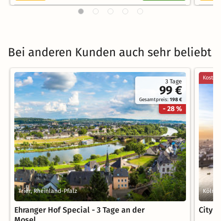
Bei anderen Kunden auch sehr beliebt
Kostenl
3 Tage
99 €
Gesamtpreis:
198 €
- 28 %
Trier, Rheinland-Pfalz
Köln, 
Ehranger Hof Special - 3 Tage an der
City T
Mosel