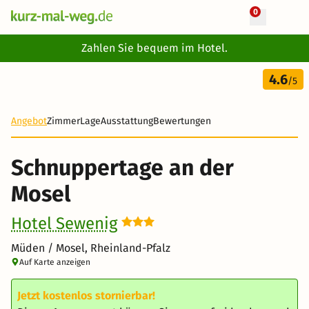
0
+ 15 Fotos
Zahlen Sie bequem im Hotel.
3 Tage
4.6
170 €
/5
Angebot
Zimmer
Lage
Ausstattung
Bewertungen
Schnuppertage an der
Mosel
Hotel Sewenig
Müden / Mosel, Rheinland-Pfalz
Auf Karte anzeigen
Jetzt kostenlos stornierbar!