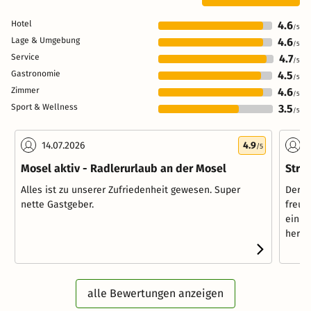
Hotel
4.6
/5
Lage & Umgebung
4.6
/5
Service
4.7
/5
Gastronomie
4.5
/5
Zimmer
4.6
/5
Sport & Wellness
3.5
/5
14.07.2026
4.9
1
/5
Mosel aktiv - Radlerurlaub an der Mosel
Stre
Alles ist zu unserer Zufriedenheit gewesen. Super
Der E
nette Gastgeber.
freun
ein k
hervor
alle Bewertungen anzeigen