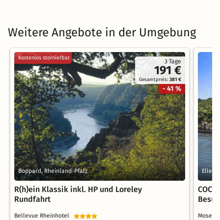
Weitere Angebote in der Umgebung
Kostenlos stornierbar
3 Tage
191 €
Gesamtpreis:
381 €
- 41 %
Boppard, Rheinland-Pfalz
Ellenz
R(h)ein Klassik inkl. HP und Loreley
COCHE
Rundfahrt
Besuc
Bellevue Rheinhotel
Mosels