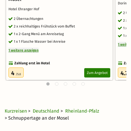
Dorint 
Hotel Ehranger Hof
2 Üb
2 Übernachtungen
2 x 
2 x reichhaltiges Frühstück vom Buffet
1 x 
1 x 2-Gang Menü am Anreisetag
1 x 
1 x 1 Flasche Wasser bei Anreise
1 weite
1 weitere anzeigen
Zahlung erst im Hotel
Zahl
4
4.7
Zum Angebot
/5.0
/
Kurzreisen
>
Deutschland
>
Rheinland-Pfalz
> Schnuppertage an der Mosel