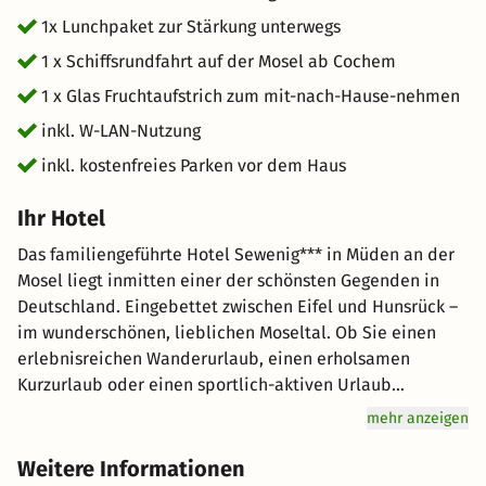
1x Lunchpaket zur Stärkung unterwegs
1 x Schiffsrundfahrt auf der Mosel ab Cochem
1 x Glas Fruchtaufstrich zum mit-nach-Hause-nehmen
inkl. W-LAN-Nutzung
inkl. kostenfreies Parken vor dem Haus
Ihr Hotel
Das familiengeführte Hotel Sewenig*** in Müden an der
Mosel liegt inmitten einer der schönsten Gegenden in
Deutschland. Eingebettet zwischen Eifel und Hunsrück –
im wunderschönen, lieblichen Moseltal. Ob Sie einen
erlebnisreichen Wanderurlaub, einen erholsamen
Kurzurlaub oder einen sportlich-aktiven Urlaub
bevorzugen, all das finden Sie bei uns. In unseren
mehr anzeigen
Zimmern genießen Sie Ruhe und Komfort. Wer bei uns im
Sewenig wohnt, der fühlt sich wohl und genießt die
Weitere Informationen