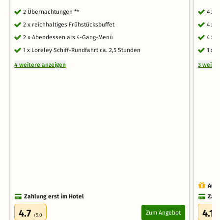
2 Übernachtungen **
4 x 
2 x reichhaltiges Frühstücksbuffet
4 x 
2 x Abendessen als 4-Gang-Menü
4 x 
1 x Loreley Schiff-Rundfahrt ca. 2,5 Stunden
1 x 
4 weitere anzeigen
3 weite
Auch
Zahlung erst im Hotel
Zahl
4.7
4.1
Zum Angebot
/5.0
/