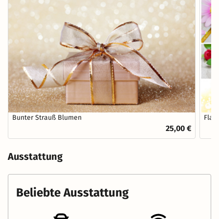
Bunter Strauß Blumen
Flas
25,00 €
Ausstattung
Beliebte Ausstattung