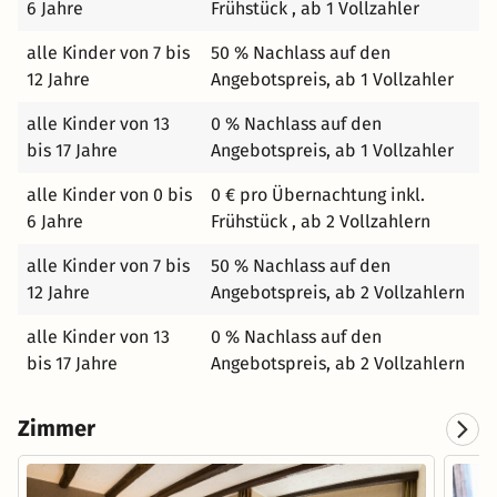
6 Jahre
Frühstück , ab 1 Vollzahler
Besuch der Burg Eltz, informieren wir Sie gerne
ausführlich und kompetent. Übrigens das deutsche Eck
alle Kinder von 7 bis
50 % Nachlass auf den
mit dem Reiterdenkmal von Kaiser Wilhelm in Koblenz
12 Jahre
Angebotspreis, ab 1 Vollzahler
erreichen Sie von uns aus binnen einer halben Stunde.
Nehmen Sie sich die Zeit, es zu genießen.
alle Kinder von 13
0 % Nachlass auf den
bis 17 Jahre
Angebotspreis, ab 1 Vollzahler
alle Kinder von 0 bis
0 € pro Übernachtung inkl.
6 Jahre
Frühstück , ab 2 Vollzahlern
alle Kinder von 7 bis
50 % Nachlass auf den
12 Jahre
Angebotspreis, ab 2 Vollzahlern
alle Kinder von 13
0 % Nachlass auf den
bis 17 Jahre
Angebotspreis, ab 2 Vollzahlern
Zimmer