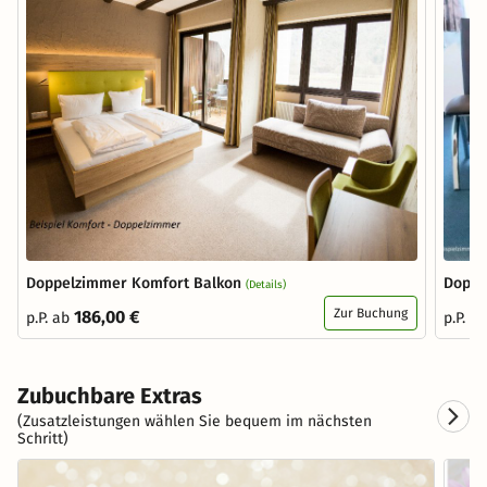
Doppelzimmer Komfort Balkon
Doppe
(Details)
Zur Buchung
186,00 €
p.P. ab
p.P. a
Zubuchbare Extras
(Zusatzleistungen wählen Sie bequem im nächsten
Schritt)