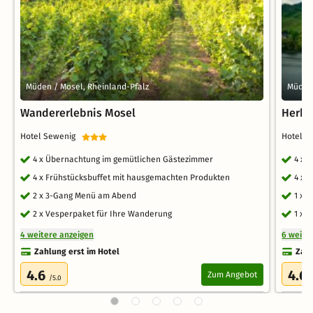
Müden / Mosel, Rheinland-Pfalz
Müden 
Wandererlebnis Mosel
Herbs
Hotel Sewenig
Hotel 
4 x Übernachtung im gemütlichen Gästezimmer
4 x 
4 x Frühstücksbuffet mit hausgemachten Produkten
4 x 
2 x 3-Gang Menü am Abend
1 x 
2 x Vesperpaket für Ihre Wanderung
1 x 
4 weitere anzeigen
6 weite
Zahlung erst im Hotel
Zahl
4.6
4.6
Zum Angebot
/5.0