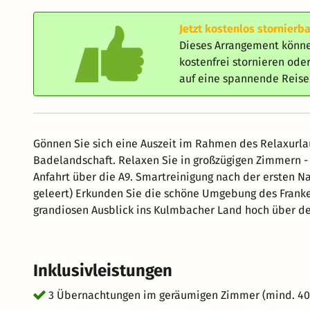
Jetzt kostenlos stornierba
Dieses Arrangement könne
kostenfrei stornieren od
auf eine spannende Reis
Gönnen Sie sich eine Auszeit im Rahmen des Relaxurla
Badelandschaft. Relaxen Sie in großzügigen Zimmern - alle mit Balkon- in ruhige
Anfahrt über die A9. Smartreinigung nach der ersten N
geleert) Erkunden Sie die schöne Umgebung des Frankenwaldes und des Fichtelgebirges. Genießen Sie den
grandiosen Ausblick ins Kulmbacher Land hoch über dem
Panoramablick und genießen Sie die wildromantische 
einem Spaziergang. Freuen Sie sich zusätzlich im Rahmen Ihrer Relaxtage auf folgende Leistung:
Aufenthaltszeitraum: 01.01. bis 31.03. erhalten Sie ein Sa
Inklusivleistungen
eine Eintrittskarte p. Pers. f. d. Deutsche Dampflokmuseum in Neuenmarkt Aufentha
erhalten Sie eine Eintrittskarte p. Pers. für den Wildpark in Mehlmeisel Aufenthaltsz
3 Übernachtungen im geräumigen Zimmer (mind. 4
erhalten Sie ein Salz Öl Duschpeeling zur Eigenanwendung p. Person. Weitere Angebot