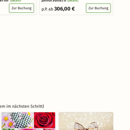
erior
Juniorsuite/n
(Details)
(Details)
306,00 €
Zur Buchung
Zur Buchung
p.P. ab
em im nächsten Schritt)