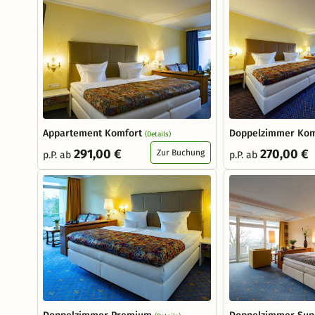
Appartement Komfort
Doppelzimmer Ko
(Details)
291,00 €
270,00 €
Zur Buchung
p.P. ab
p.P. ab