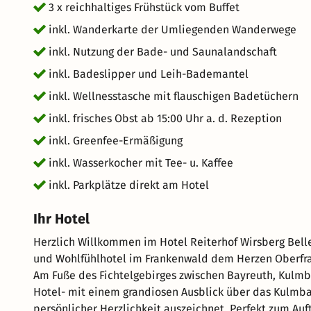
3 x reichhaltiges Frühstück vom Buffet
weitere attraktive Relax-Angebote mit 4 oder 6 Übern
inkl. Wanderkarte der Umliegenden Wanderwege
7 zahlen.
inkl. Nutzung der Bade- und Saunalandschaft
inkl. Badeslipper und Leih-Bademantel
inkl. Wellnesstasche mit flauschigen Badetüchern
inkl. frisches Obst ab 15:00 Uhr a. d. Rezeption
inkl. Greenfee-Ermäßigung
inkl. Wasserkocher mit Tee- u. Kaffee
inkl. Parkplätze direkt am Hotel
Ihr Hotel
Herzlich Willkommen im Hotel Reiterhof Wirsberg Bellevue Spa & Resort****S
und Wohlfühlhotel im Frankenwald dem Herzen Oberfran
Am Fuße des Fichtelgebirges zwischen Bayreuth, Kulmbach, Bamberg,
Hotel- mit einem grandiosen Ausblick über das Kulmbac
persönlicher Herzlichkeit auszeichnet. Perfekt zum A