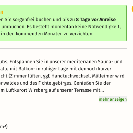
r!
n Sie sorgenfrei buchen und bis zu
8 Tage vor Anreise
er umbuchen. Es besteht momentan keine Notwendigkeit,
e in den kommenden Monaten zu verzichten.
ubs. Entspannen Sie in unserer mediterranen Sauna- und
r Lage mit dennoch kurzer
acht (Zimmer lüften, ggf. Handtuchwechsel, Mülleimer wird
 Luftkurort Wirsberg auf unserer Terrasse mit
Landschaft im Hotelgarten, bei einer Wanderung oder
mehr anzeigen
lz Öl Duschpeeling zur Eigenanwendung p. Pers. sowie
ltszeitraum: 01.04. bis 23.07.
eitraum: 28.08. bis 23.12.
0m²)
e: Freuen Sie sich auf