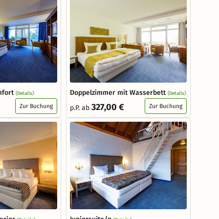
mfort
Doppelzimmer mit Wasserbett
(Details)
(Details)
327,00 €
Zur Buchung
Zur Buchung
p.P. ab