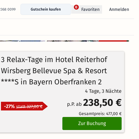
0
Anmelden
Favoriten
 2368 0099
Gutschein kaufen
+ 29 Fotos anzeigen
Kostenlos
stornierbar
4.5
119
Echte
/5
3 Relax-Tage im Hotel Reiterhof
Bewertungen
Brillant
Wirsberg Bellevue Spa & Resort
****S in Bayern Oberfranken 2
4 Tage, 3 Nächte
238,50 €
p.P. ab
-27%
statt 327,00 €
Gesamtpreis:
477,00 €
Zur Buchung