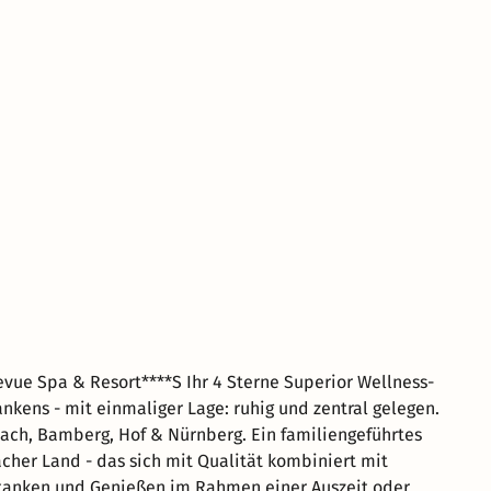
achtungen, sowie unserer Aktion 8 Nächte urlauben und nur
 Ihr 4 Sterne Superior Wellness-
kens - mit einmaliger Lage: ruhig und zentral gelegen.
 Hof & Nürnberg. Ein familiengeführtes
her Land - das sich mit Qualität kombiniert mit
uftanken und Genießen im Rahmen einer Auszeit oder