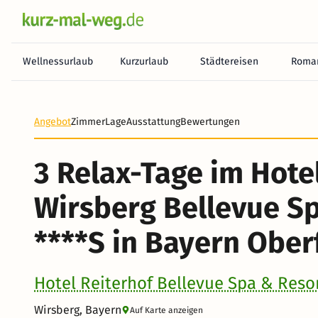
Wellnessurlaub
Kurzurlaub
Städtereisen
Roman
Heute noch keine Zahlung erforderlich! Zahlen Sie b
Angebot
Zimmer
Lage
Ausstattung
Bewertungen
3 Relax-Tage im Hote
Wirsberg Bellevue S
****S in Bayern Ober
Hotel Reiterhof Bellevue Spa & Reso
Wirsberg, Bayern
Auf Karte anzeigen