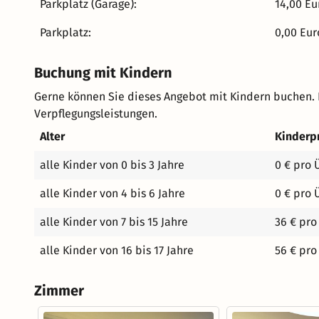
Genießen Sie bei Spaziergängen unsere weitläufige p
Parkplatz (Garage):
14,00 Eu
der Qualitätsregion des "Wanderbaren Deutschland", die direkt ab u
Parkplatz:
0,00 Eur
täglich frischer Obstkorb an der Rezeption ab 15:00 U
während Ihres Wellness Kurzurlaubs mit Innenpool, Bi
Buchung mit Kindern
Infrarotkabine und Felsendusche. - windgeschützte Lie
Benutzung des Fitnessraumes - Smart Reinigung nach de
Gerne können Sie dieses Angebot mit Kindern buchen.
parkähnlichen Hotelgarten und Wäldern, ideal für einen
Verpflegungsleistungen.
Wellnesstasche mit flauschigen Saunatüchern für Ihre
Alter
Kinderp
Kaffee- und Teespezialitäten auf Ihrem Zimmer - Spiele
Literatur zum Schmökern - Kuscheliger Bademantel - 
alle Kinder von 0 bis 3 Jahre
0 € pro 
Holen Sie sich Ihre Greenfee-Card an der Rezeption. Si
November. - kostenloses Parken direkt am Wellness Hotel Team Wellnesshotel Reiterhof Wir freuen uns au
alle Kinder von 4 bis 6 Jahre
0 € pro 
Ihre Familie Frank Eckert und das Team Reiterhof Spa & Resort. *Ihr Zimmer wird gelüftet, der M
alle Kinder von 7 bis 15 Jahre
36 € pro
und die Handtücher gewechselt. Gegen eine Gebühr von
alle Kinder von 16 bis 17 Jahre
56 € pro
Zimmer