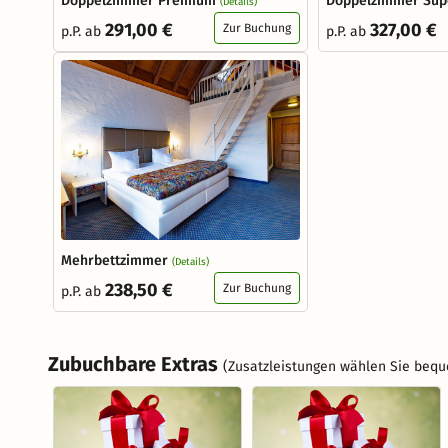
Doppelzimmer Premium
Doppelzimmer Sup
(Details)
291,00 €
327,00 €
Zur Buchung
p.P. ab
p.P. ab
Mehrbettzimmer
(Details)
238,50 €
Zur Buchung
p.P. ab
Zubuchbare Extras
(Zusatzleistungen wählen Sie bequ