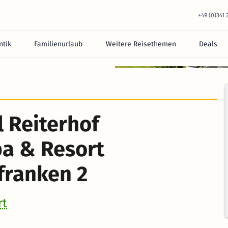
+49 (0)341
tik
Familienurlaub
Weitere Reisethemen
Deals
equem im Hotel.
l Reiterhof
pa & Resort
franken 2
rt